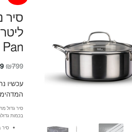
Pan
המ
9
₪
799
המ
עכשיו נה
הי
המדהימה
9.
סיר גדול מת
בכמות גדולה
סיר בקוטר 32 