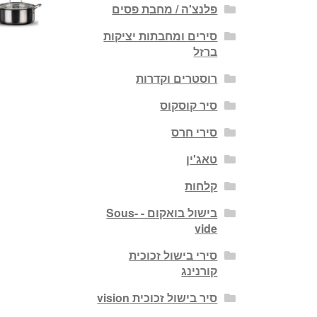
פלנצ'ה / מחבת פסים
סירים ומחבתות יציקות
ברזל
רוסטרים וקדרות
סיר קוסקוס
סירי חרס
טאג'ין
קלחות
בישול בואקום - Sous-
vide
סירי בישול זכוכית
קורנינג
סיר בישול זכוכית vision