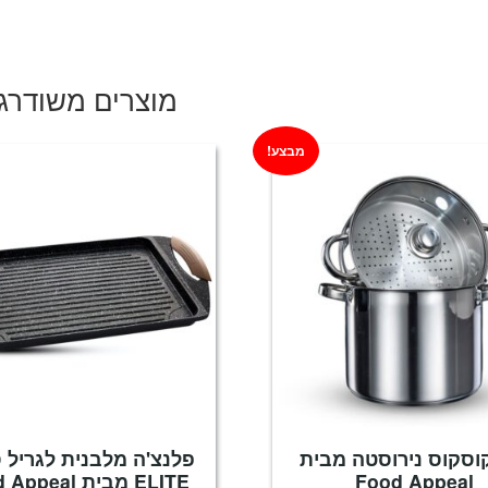
המקורי
הנוכחי
היה:
הוא:
₪289.
₪799.
מוצרים משודרג
מבצע!
וסקוס נירוסטה מבית
פלנצ'ה מלבנית לגריל 
Food Appeal
ELITE מבית Food Appeal