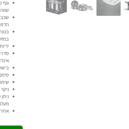
שווה.
שכבת 
הדפנו
בטוח
במזל
ידיות
סדרת 
אינדו
בישו
סימני
שימו
ניקוי
מעלו
אחריות ל-