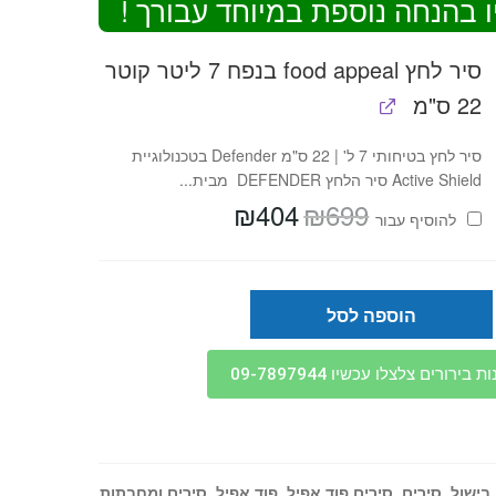
ו בהנחה נוספת במיוחד עבורך !
סיר לחץ food appeal בנפח 7 ליטר קוטר
22 ס"מ
סיר לחץ בטיחותי 7 ל' | 22 ס"מ Defender בטכנולוגיית
Active Shield סיר הלחץ DEFENDER מבית...
₪
404
₪
699
המחיר
המחיר
להוסיף⁦⁩ עבור
המקורי
הנוכחי
היה:
הוא:
₪404.
₪699.
הוספה לסל
בירורים צלצלו עכשיו 09-7897944
 בישול
,
סירים
,
סירים פוד אפיל
,
פוד אפיל
,
סירים ומחבתות