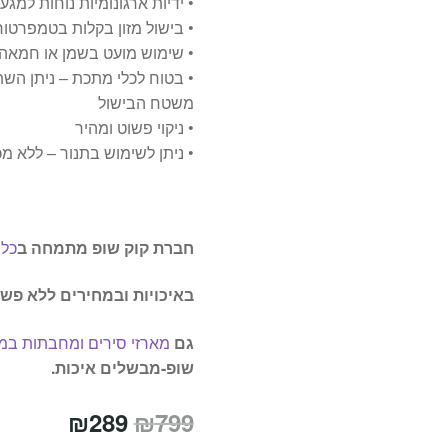
• ידיות ארגונומיות נוחות למגע
• בישול מזון בקלות בטמפרטו
• שימוש מועט בשמן או חמאה
• בטוח לכלי מתכת – ניתן הש
משטח הבישול
• ניקוי פשוט ומהיר
• ניתן לשימוש בתנור – ללא מכסה 260 מעלות עם מכסה 0
חברת קוק שופ מתמחה ב
כלי
באיכויות ובמחירים ללא פש
גם
מארזי סירים ומחבתות במ
שופ-מבשלים איכות.
המחיר
המחיר
₪
289
₪
799