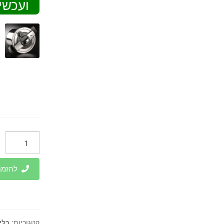
ועכשי
כמות
של
סיר
להזמנות 
נירוסטה
32
ס"מ
10.3
קטגוריות:
כלי