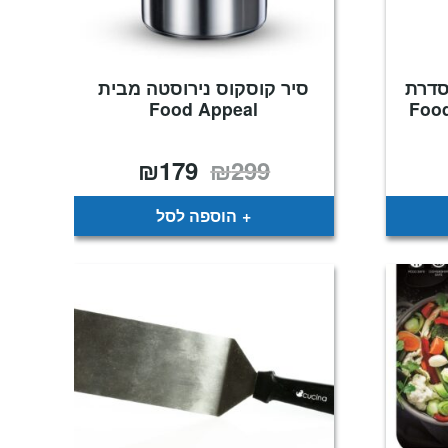
סדרת
סיר קוסקוס נירוסטה מבית
Food Appeal
₪
179
₪
299
מחיר
המחיר
המחיר
נוכחי
המקורי
הנוכחי
וא:
היה:
הוא:
₪179.
₪299.
₪129
הוספה לסל