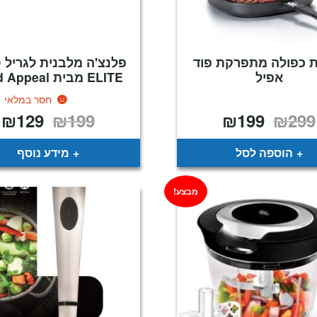
 כפולה מתפרקת פוד
פלנצ'ה מלבנית לגריל 
אפיל
ELITE מבית Food Appeal
חסר במלאי
₪
129
₪
199
₪
199
₪
299
המחיר
המחיר
המחיר
ה
המקורי
הנוכחי
המקורי
ה
היה:
הוא:
היה:
ה
.
₪199.
₪199.
₪299.
הוספה לסל
מידע נוסף
מבצע!