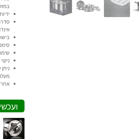
במזל
ידיות
סדרת 
אינדו
בישו
סימני
שימו
ניקוי
מעלו
אחריות ל-
ועכשי