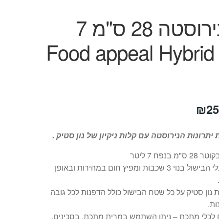
סיר נירוסטה 28 ס"מ 7
ליטר Food appeal Hybrid
חיר
המחיר
₪
25
קורי
הנוכחי
תרונות הנירוסטה עם קלות ניקיון של נון סטיק .
ה:
הוא:
 ס"מ בנפח 7 ליטר
₪259.
₪68
גוף כלי הבישול בנוי 3 שכבות ומפיץ חום במהירות ובאופן
נון סטיק על כל שטח הבישול כולל הדפנות לכל גובה
ת.
 לכלי מתכת – ניתן השתמש במרית מתכת, בסכינים,