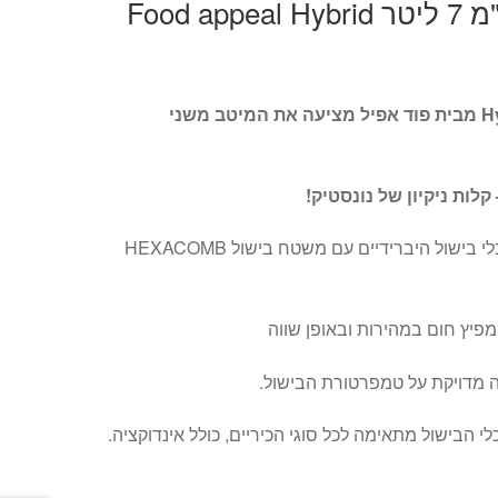
סיר נירוסטה 28 ס"מ 7 ליטר Food appeal Hybrid
סדרת כלי הבישול HybridPan מבית פוד אפיל מציעה את המיטב משני
קלות ניקיון של נונסטיק!
ybrid-Pan הסדרה שמציעה כלי בישול היברידיים עם משטח בישול HEXACOMB
 מדויקת על טמפרטורת הבישול.
י הבישול מתאימה לכל סוגי הכיריים, כולל אינדוקציה.