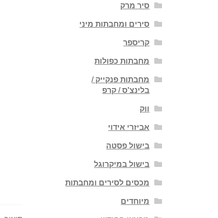
סיר מרק
סירים ומחבתות מיני
קריספר
מחבתות כפולות
מחבתות פנקייק /
בלינצ'ס / קרפ
ווק
אביזרי אידוי
בישול פסטה
בישול במיקרוגל
מכסים לסירים ומחבתות
מיוחדים