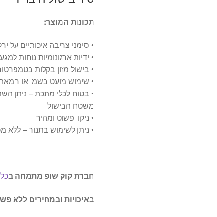
תכונות המוצר:
• סימני צריבה איכותיים על יר
• ידיות ארגונומיות נוחות למגע
• בישול מזון בקלות בטמפרטו
• שימוש מועט בשמן או חמאה
• בטוח לכלי מתכת – ניתן הש
משטח הבישול
• ניקוי פשוט ומהיר
• ניתן לשימוש בתנור – ללא מכסה 260 מעלות עם מכסה 0
חברת קוק שופ מתמחה ב
כלי
באיכויות ובמחירים ללא פש