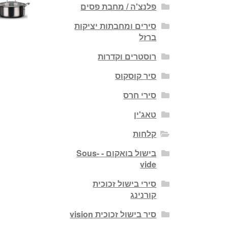
פלנצ'ה / מחבת פסים
סירים ומחבתות יציקות
ברזל
רוסטרים וקדרות
סיר קוסקוס
סירי חרס
טאג'ין
קלחות
בישול בואקום - Sous-
vide
סירי בישול זכוכית
קורנינג
סיר בישול זכוכית vision