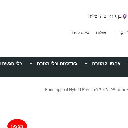
בן גוריון 2 הרצליה
ת קניות
תשלום
גיפט קארד
אחסון למטבח
גאדג'טס וכלי מטבח
כלי הגשה ו
 ליטר Food appeal Hybrid Pan
מבצע!