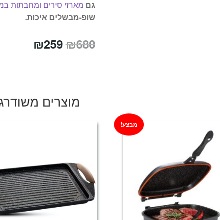
גם
מארזי סירים ומחבתות במ
שופ-מבשלים איכות.
המחיר
המחיר
₪
259
₪
680
המקורי
הנוכחי
היה:
הוא:
₪259.
₪680.
מוצרים משודרג
מבצע!