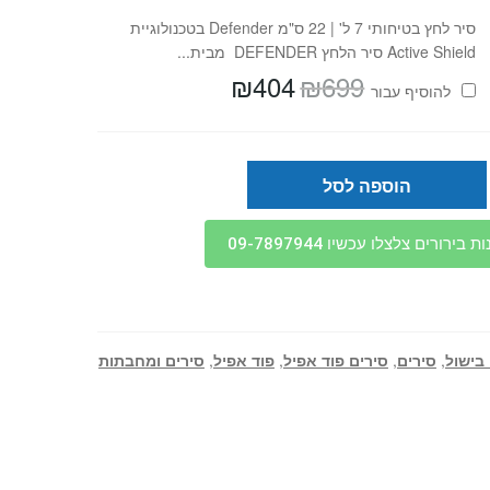
סיר לחץ בטיחותי 7 ל' | 22 ס"מ Defender בטכנולוגיית
Active Shield סיר הלחץ DEFENDER מבית...
₪
404
₪
699
המחיר
המחיר
להוסיף⁦⁩ עבור
המקורי
הנוכחי
היה:
הוא:
₪404.
₪699.
הוספה לסל
בירורים צלצלו עכשיו 09-7897944
 בישול
,
סירים
,
סירים פוד אפיל
,
פוד אפיל
,
סירים ומחבתות