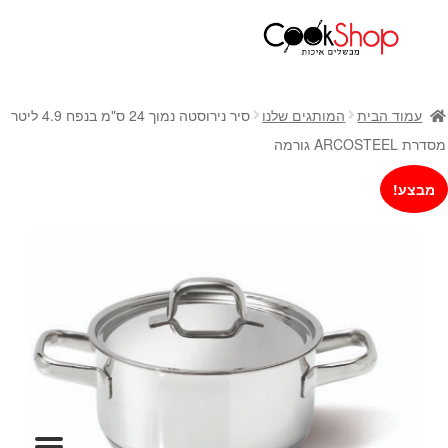
ראשי
חנות
עמוד הבית
המותגים שלנו
סיר נירוסטה נמוך 24 ס"מ בנפח 4.9 ליטר
כלי בישול
מסדרת ARCOSTEEL גורמה
סירים
מבצע!
מחבתות
כלי הגשה ואירוח
מוצרי חשמל למטבח
גאדג'טס וכלי מטבח
אחסון למטבח
סכינים
אפייה
קפה ותה
גיפט קארד
כלי בית