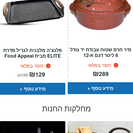
סיר חרס שטוח עבודת יד גודל
פלנצ'ה מלבנית לגריל סדרת
6 ליטר דגם א-12
ELITE מבית Food Appeal
חסר במלאי
חסר במלאי
₪
המחיר
₪
המחיר
289
129
₪
199
הנוכחי
המקורי
הוא:
היה:
₪199.
₪129.
מידע נוסף
מידע נוסף
מחלקות החנות