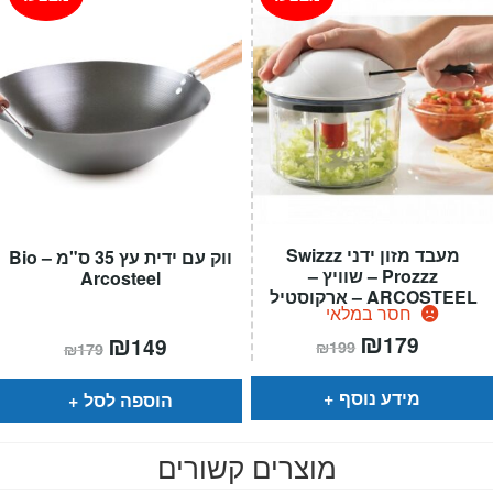
מעבד מזון ידני Swizzz
ווק עם ידית עץ 35 ס"מ – Bio
Prozzz – שוויץ –
Arcosteel
ARCOSTEEL – ארקוסטיל
חסר במלאי
המחיר
₪
המחיר
המחיר
₪
המחיר
179
149
₪
199
₪
179
הנוכחי
המקורי
הנוכחי
המקורי
הוא:
היה:
הוא:
היה:
₪199.
₪179.
₪179.
₪149.
מידע נוסף
הוספה לסל
מוצרים קשורים