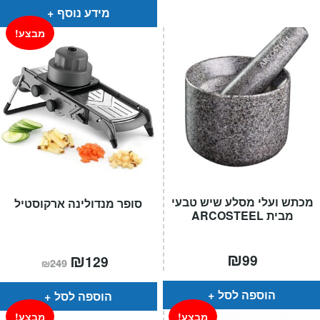
מידע נוסף
מבצע!
מכתש ועלי מסלע שיש טבעי
סופר מנדולינה ארקוסטיל
מבית ARCOSTEEL
₪
המחיר
₪
המחיר
99
129
₪
249
הנוכחי
המקורי
הוא:
היה:
₪249.
₪129.
הוספה לסל
הוספה לסל
מבצע!
מבצע!