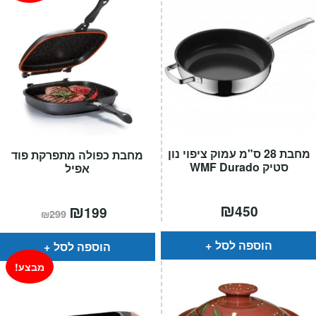
מחבת 28 ס"מ עמוק ציפוי נון
מחבת כפולה מתפרקת פוד
סטיק WMF Durado
אפיל
₪
המחיר
₪
המחיר
450
199
₪
299
הנוכחי
המקורי
הוא:
היה:
₪299.
₪199.
הוספה לסל
הוספה לסל
מבצע!