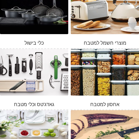
מוצרי חשמל למטבח
כלי בישול
אחסון למטבח
גאדג'טס וכלי מטבח