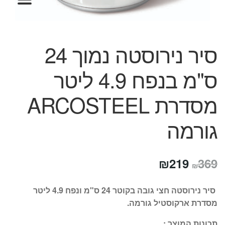
המותגים שלנו
חגים
מתנות לחנוכת בית
סיר נירוסטה נמוך 24
מתנות למטבח
מתכונים שלכם
ס"מ בנפח 4.9 ליטר
מאמרים
עגלת קניות
מסדרת ARCOSTEEL
תשלום
גורמה
המחיר
המחיר
₪
219
369
₪
המקורי
הנוכחי
סיר נירוסטה חצי גובה בקוטר 24 ס"מ ונפח 4.9 ליטר
היה:
הוא:
מסדרת ארקוסטיל גורמה.
₪219.
₪369.
תכונות המוצר :