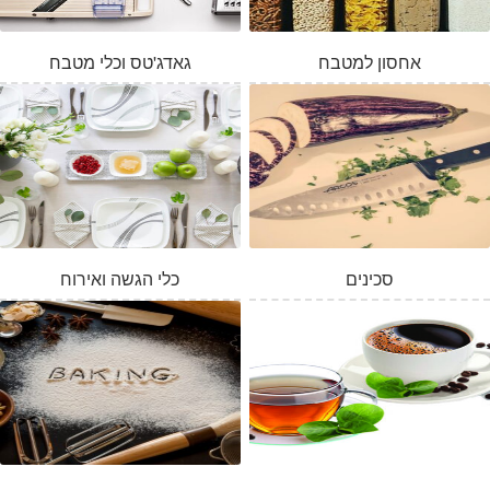
אחסון למטבח
גאדג'טס וכלי מטבח
סכינים
כלי הגשה ואירוח