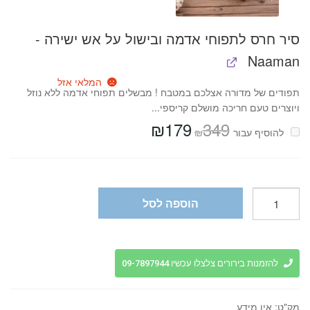
סיר חרס לתפוחי אדמה ובישול על אש ישירה -
Naaman
המלאי אזל
תפודים של מדורה אצלכם במטבח ! מבשלים תפוחי אדמה ללא נוזל
ויוצרים טעם חריכה מושלם קריספי...
₪
179
349
המחיר
המחיר
₪
להוסיף⁦⁩ עבור
המקורי
הנוכחי
היה:
הוא:
₪179.
₪349.
כמות
הוספה לסל
של
סיר
נירוסטה
בגימור
להזמנות בירורים צלצלו עכשיו 09-7897944
מט
3PLY
מק"ט:
אין מידע