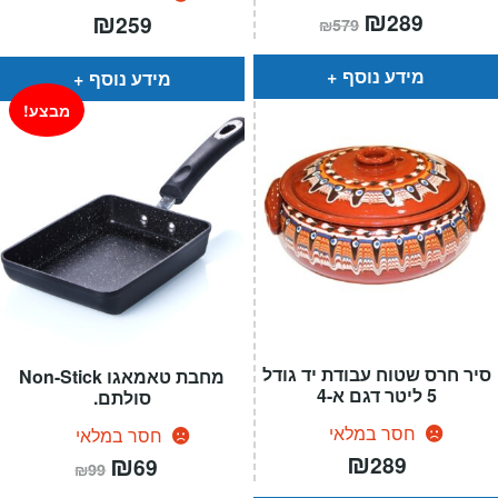
המחיר
₪
המחיר
₪
289
259
₪
579
הנוכחי
המקורי
הוא:
היה:
₪579.
₪289.
מידע נוסף
מידע נוסף
מבצע!
סיר חרס שטוח עבודת יד גודל
מחבת טאמאגו Non-Stick
5 ליטר דגם א-4
סולתם.
חסר במלאי
חסר במלאי
₪
המחיר
₪
המחיר
289
69
₪
99
הנוכחי
המקורי
הוא:
היה: