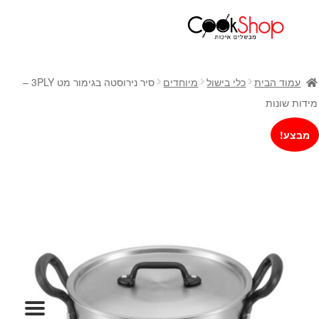
ראשי
חנות
עמוד הבית
כלי בישול
מיוחדים
סיר נירוסטה בגימור מט 3PLY –
כלי בישול
מידות שונות
סירים
מבצע!
מחבתות
כלי הגשה ואירוח
מוצרי חשמל למטבח
גאדג'טס וכלי מטבח
אחסון למטבח
סכינים
אפייה
קפה ותה
גיפט קארד
כלי בית