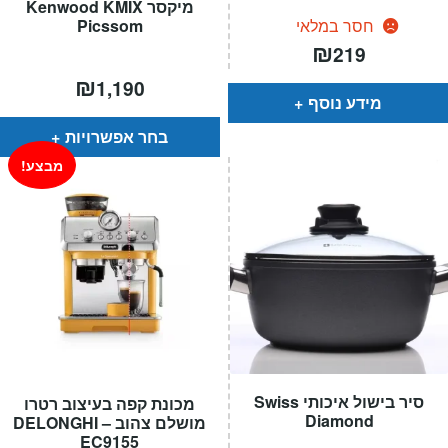
מיקסר Kenwood KMIX
חסר במלאי
Picssom
₪
219
₪
1,190
מידע נוסף
בחר אפשרויות
מבצע!
סיר בישול איכותי Swiss
מכונת קפה בעיצוב רטרו
Diamond
מושלם צהוב – DELONGHI
EC9155