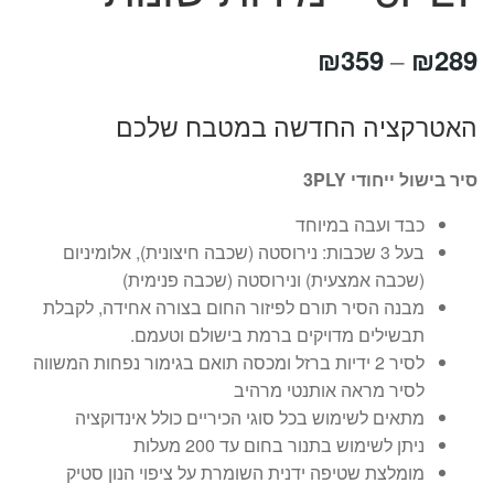
טווח
₪
359
₪
289
–
מחירים:
האטרקציה החדשה במטבח שלכם
עד
סיר בישול ייחודי 3PLY
כבד ועבה במיוחד
בעל 3 שכבות: נירוסטה (שכבה חיצונית), אלומיניום
(שכבה אמצעית) ונירוסטה (שכבה פנימית)
מבנה הסיר תורם לפיזור החום בצורה אחידה, לקבלת
תבשילים מדויקים ברמת בישולם וטעמם.
לסיר 2 ידיות ברזל ומכסה תואם בגימור נפחות המשווה
לסיר מראה אותנטי מרהיב
מתאים לשימוש בכל סוגי הכיריים כולל אינדוקציה
ניתן לשימוש בתנור בחום עד 200 מעלות
מומלצת שטיפה ידנית השומרת על ציפוי הנון סטיק