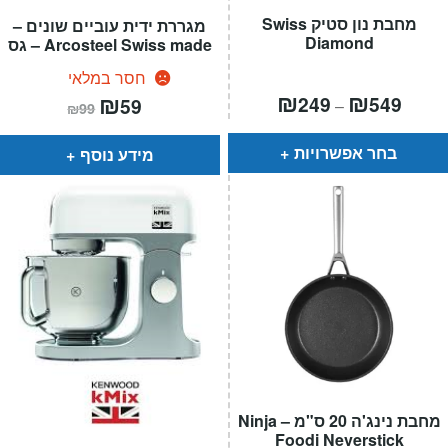
מחבת נון סטיק Swiss
מגררת ידית עוביים שונים –
Diamond
Arcosteel Swiss made – גס
חסר במלאי
טווח
₪
₪
המחיר
₪
המחיר
249
549
59
–
₪
99
חירים:
הנוכחי
המקורי
הוא:
היה:
עד
₪99.
₪59.
בחר אפשרויות
מידע נוסף
מחבת נינג'ה 20 ס"מ – Ninja
Foodi Neverstick