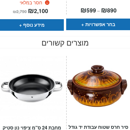
חסר במלאי
טווח
₪
₪
המחיר
₪
המחיר
599
890
2,100
–
₪
2,790
חירים:
הנוכחי
המקורי
הוא:
היה:
עד
₪2,790.
₪2,100.
בחר אפשרויות
מידע נוסף
מוצרים קשורים
סיר חרס שטוח עבודת יד גודל
מחבת 24 ס"מ ציפוי נון סטיק