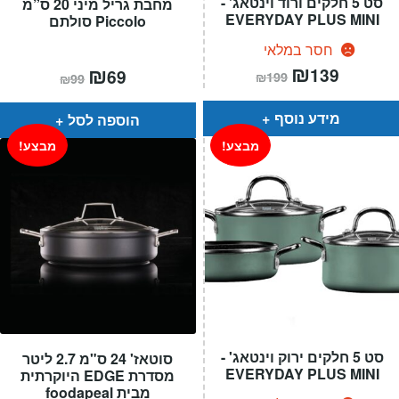
סט 5 חלקים ורוד וינטאג' -
מחבת גריל מיני 20 ס”מ
EVERYDAY PLUS MINI
Piccolo סולתם
חסר במלאי
המחיר
₪
המחיר
המחיר
₪
המחיר
139
69
₪
199
₪
99
הנוכחי
המקורי
הנוכחי
המקורי
הוא:
היה:
הוא:
היה:
₪199.
₪139.
₪99.
₪69.
מידע נוסף
הוספה לסל
מבצע!
מבצע!
סט 5 חלקים ירוק וינטאג' -
סוטאז' 24 ס"מ 2.7 ליטר
EVERYDAY PLUS MINI
מסדרת EDGE היוקרתית
מבית foodapeal