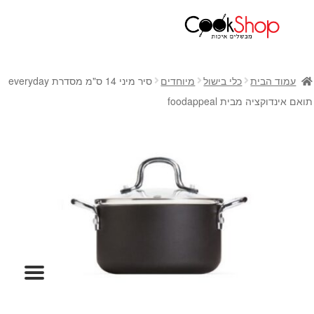
ראשי
חנות
עמוד הבית
כלי בישול
מיוחדים
סיר מיני 14 ס"מ מסדרת everyday
כלי בישול
תואם אינדוקציה מבית foodappeal
סירים
מחבתות
כלי הגשה ואירוח
מוצרי חשמל למטבח
גאדג'טס וכלי מטבח
אחסון למטבח
סכינים
אפייה
קפה ותה
גיפט קארד
כלי בית