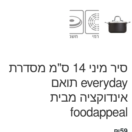
המותגים שלנו
חגים
מתנות לחנוכת בית
מתנות למטבח
מתכונים שלכם
מאמרים
עגלת קניות
תשלום
סיר מיני 14 ס"מ מסדרת
everyday תואם
אינדוקציה מבית
foodappeal
₪
59