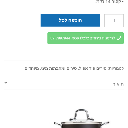
• קוטר 14 ס"מ.
כמות
הוספה לסל
של
סיר
מיני
להזמנות בירורים צלצלו עכשיו 09-7897944
14
ס"מ
מסדרת
everyday
קטגוריות:
סירים פוד אפיל
,
סירים ומחבתות מיני
,
מיוחדים
תואם
אינדוקציה
תיאור
מבית
foodappeal