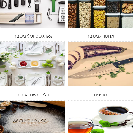
אחסון למטבח
גאדג'טס וכלי מטבח
סכינים
כלי הגשה ואירוח