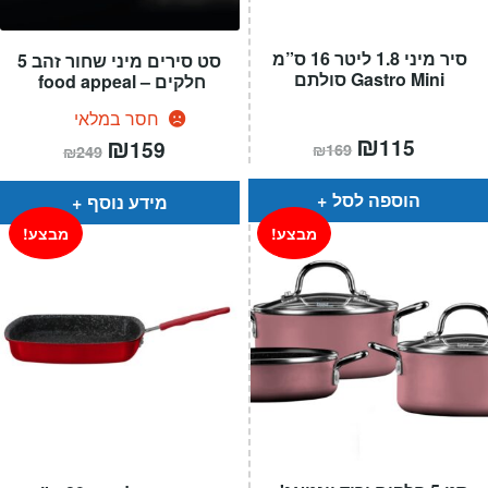
סיר מיני 1.8 ליטר 16 ס”מ
סט סירים מיני שחור זהב 5
Gastro Mini סולתם
חלקים – food appeal
חסר במלאי
המחיר
₪
המחיר
המחיר
₪
המחיר
115
159
₪
169
₪
249
הנוכחי
המקורי
הנוכחי
המקורי
הוא:
היה:
הוא:
היה:
₪169.
₪115.
₪249.
₪159.
הוספה לסל
מידע נוסף
מבצע!
מבצע!