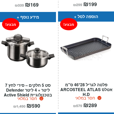
המחיר
₪
המחיר
המחיר
₪
המחיר
199
169
₪
299
₪
339
הנוכחי
המקורי
הנוכחי
המקורי
הוא:
היה:
הוא:
היה:
₪299.
₪199.
₪339.
₪169.
הוספה לסל
מידע נוסף
מבצע!
מבצע!
פלטה לגריל 28*46 ס"מ
סט 5 חלקים – סירי לחץ 7
אטלס ARCOSTEEL ATLAS
ליטר + 4 ליטר Defender
H.D
בטכנולוגיית Active Shield
חסר במלאי
חסר במלאי
המחיר
₪
המחיר
המחיר
₪
המחיר
289
590
₪
579
₪
1,490
הנוכחי
המקורי
הנוכחי
המקורי
הוא:
היה:
הוא:
היה: