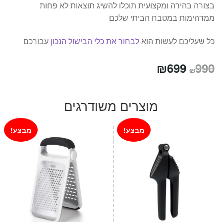
בצורה בהירה ומקצועית תוכלו להשיג תוצאות לא פחות
ממדהימות במטבח הביתי שלכם
כל שעליכם לעשות הוא
לבחור את כלי הבישול הנכון
עבורכם
המחיר
המחיר
₪
699
990
₪
המקורי
הנוכחי
היה:
הוא:
מוצרים משודרגים
₪699.
₪990.
מבצע!
מבצע!