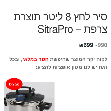
סיר לחץ 8 ליטר תוצרת
צרפת – SitraPro
המחיר
המחיר
₪
699
990
₪
המקורי
הנוכחי
לקוח יקר המוצר שחיפשת
חסר במלאי
, ובכל
היה:
הוא:
זאת יש לנו מגוון אופציות להציע:
₪699.
₪990.
מבצע!