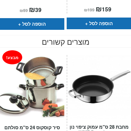
המחיר
₪
המחיר
המחיר
₪
המחיר
159
39
₪
199
₪
59
הנוכחי
המקורי
הנוכחי
המקורי
הוא:
היה:
הוא:
היה:
₪199.
₪159.
₪59.
₪39.
הוספה לסל
הוספה לסל
מוצרים קשורים
מבצע!
מחבת 28 ס"מ עמוק ציפוי נון
סיר קוסקוס 24 ס"מ סולתם