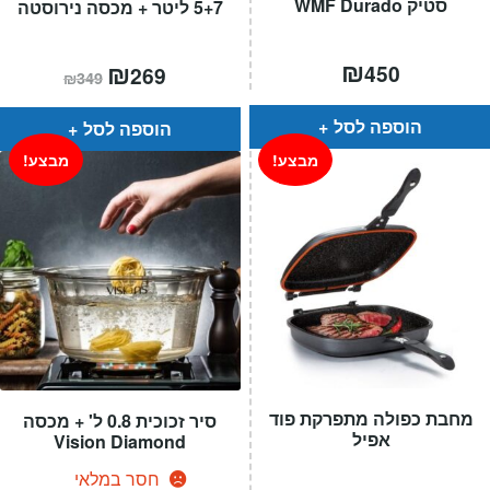
סטיק WMF Durado
5+7 ליטר + מכסה נירוסטה
₪
המחיר
₪
המחיר
450
269
₪
349
הנוכחי
המקורי
הוא:
היה:
₪349.
₪269.
הוספה לסל
הוספה לסל
מבצע!
מבצע!
מחבת כפולה מתפרקת פוד
סיר זכוכית 0.8 ל' + מכסה
אפיל
Vision Diamond
חסר במלאי