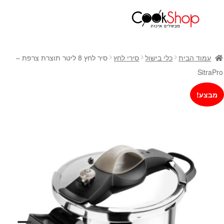
ראשי
חנות
עמוד הבית
כלי בישול
סירי לחץ
סיר לחץ 8 ליטר תוצרת צרפת –
כלי בישול
SitraPro
סירים
מבצע!
מחבתות
כלי הגשה ואירוח
מוצרי חשמל למטבח
גאדג'טס וכלי מטבח
אחסון למטבח
סכינים
אפייה
קפה ותה
גיפט קארד
כלי בית