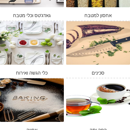
אחסון למטבח
גאדג'טס וכלי מטבח
סכינים
כלי הגשה ואירוח
המלאי אזל
קפה ותה
אפייה