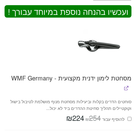
ועכשיו בהנחה נוספת במיוחד עבורך !
מסחטת לימון ידנית מקצועית - WMF Germany
סוחטים הדרים בקלות וביעילות מסחטת מנוף מושלמת לטיבול בישול
וקוקטיילים תהליך סחיטת ההדרים ביד לא יכול...
₪
224
254
המחיר
המחיר
₪
להוסיף⁦⁩ עבור
המקורי
הנוכחי
היה:
הוא:
₪224.
₪254.