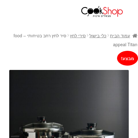
ראשי
חנות
עמוד הבית
כלי בישול
סירי לחץ
סיר לחץ רחב בטיחותי – food
כלי בישול
appeal Titan
סירים
מבצע!
מחבתות
כלי הגשה ואירוח
מוצרי חשמל למטבח
גאדג'טס וכלי מטבח
אחסון למטבח
סכינים
אפייה
קפה ותה
גיפט קארד
כלי בית