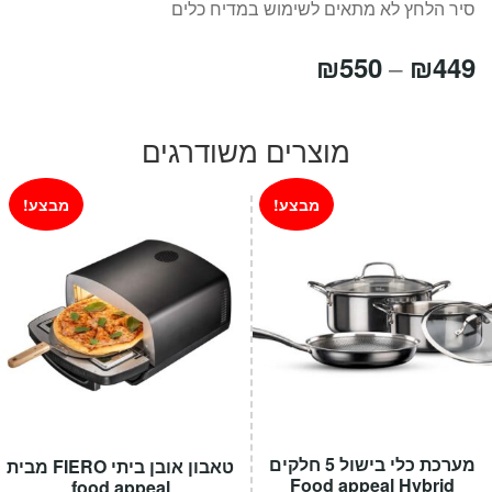
סיר הלחץ לא מתאים לשימוש במדיח כלים
טווח
₪
550
₪
449
–
מחירים:
מוצרים משודרגים
עד
מבצע!
מבצע!
מערכת כלי בישול 5 חלקים
טאבון אובן ביתי FIERO מבית
Food appeal Hybrid
food appeal