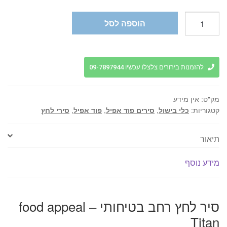
כמות
הוספה לסל
של
סיר
לחץ
רחב
להזמנות בירורים צלצלו עכשיו 09-7897944
בטיחותי
-
מק"ט:
אין מידע
food
קטגוריות:
כלי בישול
,
סירים פוד אפיל
,
פוד אפיל
,
סירי לחץ
appeal
Titan
תיאור
מידע נוסף
סיר לחץ רחב בטיחותי – food appeal
Titan