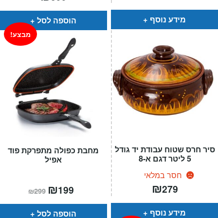
הוא:
היה:
₪579.
₪289.
מידע נוסף
הוספה לסל
מבצע!
סיר חרס שטוח עבודת יד גודל
מחבת כפולה מתפרקת פוד
5 ליטר דגם א-8
אפיל
חסר במלאי
₪
המחיר
₪
המחיר
279
199
₪
299
הנוכחי
המקורי
הוא:
היה:
₪299.
₪199.
מידע נוסף
הוספה לסל