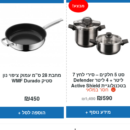
מבצע!
סט 5 חלקים – סירי לחץ 7
מחבת 28 ס"מ עמוק ציפוי נון
ליטר + 4 ליטר Defender
סטיק WMF Durado
בטכנולוגיית Active Shield
חסר במלאי
המחיר
₪
המחיר
₪
590
450
₪
1,490
הנוכחי
המקורי
הוא:
היה:
₪1,490.
₪590.
מידע נוסף
הוספה לסל