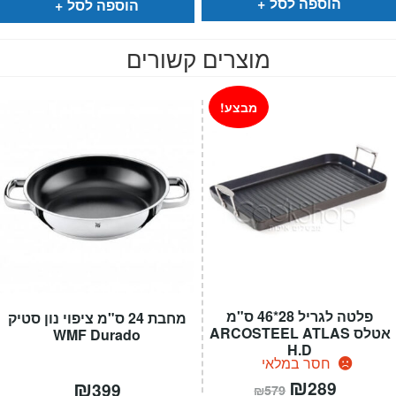
הוספה לסל
הוספה לסל
מוצרים קשורים
מבצע!
פלטה לגריל 28*46 ס"מ
מחבת 24 ס"מ ציפוי נון סטיק
אטלס ARCOSTEEL ATLAS
WMF Durado
H.D
חסר במלאי
המחיר
₪
המחיר
₪
289
399
₪
579
הנוכחי
המקורי