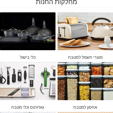
מחלקות החנות
מוצרי חשמל למטבח
כלי בישול
אחסון למטבח
גאדג'טס וכלי מטבח