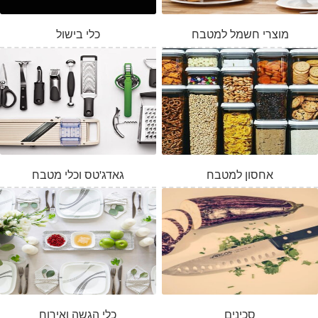
מוצרי חשמל למטבח
כלי בישול
אחסון למטבח
גאדג'טס וכלי מטבח
סכינים
כלי הגשה ואירוח