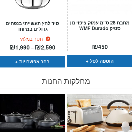
מחבת 28 ס"מ עמוק ציפוי נון
סיר לחץ תעשייתי בנפחים
סטיק WMF Durado
גדולים במיוחד
חסר במלאי
₪
טווח
₪
₪
450
1,990
2,590
–
מחירים:
עד
הוספה לסל
בחר אפשרויות
מחלקות החנות