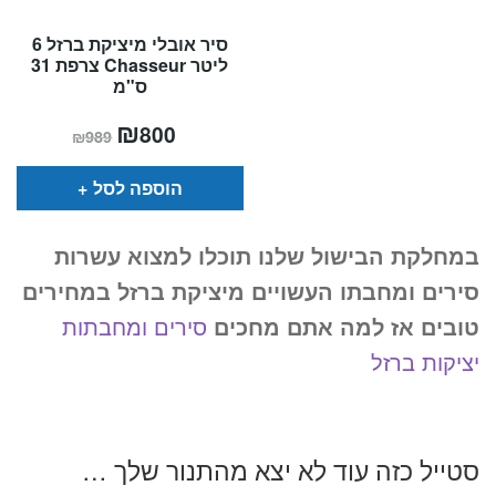
סיר אובלי מיציקת ברזל 6
ליטר Chasseur צרפת 31
ס"מ
המחיר
₪
המחיר
800
₪
989
הנוכחי
המקורי
הוא:
היה:
₪989.
₪800.
הוספה לסל
במחלקת הבישול שלנו תוכלו למצוא עשרות
סירים ומחבתו העשויים מיציקת ברזל במחירים
טובים אז למה אתם מחכים
סירים ומחבתות
יציקות ברזל
סטייל כזה עוד לא יצא מהתנור שלך …