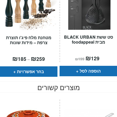
סט ששת BLACK URBAN
מטחנת מלח פיג'ו תוצרת
מבית foodappeal
צרפת – מידות שונות
המחיר
₪
המחיר
טווח
₪
₪
129
185
259
–
₪
199
הנוכחי
המקורי
מחירים:
הוא:
היה:
₪199.
₪129.
עד
הוספה לסל
בחר אפשרויות
מוצרים קשורים