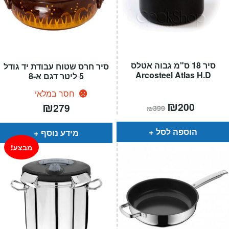
סיר 18 ס"מ גבוה אטלס
סיר חרס שטוח עבודת יד גודל
Arcosteel Atlas H.D
5 ליטר דגם א-8
חסר במלאי
המחיר
₪
המחיר
₪
200
279
₪
399
הנוכחי
המקורי
הוא:
היה:
₪399.
₪200.
הוספה לסל
מידע נוסף
מבצע!