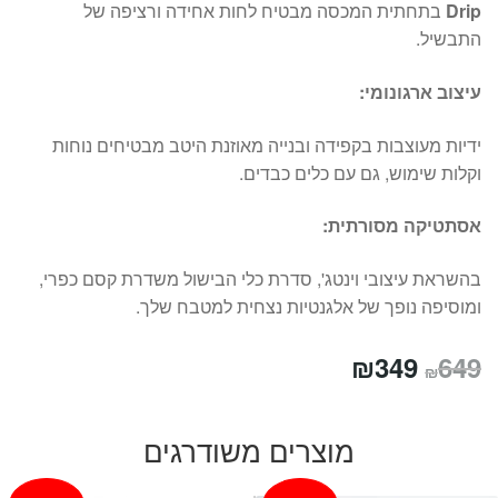
Drip
בתחתית המכסה מבטיח לחות אחידה ורציפה של
התבשיל.
עיצוב ארגונומי:
ידיות מעוצבות בקפידה ובנייה מאוזנת היטב מבטיחים נוחות
וקלות שימוש, גם עם כלים כבדים.
אסתטיקה מסורתית:
בהשראת עיצובי וינטג', סדרת כלי הבישול משדרת קסם כפרי,
ומוסיפה נופך של אלגנטיות נצחית למטבח שלך.
המחיר
המחיר
₪
349
649
₪
המקורי
הנוכחי
היה:
הוא:
מוצרים משודרגים
₪349.
₪649.