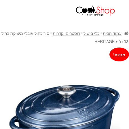
ראשי
חנות
עמוד הבית
כלי בישול
רוסטרים וקדרות
סיר כחול אובלי מיציקת ברזל
כלי בישול
33 ס"מ HERITAGE
סירים
מבצע!
מחבתות
כלי הגשה ואירוח
מוצרי חשמל למטבח
גאדג'טס וכלי מטבח
אחסון למטבח
סכינים
אפייה
קפה ותה
גיפט קארד
כלי בית