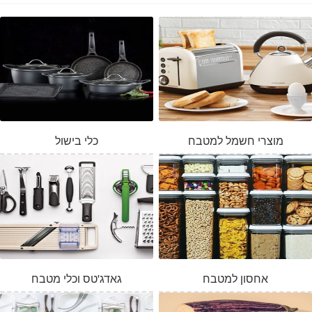
מוצרי חשמל למטבח
כלי בישול
אחסון למטבח
גאדג'טס וכלי מטבח