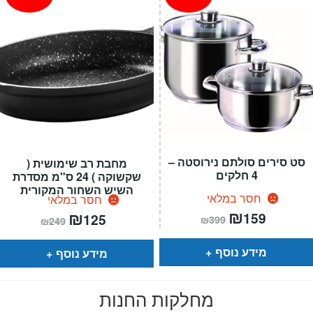
סט סירים סולתם נירוסטה –
מחבת רב שימושית (
4 חלקים
שקשוקה ) 24 ס"מ מסדרת
השיש השחור המקורית
חסר במלאי
חסר במלאי
המחיר
₪
המחיר
המחיר
₪
המחיר
159
125
₪
399
₪
249
הנוכחי
המקורי
הנוכחי
המקורי
הוא:
היה:
הוא:
היה:
₪399.
₪159.
₪249.
₪125.
מידע נוסף
מידע נוסף
מחלקות החנות