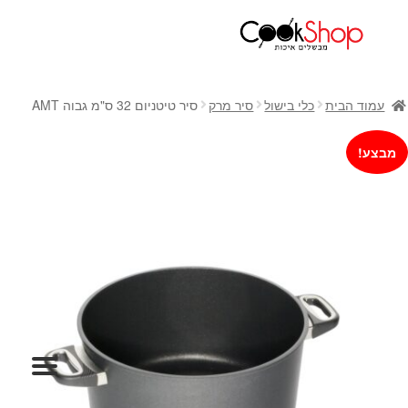
ראשי
חנות
עמוד הבית
כלי בישול
סיר מרק
סיר טיטניום 32 ס"מ גבוה AMT
כלי בישול
סירים
מבצע!
מחבתות
כלי הגשה ואירוח
מוצרי חשמל למטבח
גאדג'טס וכלי מטבח
אחסון למטבח
סכינים
אפייה
קפה ותה
גיפט קארד
כלי בית