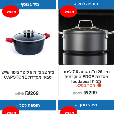
₪349.
₪175.
₪499.
₪299.
הוספה לסל
מידע נוסף
מבצע!
מבצע!
סיר 26 ס"מ גבוה 7.6 ליטר
סיר 32 ס"מ 9 ליטר ציפוי שיש
מסדרת EDGE היוקרתית
טבעי מסדרת CAPSTONE
מבית foodapeal
חסר במלאי
המחיר
₪
המחיר
המחיר
₪
המחיר
299
269
₪
599
₪
549
הנוכחי
המקורי
הנוכחי
המקורי
הוא:
היה:
הוא:
היה:
₪599.
₪299.
₪549.
₪269.
מידע נוסף
הוספה לסל
מבצע!
מבצע!