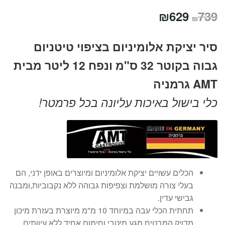
המחיר
המחיר
₪
629
739
₪
המקורי
הנוכחי
סיר יציקת אלומיניום בציפוי טיטניום
היה:
הוא:
גבוה בקוטר 32 ס"מ ונפח 12 ליטר מבית
₪629.
₪739.
AMT גרמניה
כלי בישול באיכות עליונה בכל פרמטר!
הכלים עשויים יציקת אלומיניום ומיוצרים באופן ידני, הם
בעלי צורה מושלמת וצפיפות גבוהה ללא נקבוביות,ומבנה
גבישי עדין.
תחתית הכלי עבה במיוחד 10 מ"מ מיוצרת בעזרת מיכון
מדויק המבטיח מגע מיטבי וחימום אחיד ללא עיוותים.