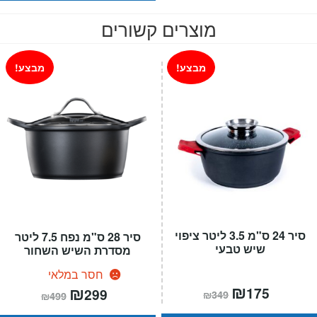
מוצרים קשורים
מבצע!
מבצע!
סיר 24 ס"מ 3.5 ליטר ציפוי
סיר 28 ס"מ נפח 7.5 ליטר
שיש טבעי
מסדרת השיש השחור
חסר במלאי
המחיר
₪
המחיר
המחיר
₪
המחיר
175
299
₪
349
₪
499
הנוכחי
המקורי
הנוכחי
המקורי
הוא:
היה:
הוא:
היה: