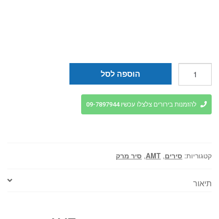
כמות
הוספה לסל
של
סיר
טיטניום
להזמנות בירורים צלצלו עכשיו 09-7897944
32
ס"מ
גבוה
AMT
קטגוריות:
סירים
,
AMT
,
סיר מרק
תיאור