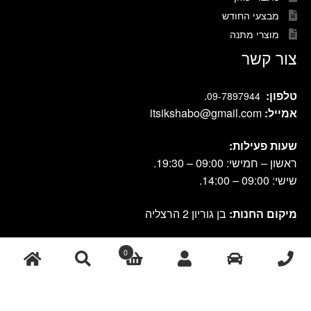
מבצעי החודש
מוצרי מתנה
צור קשר
טלפון:
.
09-7897944
אמייל:
itsikshabo@gmail.com
שעות פעילות:
ראשון – חמישי: 09:00 – 19:30.
שישי: 09:00 – 14:00.
מיקום החנות:
בן גוריון 2 הרצליה
0
cook shop 2021 © אתר זה נבנה ועוצב על-ידי
|
db-design.co.il
אחסון
ע"י VANGUS
אתרים
חיפוש
חיפוש
עבור: