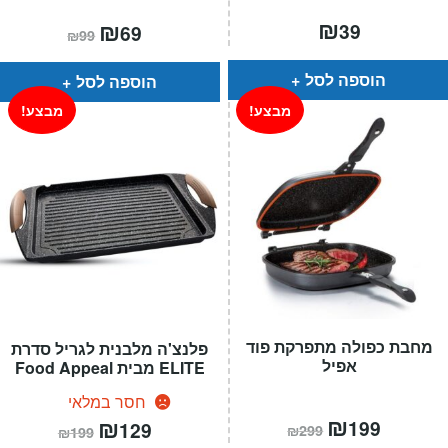
₪
המחיר
₪
המחיר
39
69
₪
99
הנוכחי
המקורי
הוא:
היה:
₪99.
₪69.
הוספה לסל
הוספה לסל
מבצע!
מבצע!
מחבת כפולה מתפרקת פוד
פלנצ'ה מלבנית לגריל סדרת
אפיל
ELITE מבית Food Appeal
חסר במלאי
המחיר
₪
המחיר
המחיר
₪
המחיר
199
129
₪
299
₪
199
הנוכחי
המקורי
הנוכחי
המקורי