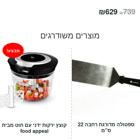
המחיר
המחיר
₪
629
739
₪
המקורי
הנוכחי
היה:
הוא:
מוצרים משודרגים
₪629.
₪739.
מבצע!
ספטולה מדורגת רחבה 22
קוצץ ירקות ידני עם חוט מבית
ס"מ
food appeal