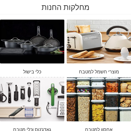
מחלקות החנות
מוצרי חשמל למטבח
כלי בישול
אחסון למטבח
גאדג'טס וכלי מטבח