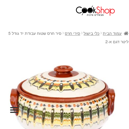
ראשי
חנות
עמוד הבית
כלי בישול
סירי חרס
סיר חרס שטוח עבודת יד גודל 5
כלי בישול
ליטר דגם א-2
סירים
מחבתות
כלי הגשה ואירוח
מוצרי חשמל למטבח
גאדג'טס וכלי מטבח
אחסון למטבח
סכינים
אפייה
קפה ותה
גיפט קארד
כלי בית