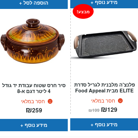
מידע נוסף
הוספה לסל
מבצע!
פלנצ'ה מלבנית לגריל סדרת
סיר חרס שטוח עבודת יד גודל
ELITE מבית Food Appeal
4 ליטר דגם א-8
חסר במלאי
חסר במלאי
המחיר
₪
המחיר
₪
129
259
₪
199
הנוכחי
המקורי
הוא:
היה:
₪199.
₪129.
מידע נוסף
מידע נוסף