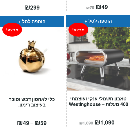
המחיר
₪
המחיר
₪
49
299
₪
79
הנוכחי
המקורי
הוא:
היה:
₪79.
₪49.
הוספה לסל
הוספה לסל
מבצע!
מבצע!
טאבון חשמלי ענקי ועוצמתי
כלי לאחסון דבש וסוכר
400 מעלות – Westinghouse
בעיצוב רימון.
מחיר
₪
המחיר
טווח
₪
₪
1,090
49
59
–
₪
1,890
הנוכחי
המקורי
מחירים:
הוא:
היה: