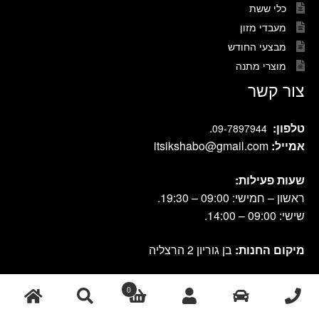
כלי ששת
מעבדי מזון
מבצעי החודש
מוצרי מתנה
צור קשר
טלפון:
.
09-7897944
אמייל:
itsikshabo@gmail.com
שעות פעילות:
ראשון – חמישי: 09:00 – 19:30.
שישי: 09:00 – 14:00.
מיקום החנות:
בן גוריון 2 הרצליה
0
cook shop 2021 © אתר זה נבנה ועוצב על-ידי
|
db-design.co.il
אחסון
ע"י VANGUS
אתרים
חיפוש