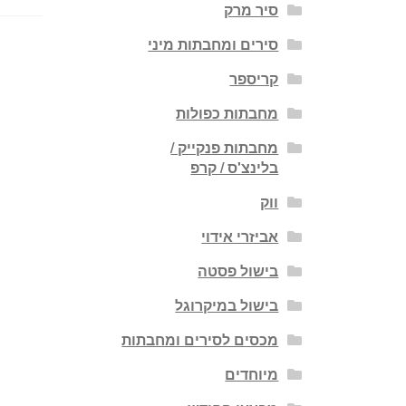
סיר מרק
סירים ומחבתות מיני
קריספר
מחבתות כפולות
מחבתות פנקייק /
בלינצ'ס / קרפ
ווק
אביזרי אידוי
בישול פסטה
בישול במיקרוגל
מכסים לסירים ומחבתות
מיוחדים