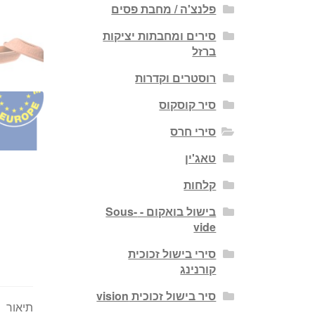
פלנצ'ה / מחבת פסים
סירים ומחבתות יציקות
ברזל
רוסטרים וקדרות
סיר קוסקוס
סירי חרס
טאג'ין
קלחות
בישול בואקום - Sous-
vide
סירי בישול זכוכית
קורנינג
סיר בישול זכוכית vision
תיאור