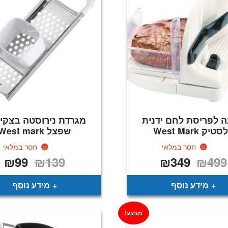
ה לפריסת לחם ידנית
מגרדת נירוסטה בצקיו
טיק West Mark
שפצל West mark
חסר במלאי
חסר במלאי
₪
99
₪
139
₪
349
₪
499
המחיר
המחיר
המחיר
המ
המקורי
הנוכחי
המקורי
הנ
היה:
הוא:
היה:
הו
9.
₪139.
₪349.
₪499.
מידע נוסף
מידע נוסף
מבצע!