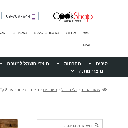
09-7897944
ראשי
אודות
מתכונים שלכם
מאמרים
עגל
חגים
סירים
מחבתות
מוצרי חשמל למטבח
מוצרי מתנה
עמוד הבית
כלי בישול
מיוחדים
סיר חרס לתנור עד 8 ק"ג – תוצרת ROMERTOPF MAXI גרמניה
חיפוש
חיפוש