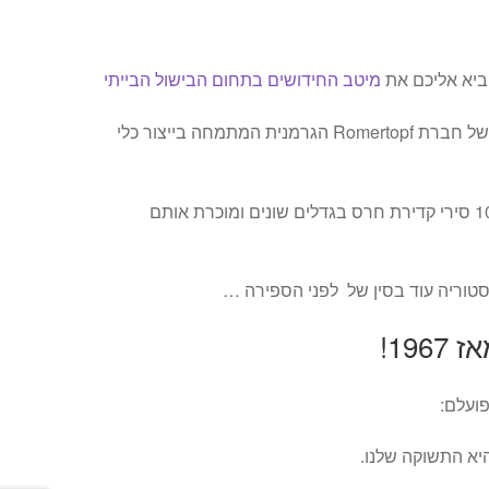
ביא אליכם את
מיטב החידושים בתחום הבישול הבייתי
כאלו הם בדיוק קדירות החרס של חברת Romertopf הגרמנית המתמחה בייצור כלי
מאז 1975 ייצרה כ- 10,000,000 סירי קדירת חרס בגדלים שונים ומוכרת אותם
טוריה עוד בסין של לפני הספירה …
196!
ועלם:
יא התשוקה שלנו.