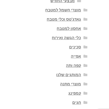
מבצעי החודש
מוצרי חשמל למטבח
גאדג'טס וכלי מטבח
אחסון למטבח
כלי הגשה ואירוח
סכינים
אפייה
קפה ותה
המותגים שלנו
מוצרי מתנה
קמפינג
חגים