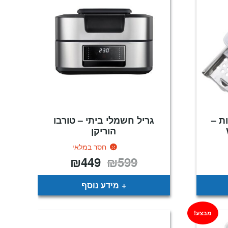
ת –
גריל חשמלי ביתי – טורבו
הוריקן
חסר במלאי
₪
449
₪
599
חיר
המחיר
המחיר
וכחי
המקורי
הנוכחי
א:
היה:
הוא:
₪449.
₪599.
₪9
מידע נוסף
מבצע!