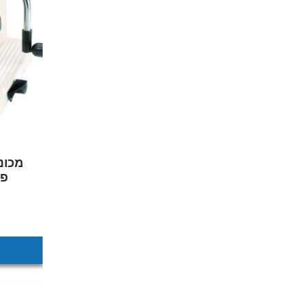
מכונ
פלס