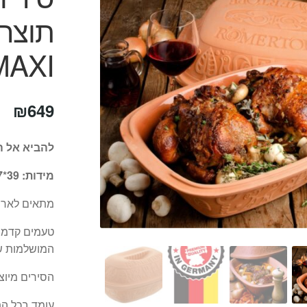
MAXI גרמנ
₪
649
להביא אל ה
מידות: 39*27 ס”מ עד 5 ק”ג
מתאים לארוחת
טעמים קדמונ
המושלמות של
הסירים מיוצ
עומד בכל הת