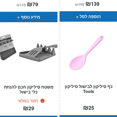
המחיר
₪
המחיר
המחיר
₪
המחיר
139
79
₪
199
₪
119
הנוכחי
המקורי
הנוכחי
המקורי
הוא:
היה:
הוא:
היה:
₪199.
₪139.
₪119.
₪79.
הוספה לסל
מידע נוסף
כף סיליקון לבישול סיליקון
משטח סיליקון חכם להנחת
Tools
כלי בישול
חסר במלאי
₪
₪
25
29