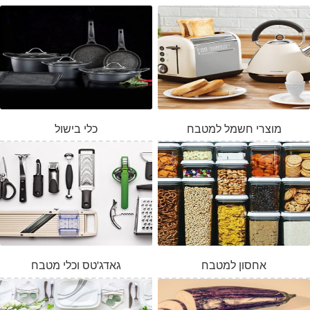
מוצרי חשמל למטבח
כלי בישול
אחסון למטבח
גאדג'טס וכלי מטבח