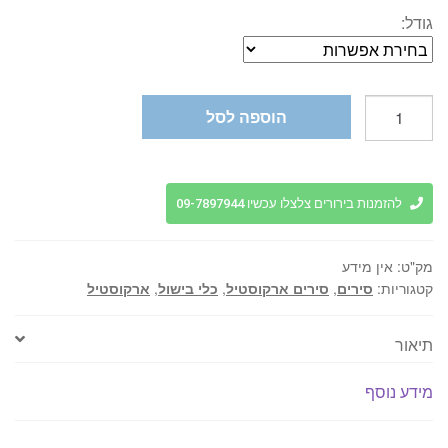
גודל:
כמות
הוספה לסל
של
סיר
אינדוקציה
מידות
להזמנות בירורים צלצלו עכשיו 09-7897944
שונות
ARCOSTEEL
מק"ט:
אין מידע
-
קטגוריות:
סירים
,
סירים ארקוסטיל
,
כלי בישול
,
ארקוסטיל
Diamond
Sky
תיאור
מידע נוסף