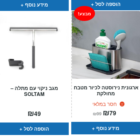
הוספה לסל
מידע נוסף
מבצע!
ארגונית נירוסטה לכיור מטבח
מגב ניקוי עם מתלה –
מחולקת
SOLTAM
חסר במלאי
המחיר
₪
המחיר
₪
79
49
₪
99
הנוכחי
המקורי
הוא:
היה:
₪99.
₪79.
מידע נוסף
הוספה לסל