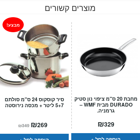
מוצרים קשורים
מבצע!
מחבת 20 ס"מ ציפוי נון סטיק
סיר קוסקוס 24 ס"מ סולתם
DURADO מבית WMF –
5+7 ליטר + מכסה נירוסטה
גרמניה.
₪
המחיר
₪
המחיר
329
269
₪
349
הנוכחי
המקורי
הוא:
היה:
₪349.
₪269.
הוספה לסל
הוספה לסל