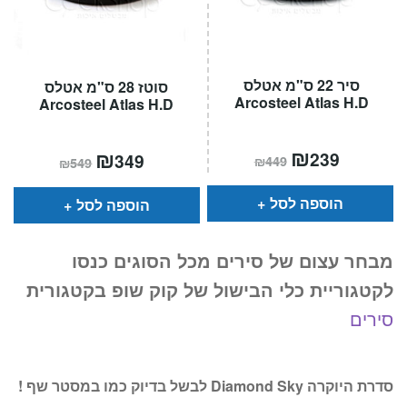
סיר 22 ס"מ אטלס
סוטז 28 ס"מ אטלס
Arcosteel Atlas H.D
Arcosteel Atlas H.D
המחיר
₪
המחיר
המחיר
₪
המחיר
239
349
₪
449
₪
549
הנוכחי
המקורי
הנוכחי
המקורי
הוא:
היה:
הוא:
היה:
₪449.
₪239.
₪549.
₪349.
הוספה לסל
הוספה לסל
מבחר עצום של סירים מכל הסוגים כנסו
לקטגוריית כלי הבישול של קוק שופ בקטגורית
סירים
סדרת היוקרה Diamond Sky לבשל בדיוק כמו במסטר שף !