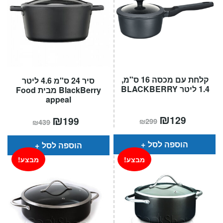
קלחת עם מכסה 16 ס"מ,
סיר 24 ס"מ 4.6 ליטר
1.4 ליטר BLACKBERRY
BlackBerry מבית Food
appeal
המחיר
₪
המחיר
המחיר
₪
המחיר
129
199
₪
299
₪
439
הנוכחי
המקורי
הנוכחי
המקורי
הוא:
היה:
הוא:
היה:
₪299.
₪129.
₪439.
₪199.
הוספה לסל
הוספה לסל
מבצע!
מבצע!