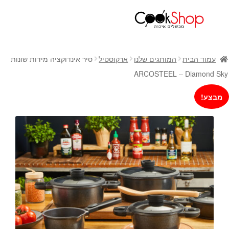
ראשי
חנות
עמוד הבית
המותגים שלנו
ארקוסטיל
סיר אינדוקציה מידות שונות
כלי בישול
ARCOSTEEL – Diamond Sky
סירים
מבצע!
מחבתות
כלי הגשה ואירוח
מוצרי חשמל למטבח
גאדג'טס וכלי מטבח
אחסון למטבח
סכינים
אפייה
קפה ותה
גיפט קארד
כלי בית