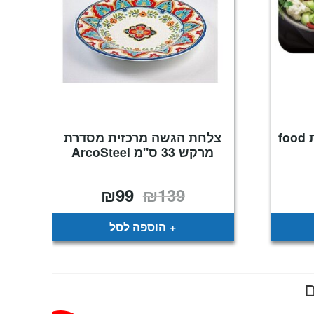
כף הגשה נירוסטה מבית food
צלחת הגשה מרכזית מסדרת
מרקש 33 ס"מ ArcoSteel
₪
99
₪
139
המחיר
המחיר
המקורי
הנוכחי
היה:
הוא:
₪99.
₪139.
הוספה לסל
ם