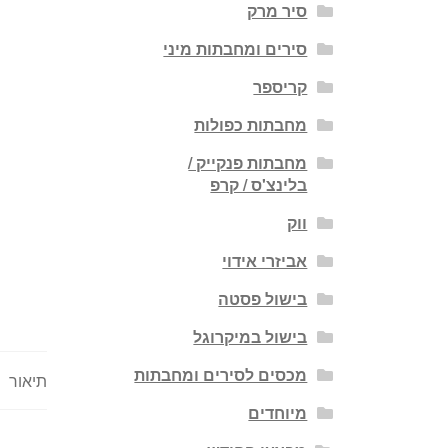
סיר מרק
סירים ומחבתות מיני
קריספר
מחבתות כפולות
מחבתות פנקייק /
בלינצ'ס / קרפ
ווק
אביזרי אידוי
בישול פסטה
בישול במיקרוגל
מכסים לסירים ומחבתות
תיאור
מיוחדים