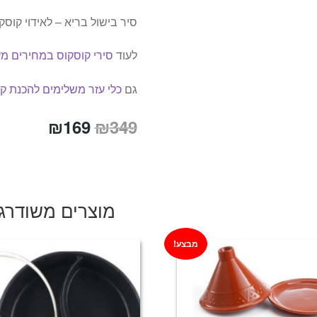
סיר בישול בריא – לאידוי קוס
לעוד
סירי קוסקוס במחירים מע
גם
כלי עזר משלימים להכנת ק
המחיר
המחיר
₪
169
₪
349
המקורי
הנוכחי
היה:
הוא:
₪169.
₪349.
מוצרים משודרג
מבצע!