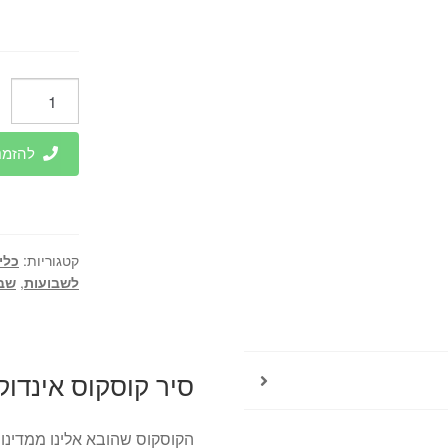
כמות
של
סיר
להזמנות 
קוסקוס
אינדוקציה
נון
סטיק
קטגוריות:
כלי
8
לשבועות
,
שבו
סטיק.
סיר קוסקוס אינדוקציה נ
הקוסקוס שהובא אלינו ממדינות