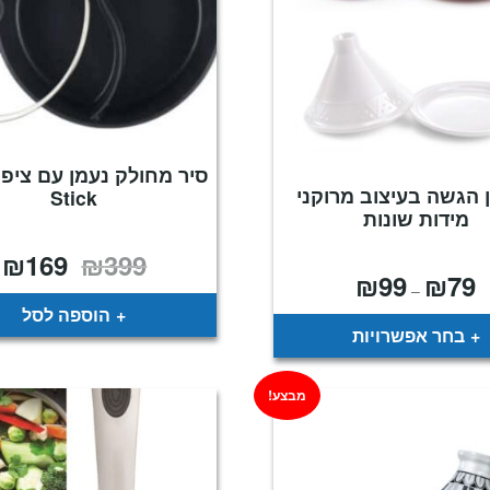
ן הגשה בעיצוב מרוקני
Stick
מידות שונות
₪
169
₪
399
המחיר
ה
המקורי
ה
₪
99
₪
79
טווח
היה:
ה
–
מחירים:
.
₪399.
הוספה לסל
עד
בחר אפשרויות
מבצע!