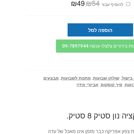
₪
49
₪
54
המחיר
המחיר
להוסיף⁦⁩ עבור
המקורי
הנוכחי
היה:
הוא:
₪49.
₪54.
הוספה לסל
בירורים צלצלו עכשיו 09-7897944
 בישול
,
שולחן שבועות
,
מתנות לשבועות
,
מבצעים
עות
,
סיר קוסקוס
,
אביזרי אידוי
ון סטיק 8 סטיק.
 צפון אפריקה כבר מזמן אינו מאכל של עדה