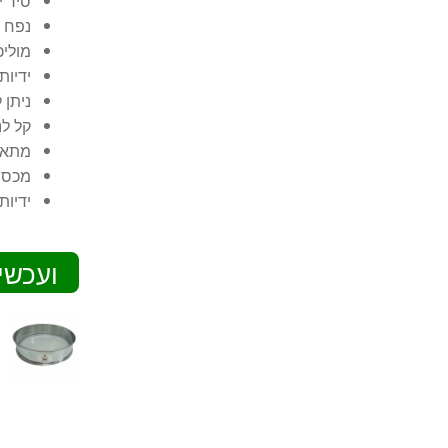
סיר י
נפח 8 ליטר קוטר 24 ס"מ
מוליכ
ידיות
ניתן 
קל לנ
מתאים
מכסה
ידיות
ועכשי