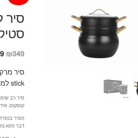
סיר ק
סטיק 8 סטי
המ
9
₪
349
המ
הי
stick למניעת הדבקות המזון
9.
סיר רב שימו
קוסקוס, אידו
הסיר בנפרד 
דבר והוא נה