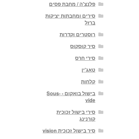
פלנצ'ה / מחבת פסים
סירים ומחבתות יציקות
ברזל
רוסטרים וקדרות
סיר קוסקוס
סירי חרס
טאג'ין
קלחות
בישול בואקום - Sous-
vide
סירי בישול זכוכית
קורנינג
סיר בישול זכוכית vision