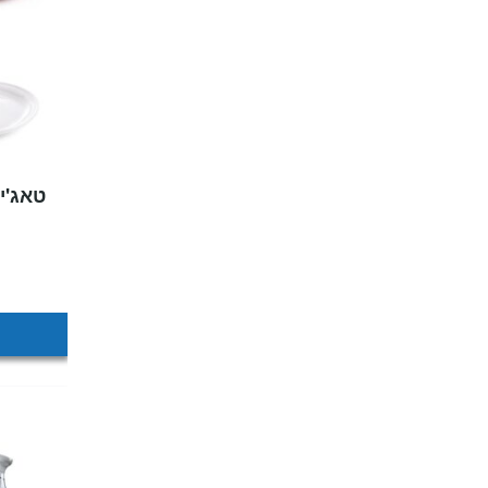
טאג'י