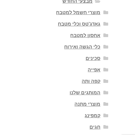
מבצעי החודש
מוצרי חשמל למטבח
גאדג'טס וכלי מטבח
אחסון למטבח
כלי הגשה ואירוח
סכינים
אפייה
קפה ותה
המותגים שלנו
מוצרי מתנה
קמפינג
חגים