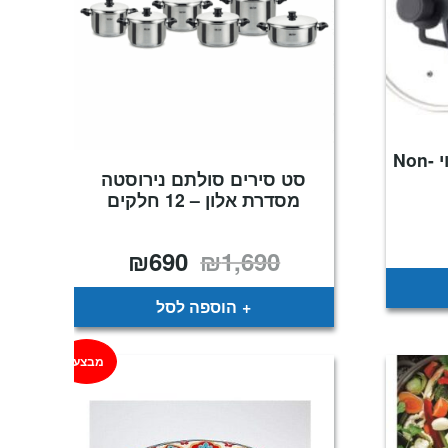
סיר מחולק נעמן עם ציפוי Non-
סט סירים סולתם נירוסטה
מסדרת אלון – 12 חלקים
מחיר
נוכחי
₪
690
₪
1,690
המחיר
המחיר
וא:
המקורי
הנוכחי
₪169
היה:
הוא:
₪690.
₪1,690.
הוספה לסל
מבצע!