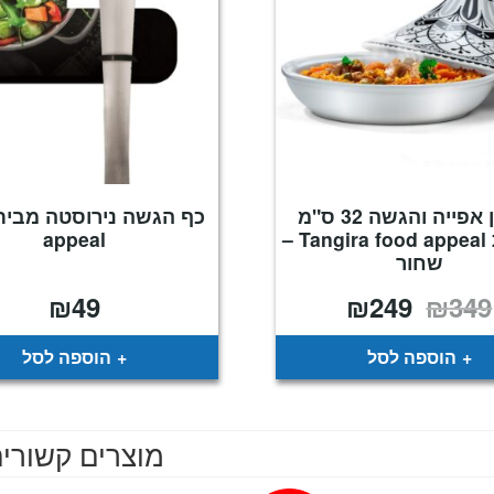
טאג'ין אפייה והגשה 32 ס"מ
מסדרת Tangira food appeal –
appeal
שחור
₪
49
₪
249
₪
349
המחיר
המחיר
המקורי
הנוכחי
היה:
הוא:
₪249.
₪349.
הוספה לסל
הוספה לסל
מוצרים קשורי