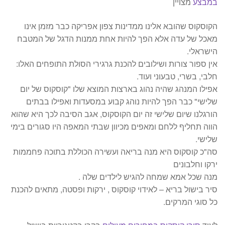
במבצע
מצויין
הקוסקוס שהובא אלינו ממדינות צפון אפריקה כבר מזמן אינו
מאכל של עדה אלא הפך להיות אחת ממנות הדגל של המטבח
הישראלי.
אין ספור צורות ושילובים להכנת גרגירי הסולת התופחים האלו:
חלבי, בשרי, טבעוני ועוד.
אפילו המנהג שהיה נהוג בארצות המוצא שלו "קוסקוס של יום
שלישי" כבר הפך להיות נוהג קבוע במסעדות ואפילו בבתים
הורגלנו שיום שלישי זה יום הקוסקוס, אגב הסיבה לכך היא שהוא
הווה תחליף ללחם ומאפים מכיוון שבתי המאפה היו סגורים בימי
שלישי.
סה"כ קוסקוס היא מנה בריאה ועשירה הכוללת בתוכה פחממות
ירקו וחלבונים
מנה שכל אמא שמחה להגיש לילדים שלה .
סיר בישול בריא – לאידוי קוסקוס , ירקות ופסטה, מתאים להכנת
כל סוגי המרקים.