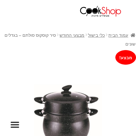
ראשי
חנות
עמוד הבית
כלי בישול
מבצעי החודש
סיר קוסקוס סולתם – בגדלים
כלי בישול
שונים
סירים
מבצע!
מחבתות
כלי הגשה ואירוח
מוצרי חשמל למטבח
גאדג'טס וכלי מטבח
אחסון למטבח
סכינים
אפייה
קפה ותה
גיפט קארד
כלי בית