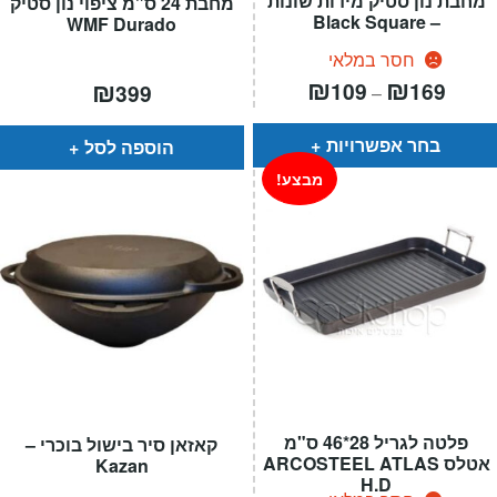
מחבת נון סטיק מידות שונות
מחבת 24 ס"מ ציפוי נון סטיק
– Black Square
WMF Durado
חסר במלאי
טווח
₪
₪
₪
109
169
399
–
חירים:
עד
בחר אפשרויות
הוספה לסל
מבצע!
פלטה לגריל 28*46 ס"מ
קאזאן סיר בישול בוכרי –
אטלס ARCOSTEEL ATLAS
Kazan
H.D