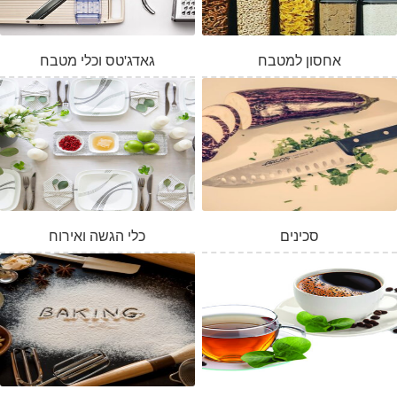
אחסון למטבח
גאדג'טס וכלי מטבח
סכינים
כלי הגשה ואירוח