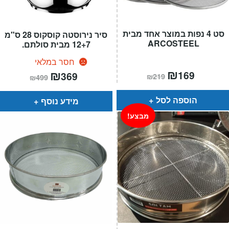
סט 4 נפות במוצר אחד מבית
סיר נירוסטה קוסקוס 28 ס"מ
ARCOSTEEL
12+7 מבית סולתם.
חסר במלאי
המחיר
₪
המחיר
המחיר
₪
המחיר
169
369
₪
219
₪
499
הנוכחי
המקורי
הנוכחי
המקורי
הוא:
היה:
הוא:
היה:
₪219.
₪169.
₪499.
₪369.
הוספה לסל
מידע נוסף
מבצע!