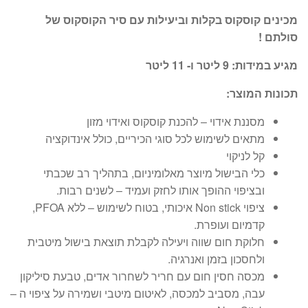
מחירים:
מכינים קוסקוס בקלות וביעילות עם סיר הקוסקוס של
סולתם !
עד
מגיע במידות: 9 ליטר ו- 11 ליטר
תכונות המוצר:
מסננת אידוי – להכנת קוסקוס ואידוי מזון
מתאים לשימוש לכל סוגי הכיריים, כולל אינדוקציה
קל לניקוי
כלי הבישול מיוצר מאלומיניום, בתהליך רב שכבתי
ובציפוי ההופך אותו לחזק ועמיד – לשנים רבות.
ציפוי Non stick איכותי, בטוח לשימוש – ללא PFOA,
קדמיום ועופרת.
חלוקת חום שווה ויעילה לקבלת תוצאת בישול מיטבית
ולחסכון בזמן ואנרגיה.
מכסה חסין חום עם חריר לשחרור אדים, טבעת סיליקון
עבה, מסביב למכסה, לאיטום מיטבי ושמירה על ציפוי ה –