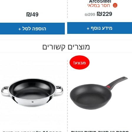
ArcoSteel
חסר במלאי
המחיר
₪
המחיר
₪
229
49
₪
299
הנוכחי
המקורי
הוא:
היה:
₪299.
₪229.
מידע נוסף
הוספה לסל
מוצרים קשורים
מבצע!