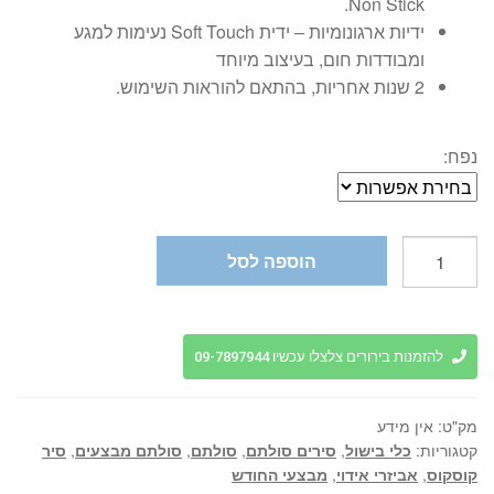
Non Stick.
ידיות ארגונומיות – ידית Soft Touch נעימות למגע
ומבודדות חום, בעיצוב מיוחד
2 שנות אחריות, בהתאם להוראות השימוש.
נפח:
כמות
הוספה לסל
של
סיר
קוסקוס
סולתם
להזמנות בירורים צלצלו עכשיו 09-7897944
-
בגדלים
מק"ט:
אין מידע
שונים
קטגוריות:
כלי בישול
,
סירים סולתם
,
סולתם
,
סולתם מבצעים
,
סיר
קוסקוס
,
אביזרי אידוי
,
מבצעי החודש