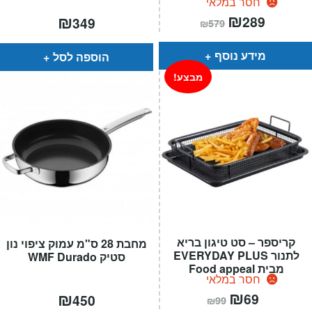
חסר במלאי
המחיר
₪
המחיר
₪
289
349
₪
579
הנוכחי
המקורי
הוא:
היה:
₪579.
₪289.
מידע נוסף
הוספה לסל
מבצע!
קריספר – סט טיגון בריא
מחבת 28 ס"מ עמוק ציפוי נון
לתנור EVERYDAY PLUS
סטיק WMF Durado
מבית Food appeal
חסר במלאי
המחיר
₪
המחיר
₪
69
450
₪
99
הנוכחי
המקורי