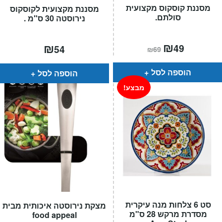
מסננת קוסקוס מקצועית
מסננת מקצועית לקוסקוס
סולתם.
נירוסטה 30 ס"מ .
המחיר
₪
המחיר
₪
49
54
₪
69
הנוכחי
המקורי
הוא:
היה:
₪69.
₪49.
הוספה לסל
הוספה לסל
מבצע!
סט 6 צלחות מנה עיקרית
מצקת נירוסטה איכותית מבית
מסדרת מרקש 28 ס"מ
food appeal