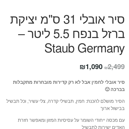
סיר אובלי 31 ס"מ יציקת
ברזל בנפח 5.5 ליטר –
Staub Germany
המחיר
המחיר
₪
1,090
2,499
₪
המקורי
הנוכחי
סיר אובלי לחמין אבל לא רק קדירות מובחרות מתקבלות
היה:
הוא:
בברכה 🙂
₪1,090.
₪2,499.
הסיר מושלם להכנת: חמין, תבשילי קדרה, צלי עשיר, וכל תבשיל
בבישול ארוך
עם מכסה ייחודי השומר על עסיסיות המזון ומאפשר חזרת
האדים ישירות לתבשיל