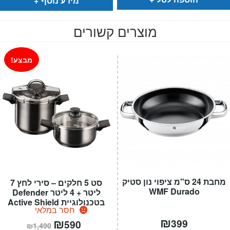
מידע נוסף
מוצרים קשורים
מבצע!
מחבת 24 ס"מ ציפוי נון סטיק
סט 5 חלקים – סירי לחץ 7
WMF Durado
ליטר + 4 ליטר Defender
בטכנולוגיית Active Shield
חסר במלאי
₪
המחיר
₪
המחיר
399
590
₪
1,490
הנוכחי
המקורי