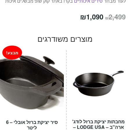
לעוד מבחר
סירים איכותיים
בקרו באתר קוק שופ מבשלים איכות
המחיר
המחיר
₪
1,090
2,499
₪
המקורי
הנוכחי
היה:
הוא:
מוצרים משודרגים
₪1,090.
₪2,499.
מבצע!
מחבתות יציקת ברזל לודג'
סיר יציקת ברזל אובלי – 6
ארה"ב – LODGE USA –
ליטר