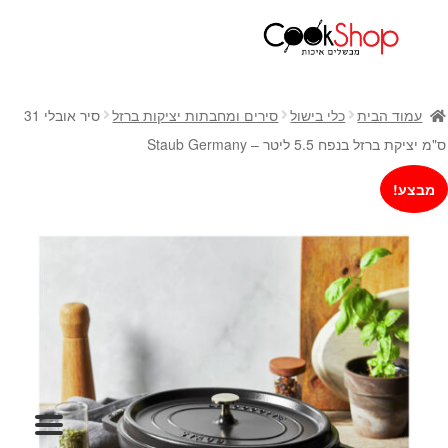
ראשי
חנות
עמוד הבית
כלי בישול
סירים ומחבתות יציקות ברזל
סיר אובלי 31
כלי בישול
ס"מ יציקת ברזל בנפח 5.5 ליטר – Staub Germany
סירים
מבצע!
מחבתות
כלי הגשה ואירוח
מוצרי חשמל למטבח
גאדג'טס וכלי מטבח
אחסון למטבח
סכינים
אפייה
קפה ותה
גיפט קארד
כלי בית