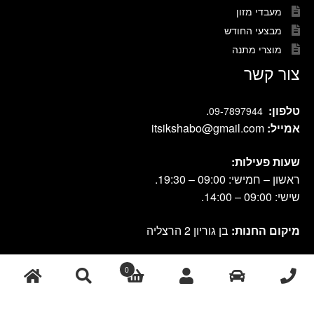
מעבדי מזון
מבצעי החודש
מוצרי מתנה
צור קשר
טלפון:
.
09-7897944
אמייל:
itsikshabo@gmail.com
שעות פעילות:
ראשון – חמישי: 09:00 – 19:30.
שישי: 09:00 – 14:00.
מיקום החנות:
בן גוריון 2 הרצליה
0
cook shop 2021 © אתר זה נבנה ועוצב על-ידי
|
db-design.co.il
אחסון
ע"י VANGUS
אתרים
חיפוש
חיפוש
עבור: