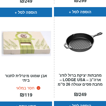
₪
299
249
הוספה לסל
הוספה לסל
מחבתות יציקת ברזל לודג'
אבן שמוט מינרלית לתנור
ארה"ב – LODGE USA –
ביתי
מחבת פסים עגולה 26 ס"מ
חסר במלאי
₪
₪
249
119
הוספה לסל