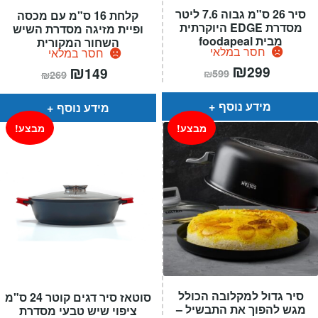
סיר 26 ס"מ גבוה 7.6 ליטר
קלחת 16 ס"מ עם מכסה
מסדרת EDGE היוקרתית
ופיית מזיגה מסדרת השיש
מבית foodapeal
השחור המקורית
חסר במלאי
חסר במלאי
המחיר
₪
המחיר
המחיר
₪
המחיר
299
149
₪
599
₪
269
הנוכחי
המקורי
הנוכחי
המקורי
הוא:
היה:
הוא:
היה:
₪599.
₪299.
₪269.
₪149.
מידע נוסף
מידע נוסף
מבצע!
מבצע!
סיר גדול למקלובה הכולל
סוטאז סיר דגים קוטר 24 ס"מ
מגש להפוך את התבשיל –
ציפוי שיש טבעי מסדרת