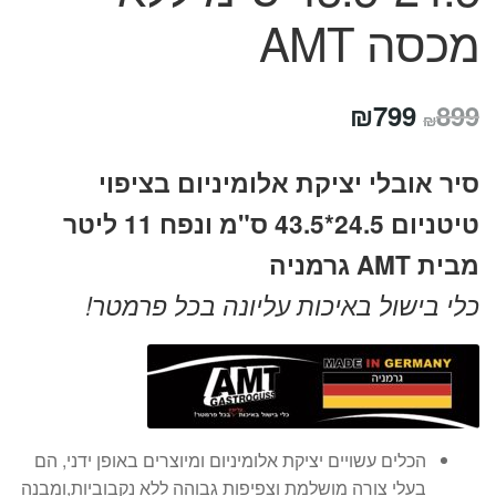
מכסה AMT
המחיר
המחיר
₪
799
899
₪
המקורי
הנוכחי
סיר אובלי יציקת אלומיניום בציפוי
היה:
הוא:
טיטניום 24.5*43.5 ס"מ ונפח 11 ליטר
₪799.
₪899.
מבית AMT גרמניה
כלי בישול באיכות עליונה בכל פרמטר!
הכלים עשויים יציקת אלומיניום ומיוצרים באופן ידני, הם
בעלי צורה מושלמת וצפיפות גבוהה ללא נקבוביות,ומבנה