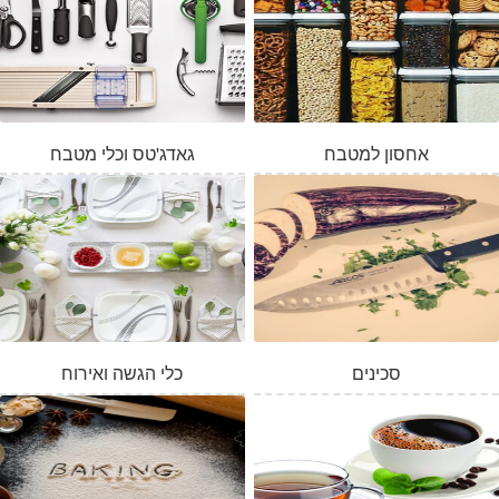
אחסון למטבח
גאדג'טס וכלי מטבח
סכינים
כלי הגשה ואירוח