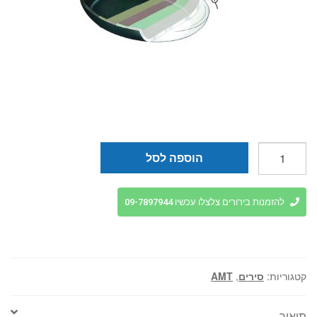
כמות
הוספה לסל
של
סיר
אובלי
להזמנות בירורים צלצלו עכשיו 09-7897944
טיטניום
24.5*43.5
ס"מ
ללא
קטגוריות:
סירים
,
AMT
מכסה
AMT
תיאור