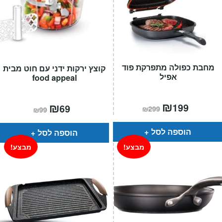
מחבת כפולה מתפרקת פוד
קוצץ ירקות ידני עם חוט מבית
אפיל
food appeal
המחיר
₪
המחיר
המחיר
₪
המחיר
199
69
₪
299
₪
99
הנוכחי
המקורי
הנוכחי
המקורי
הוא:
היה:
הוא:
היה:
₪299.
₪199.
₪99.
₪69.
הוספה לסל
הוספה לסל
מבצע!
מבצע!