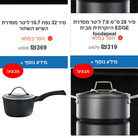
סיר 28 ס"מ 7.6 ליטר מסדרת
סיר 32 נפח 10.7 ליטר מסדרת
EDGE היוקרתית מבית
השיש השחור
foodapeal
חסר במלאי
חסר במלאי
המחיר
₪
המחיר
המחיר
₪
המחיר
319
369
₪
679
₪
599
הנוכחי
המקורי
הנוכחי
המקורי
הוא:
היה:
הוא:
היה:
₪679.
₪319.
₪599.
₪369.
מידע נוסף
מידע נוסף
מבצע!
מבצע!