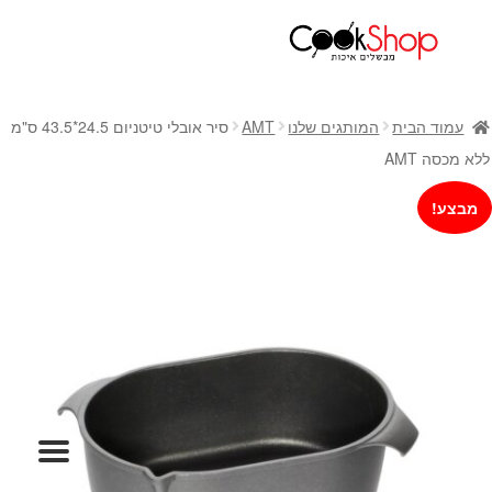
ראשי
חנות
עמוד הבית
המותגים שלנו
AMT
סיר אובלי טיטניום 24.5*43.5 ס"מ
כלי בישול
ללא מכסה AMT
סירים
מבצע!
מחבתות
כלי הגשה ואירוח
מוצרי חשמל למטבח
גאדג'טס וכלי מטבח
אחסון למטבח
סכינים
אפייה
קפה ותה
גיפט קארד
כלי בית