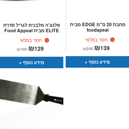
מחבת 20 ס"מ EDGE מבית
פלנצ'ה מלבנית לגריל סדרת
foodapeal
ELITE מבית Food Appeal
חסר במלאי
חסר במלאי
המחיר
₪
המחיר
המחיר
₪
המחיר
139
129
₪
245
₪
199
הנוכחי
המקורי
הנוכחי
המקורי
הוא:
היה:
הוא:
היה:
₪245.
₪139.
₪199.
₪129.
מידע נוסף
מידע נוסף