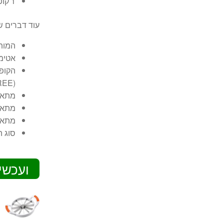
1 קופסא 817 – 1 ליטר / 6.9×13.4×20.5 ס"מ
עוד דברים ש
המותג ה
אטימו
REE)
מתאי
מתאי
מתאי
סוג החומר:
ועכשי