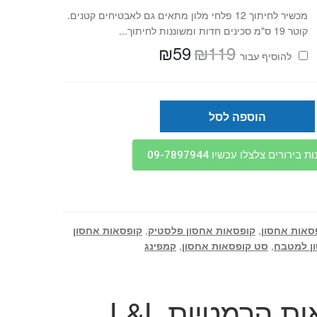
מכשיר לחיתוך 12 פלחי מלון מתאים גם לאבטיחים קטנים.
קוטר 19 ס"מ סכינים חדות ומשוננות לחיתוך...
₪
59
₪
119
המחיר
המחיר
להוסיף⁦⁩ עבור
המקורי
הנוכחי
היה:
הוא:
₪59.
₪119.
הוספה לסל
בירורים צלצלו עכשיו 09-7897944
סאות אחסון
,
קופסאות אחסון פלסטיק
,
קופסאות אחסון
ן למטבח
,
סט קופסאות אחסון
,
קמפינג
סט 6 קופסאות הרמטיות L&L