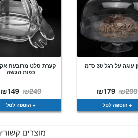
עוגה על רגל 30 ס"מ
קערת סלט מרובעת אקרי
כפות הגשה
₪
149
₪
249
₪
179
₪
299
המחיר
המחיר
המחיר
ה
המקורי
הנוכחי
המקורי
ה
היה:
הוא:
היה:
ה
.
₪249.
₪179.
₪299.
הוספה לסל
הוספה לסל
מוצרים קשורי