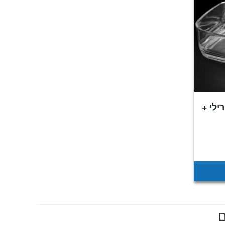
לי +
מחיר
נוכחי
וא:
₪149
ם