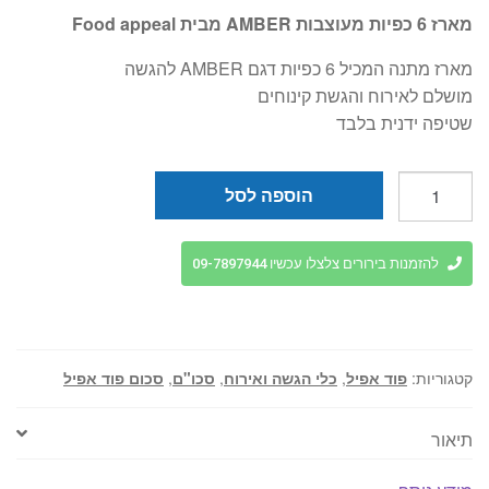
המקורי
הנוכחי
מארז 6 כפיות מעוצבות AMBER מבית Food appeal
היה:
הוא:
מארז מתנה המכיל 6 כפיות דגם AMBER להגשה
₪19.
₪25.
מושלם לאירוח והגשת קינוחים
שטיפה ידנית בלבד
כמות
הוספה לסל
של
סט
6
להזמנות בירורים צלצלו עכשיו 09-7897944
כפיות
נירוסטה
AMBER
food
קטגוריות:
פוד אפיל
,
כלי הגשה ואירוח
,
סכו"ם
,
סכום פוד אפיל
appeal
תיאור