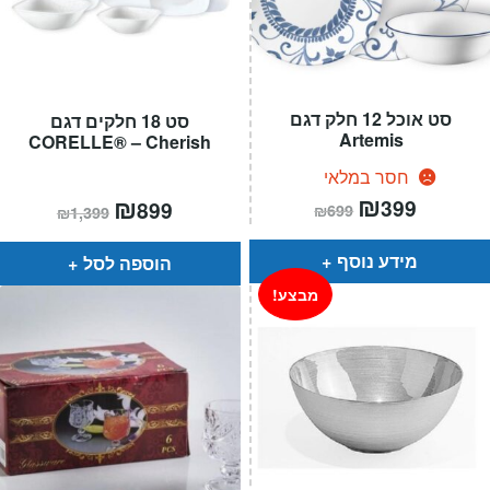
סט אוכל 12 חלק דגם
סט 18 חלקים דגם
Artemis
CORELLE® – Cherish
חסר במלאי
המחיר
₪
המחיר
המחיר
₪
המחיר
399
899
₪
699
₪
1,399
הנוכחי
המקורי
הנוכחי
המקורי
הוא:
היה:
הוא:
היה:
₪699.
₪399.
₪1,399.
₪899.
מידע נוסף
הוספה לסל
מבצע!