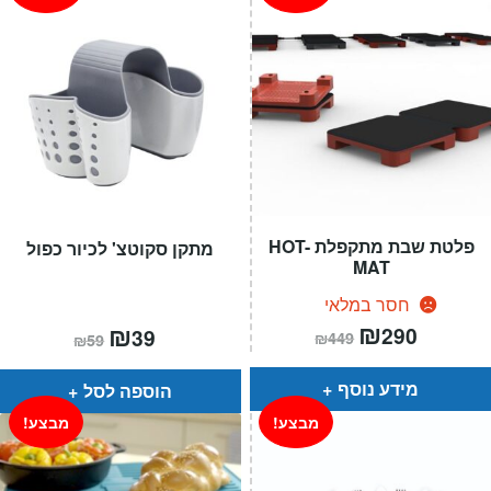
פלטת שבת מתקפלת HOT-
מתקן סקוטצ' לכיור כפול
MAT
חסר במלאי
המחיר
₪
המחיר
המחיר
₪
המחיר
290
39
₪
449
₪
59
הנוכחי
המקורי
הנוכחי
המקורי
הוא:
היה:
הוא:
היה:
₪449.
₪290.
₪59.
₪39.
מידע נוסף
הוספה לסל
מבצע!
מבצע!