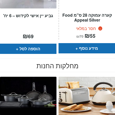
קערה עמוקה 28 ס"מ Food
גביע יין אישי לקידוש – 6 יח'
Appeal Silver
חסר במלאי
המחיר
₪
המחיר
₪
55
69
₪
79
הנוכחי
המקורי
הוא:
היה:
₪79.
₪55.
מידע נוסף
הוספה לסל
מחלקות החנות