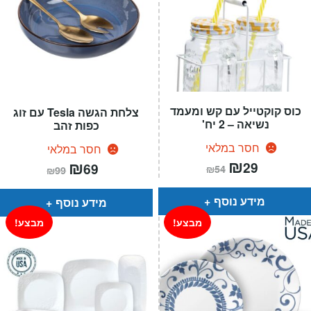
כוס קוקטייל עם קש ומעמד
צלחת הגשה Tesla עם זוג
נשיאה – 2 יח'
כפות זהב
חסר במלאי
חסר במלאי
המחיר
₪
המחיר
המחיר
₪
המחיר
29
69
₪
54
₪
99
הנוכחי
המקורי
הנוכחי
המקורי
הוא:
היה:
הוא:
היה:
₪54.
₪29.
₪99.
₪69.
מידע נוסף
מידע נוסף
מבצע!
מבצע!