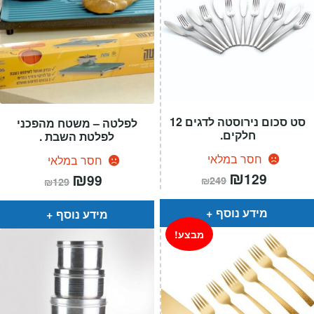
סט סכום נירוסטה לדגים 12
לפלטה – משטח מהפכני
חלקים.
לפלטת השבת .
חסר במלאי
חסר במלאי
המחיר
₪
המחיר
המחיר
₪
המחיר
129
99
₪
249
₪
129
הנוכחי
המקורי
הנוכחי
המקורי
הוא:
היה:
הוא:
היה:
₪249.
₪129.
₪129.
₪99.
מידע נוסף
מידע נוסף
מבצע!