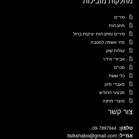
מחלקות מובילות
סירים
מחבתות
סירים ומחבתות יציקות ברזל
פחי אשפה למטבח
עגלות שוק
אביזרי אידוי
סכו"ם
כלי ששת
מעבדי מזון
מבצעי החודש
מוצרי מתנה
צור קשר
טלפון:
.
09-7897944
אמייל:
itsikshabo@gmail.com