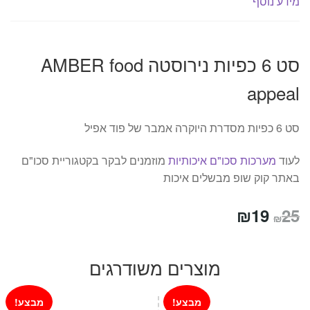
מידע נוסף
סט 6 כפיות נירוסטה AMBER food
appeal
סט 6 כפיות מסדרת היוקרה אמבר של פוד אפיל
לעוד
מערכות סכו"ם איכותיות
מוזמנים לבקר בקטגוריית סכו"ם
באתר קוק שופ מבשלים איכות
המחיר
המחיר
₪
19
25
₪
המקורי
הנוכחי
היה:
הוא:
מוצרים משודרגים
₪19.
₪25.
מבצע!
מבצע!