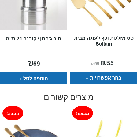
סט מזלגות וכף לעוגה מבית
סיר ג'חנון / קובנה 24 ס"מ
Soltam
המחיר
₪
המחיר
₪
55
69
₪
99
הנוכחי
המקורי
הוא:
היה:
₪99.
₪55.
בחר אפשרויות
הוספה לסל
מוצרים קשורים
מבצע!
מבצע!