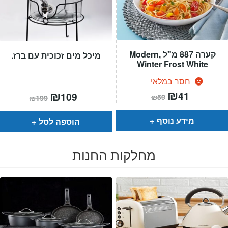
קערה 887 מ"ל ,Modern
מיכל מים זכוכית עם ברז.
Winter Frost White
חסר במלאי
המחיר
₪
המחיר
המחיר
₪
המחיר
41
109
₪
59
₪
199
הנוכחי
המקורי
הנוכחי
המקורי
הוא:
היה:
הוא:
היה:
₪59.
₪41.
₪199.
₪109.
מידע נוסף
הוספה לסל
מחלקות החנות