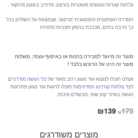
צלחות קערות ומגשים מעוטרות בעיצוב מרהיב בסגנון מרוקאי .
הסדרה האותנטית והססגונית 'מרקש', שנמצאת על השולחן בכל
כך הרבה בתים, מככבת בהמון תוכניות טלוויזיה
מוצר זה מיועד למכירה בחנות או באיסוף עצמי, משלוח
מוצר זה הינו על הרוכש בלבד !
אצלנו תוכלו למצוא עוד מגוון רחב מאוד של
כלי הגשה מודרניים
לצד
צלחות קורנינג המדהימות
תוכלו לראות עוד מגוון פתרונות
הגשה באתר קוק שופ- מבשלים איכות.
המחיר
המחיר
₪
139
179
₪
המקורי
הנוכחי
היה:
הוא:
מוצרים משודרגים