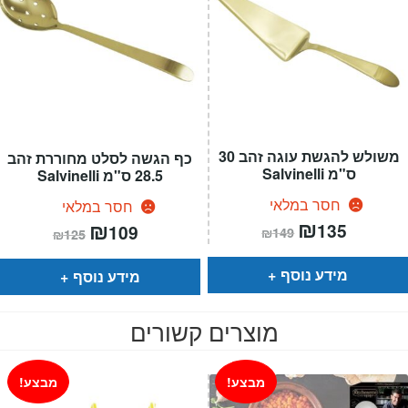
משולש להגשת עוגה זהב 30
כף הגשה לסלט מחוררת זהב
ס"מ Salvinelli
28.5 ס"מ Salvinelli
חסר במלאי
חסר במלאי
המחיר
₪
המחיר
המחיר
₪
המחיר
135
109
₪
149
₪
125
הנוכחי
המקורי
הנוכחי
המקורי
הוא:
היה:
הוא:
היה:
₪149.
₪135.
₪125.
₪109.
מידע נוסף
מידע נוסף
מוצרים קשורים
מבצע!
מבצע!