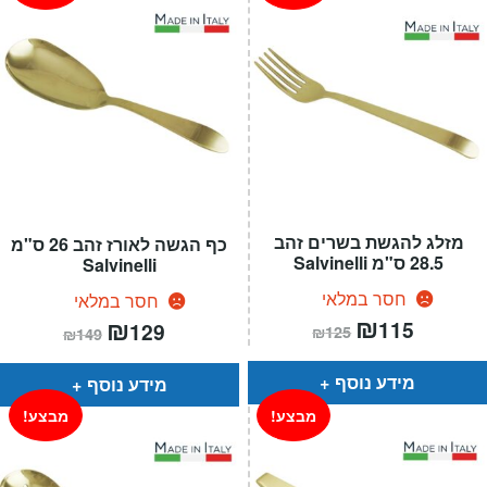
מזלג להגשת בשרים זהב
כף הגשה לאורז זהב 26 ס"מ
28.5 ס"מ Salvinelli
Salvinelli
חסר במלאי
חסר במלאי
המחיר
₪
המחיר
המחיר
₪
המחיר
115
129
₪
125
₪
149
הנוכחי
המקורי
הנוכחי
המקורי
הוא:
היה:
הוא:
היה:
₪125.
₪115.
₪149.
₪129.
מידע נוסף
מידע נוסף
מבצע!
מבצע!