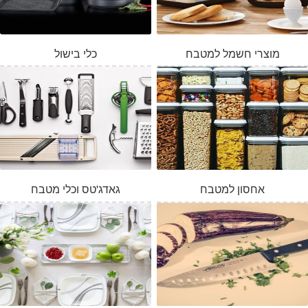
מוצרי חשמל למטבח
כלי בישול
אחסון למטבח
גאדג'טס וכלי מטבח