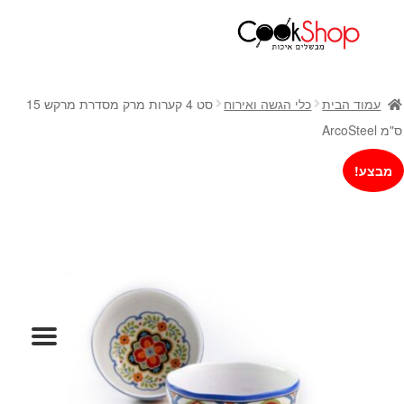
ראשי
חנות
עמוד הבית
כלי הגשה ואירוח
סט 4 קערות מרק מסדרת מרקש 15
כלי בישול
ס"מ ArcoSteel
סירים
מבצע!
מחבתות
כלי הגשה ואירוח
מוצרי חשמל למטבח
גאדג'טס וכלי מטבח
אחסון למטבח
סכינים
אפייה
קפה ותה
גיפט קארד
כלי בית