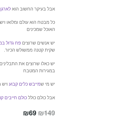
אבל בעיקר החשוב הוא
לארגן
כל מבטח הוא עולם ומלואו וישנם
האוכל שמכינים
יש אנשים שרוצים
פח גדול ב
שקית קטנה ממשולש הכיור.
יש כאלו שרוצים את התבלינים
במגירות המטבח
יש מי ש
מייבש כלים קבוע
ויש מ
אבל כולם כולל
כולם חייבים ק
המחיר
המחיר
₪
69
₪
149
המקורי
הנוכחי