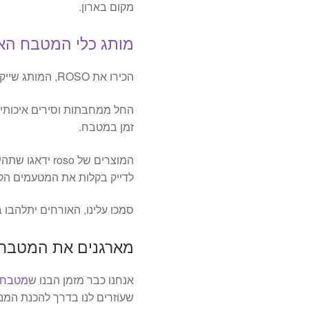
מקום בארון.
מותג כלי המטבח האיכות
הכירו את ROSO, המותג שייקח את חוויית הבישול והאפייה לשלב הבא!
החל ממחבתות וסירים איכותיי
זמן במטבח.
המוצרים של oso
לדייק בקלות את המטעמים הקול
סמכו עלינו, האורחים יתלהב
מארגנים את המטבח ע
אנחנו כבר מזמן הבנו ש
מטבח ז
שעוזרים לנו בדרך להכנת המ