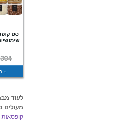
סט קופס
l
₪
304
ה
לעוד מבח
מעולים ב
קופסאות 