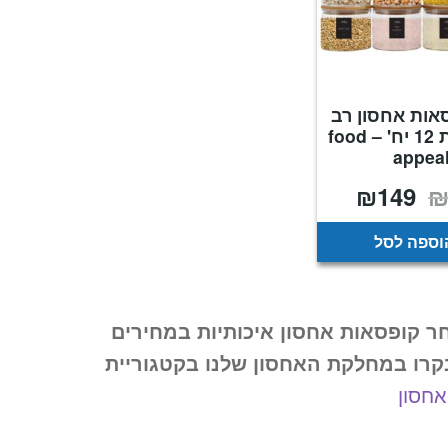
אות אחסון רב
שימושיות 12 יח' – food
appea
₪
149
המחיר
המחיר
המקורי
הנוכחי
היה:
הוא:
₪149.
₪304.
וספה לסל
ר קופסאות אחסון איכותיות במחירים
קרו במחלקת האחסון שלנו בקטגוריית
אחסון