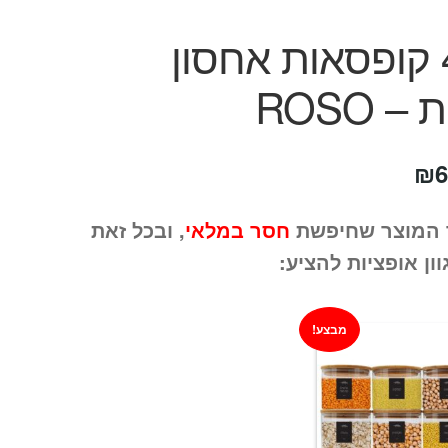
סט 4 קופסאות אחסון
– ROSO
חיר
המחיר
₪
6
קורי
הנוכחי
 המוצר שחיפשת
חסר במלאי
, ובכל זאת
ה:
הוא:
וון אופציות להציע:
₪69.
₪14
מבצע!