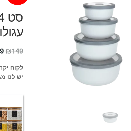
עגולות 
המ
9
₪
149
המ
לקוח יקר
הי
יש לנו מג
9.