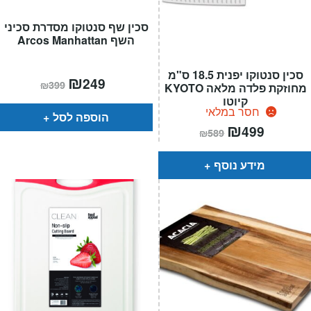
סכין שף סנטוקו מסדרת סכיני
השף Arcos Manhattan
סכין סנטוקו יפנית 18.5 ס"מ
המחיר
₪
המחיר
249
₪
399
מחוזקת פלדה מלאה KYOTO
הנוכחי
המקורי
הוא:
היה:
קיוטו
₪399.
₪249.
חסר במלאי
הוספה לסל
המחיר
₪
המחיר
499
₪
589
הנוכחי
המקורי
הוא:
היה:
₪589.
₪499.
מידע נוסף