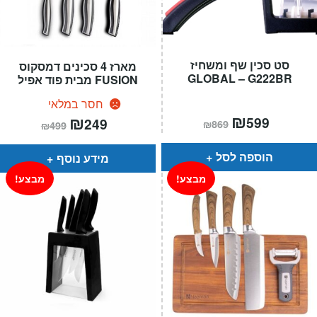
סט סכין שף ומשחיז
מארז 4 סכינים דמסקוס
GLOBAL – G222BR
FUSION מבית פוד אפיל
חסר במלאי
המחיר
₪
המחיר
המחיר
₪
המחיר
599
249
₪
869
₪
499
הנוכחי
המקורי
הנוכחי
המקורי
הוא:
היה:
הוא:
היה:
₪869.
₪599.
₪499.
₪249.
הוספה לסל
מידע נוסף
מבצע!
מבצע!