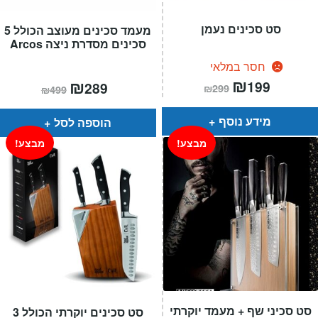
סט סכינים נעמן
מעמד סכינים מעוצב הכולל 5
סכינים מסדרת ניצה Arcos
חסר במלאי
המחיר
₪
המחיר
המחיר
₪
המחיר
199
289
₪
299
₪
499
הנוכחי
המקורי
הנוכחי
המקורי
הוא:
היה:
הוא:
היה:
₪299.
₪199.
₪499.
₪289.
מידע נוסף
הוספה לסל
מבצע!
מבצע!
סט סכיני שף + מעמד יוקרתי
סט סכינים יוקרתי הכולל 3