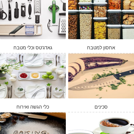
אחסון למטבח
גאדג'טס וכלי מטבח
סכינים
כלי הגשה ואירוח