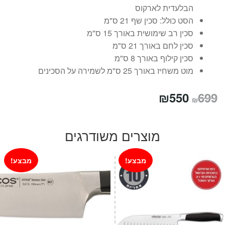
הבלעדית לארקוס
הסט כולל: סכין שף 21 ס"מ
סכין רב שימושית באורך 15 ס"מ
סכין לחם באורך 21 ס"מ
סכין קילוף באורך 8 ס"מ
מוט משחיז באורך 25 ס"מ לשמירה על הסכינים
המחיר
המחיר
₪
550
699
₪
המקורי
הנוכחי
היה:
הוא:
מוצרים משודרגים
₪550.
₪699.
מבצע!
מבצע!