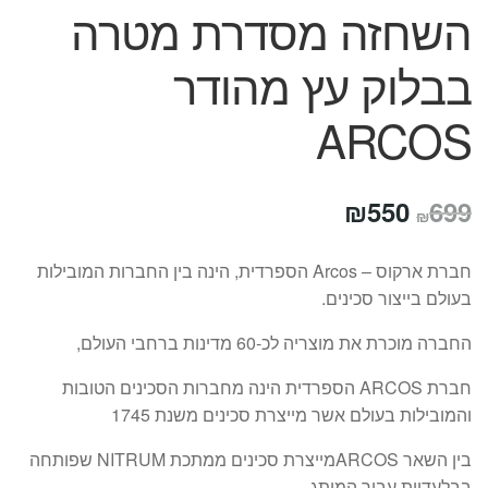
השחזה מסדרת מטרה
בבלוק עץ מהודר
ARCOS
המחיר
המחיר
₪
550
699
₪
המקורי
הנוכחי
חברת ארקוס – Arcos הספרדית, הינה בין החברות המובילות
היה:
הוא:
בעולם בייצור סכינים.
₪550.
₪699.
החברה מוכרת את מוצריה לכ-60 מדינות ברחבי העולם,
חברת
ARCOS
הספרדית הינה מחברות הסכינים הטובות
והמובילות בעולם אשר מייצרת סכינים משנת 1745
בין השאר
ARCOS
מייצרת
סכינים מ
מתכת
NITRUM
שפותחה
בבלעדיות עבור המותג.