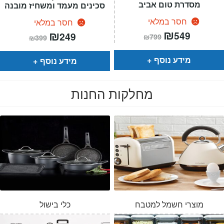
מסדרת טום אביב
סכינים מעמד ומשחיז מובנה
חסר במלאי
חסר במלאי
המחיר
₪
המחיר
המחיר
₪
המחיר
549
249
₪
799
₪
399
הנוכחי
המקורי
הנוכחי
המקורי
הוא:
היה:
הוא:
היה:
₪799.
₪549.
₪399.
₪249.
מידע נוסף
מידע נוסף
מחלקות החנות
מוצרי חשמל למטבח
כלי בישול