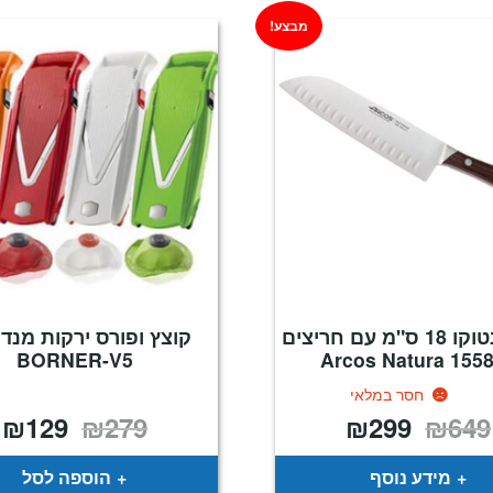
מבצע!
סכין סנטוקו 18 ס"מ עם חריצים
קוצץ ופורס ירקות מנדו
BORNER-V5
155810 Arcos
חסר במלאי
₪
129
₪
279
₪
299
₪
649
המחיר
המחיר
המחיר
ה
המקורי
הנוכחי
המקורי
ה
היה:
הוא:
היה:
ה
.
₪279.
₪299.
₪649.
מידע נוסף
הוספה לסל