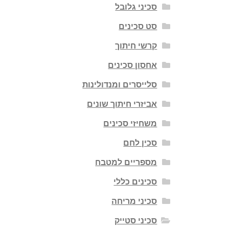
סכיני גלובל
סט סכינים
קרשי חיתוך
אחסון סכינים
סלייסרים ומנדולינות
אביזרי חיתוך שונים
משחיזי סכינים
סכין לחם
מספריים למטבח
סכינים כללי
סכיני מריחה
סכיני סטייק