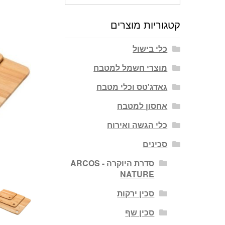
עבור:
קטגוריות מוצרים
כלי בישול
מוצרי חשמל למטבח
גאדג'טס וכלי מטבח
אחסון למטבח
כלי הגשה ואירוח
סכינים
סדרת היוקרה - ARCOS
NATURE
סכין ירקות
סכין שף