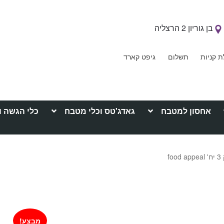
בן גוריון 2 הרצליה
ת קניות
תשלום
גיפט קארד
אחסון למטבח
גאדג'טס וכלי מטבח
כלי הגשה ו
f
מבצע!