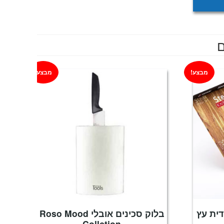
ם
מבצע!
מבצע!
דית עץ
בלוק סכינים אובלי Roso Mood
Collction