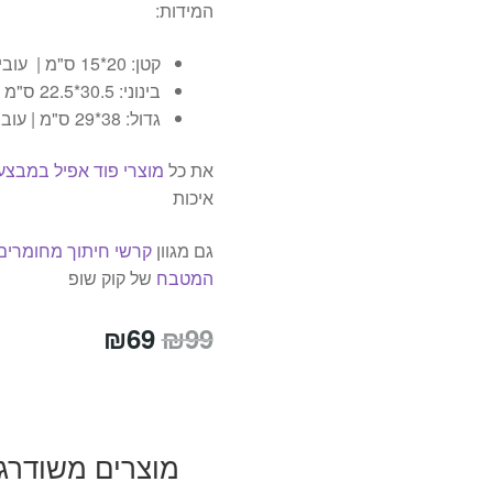
המידות:
קטן: 20*15 ס"מ | עובי 0.9 ס"מ
בינוני: 30.5*22.5 ס"מ | עובי 0.9 ס"מ
גדול: 38*29 ס"מ | עובי 0.9 ס"מ
את כל
מוצרי פוד אפיל במבצע
איכות
גם מגוון
קרשי חיתוך מחומרים 
המטבח
של קוק שופ
המחיר
המחיר
₪
69
₪
99
המקורי
הנוכחי
היה:
הוא:
₪69.
₪99.
מוצרים משודרג