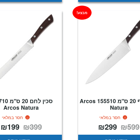
מבצע!
סכין שף 20 ס"מ 155510 Arcos
סכין לחם 0
Arcos Natura
Natura
חסר במלאי
חסר במלאי
₪
199
₪
399
₪
299
₪
599
המחיר
המחיר
המחיר
ה
המקורי
הנוכחי
המקורי
ה
היה:
הוא:
היה:
ה
.
₪399.
₪299.
₪599.