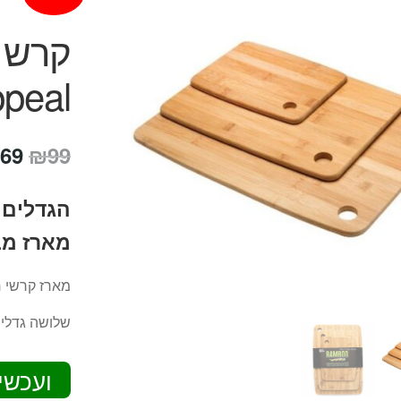
ppeal
המח
69
₪
99
המק
הגדלים 
היה
מארז מב
99.
מארז קרשי ח
שלושה גדלים
ועכשי