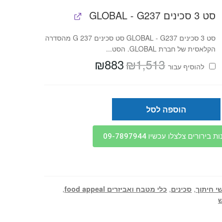
סט 3 סכינים GLOBAL - G237
סט 3 סכינים GLOBAL - G237 סט סכינים G 237 מהסדרה
הקלאסית של חברת GLOBAL. הסט...
₪
883
₪
1,513
המחיר
המחיר
להוסיף⁦⁩ עבור
המקורי
הנוכחי
היה:
הוא:
₪883.
₪1,513.
הוספה לסל
בירורים צלצלו עכשיו 09-7897944
י חיתוך
,
סכינים
,
כלי מטבח ואביזרים food appeal
,
ש