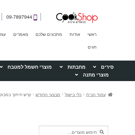
09-7897944
ראשי
אודות
מתכונים שלכם
מאמרים
עגל
חגים
סירים
מחבתות
מוצרי חשמל למטבח
מוצרי מתנה
עמוד הבית
כלי בישול
מבצעי החודש
קרש חיתוך במבוק 3 יח' ood appeal
חיפוש
חיפוש