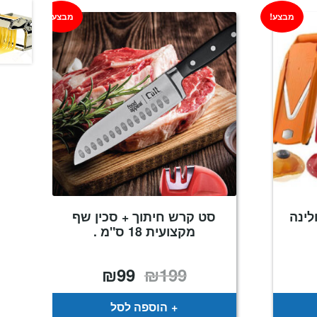
מבצע!
מבצע!
לינה
סט קרש חיתוך + סכין שף
מקצועית 18 ס"מ .
₪
99
₪
199
מחיר
המחיר
המחיר
נוכחי
המקורי
הנוכחי
וא:
היה:
הוא:
₪99.
₪199.
₪129
הוספה לסל