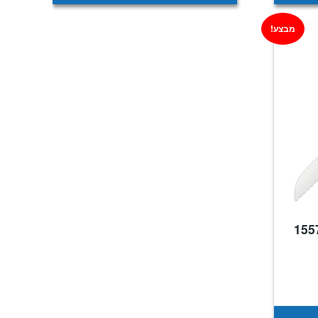
מבצע!
2 ס"מ 155710
מחיר
נוכחי
וא:
₪199