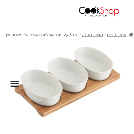
ראשי
חנות
עמוד הבית
מוצרי מתנה
סט 3 קעריות אובליות הגשה על משטח עץ
כלי בישול
סירים
מחבתות
כלי הגשה ואירוח
מוצרי חשמל למטבח
גאדג'טס וכלי מטבח
אחסון למטבח
סכינים
אפייה
קפה ותה
גיפט קארד
כלי בית