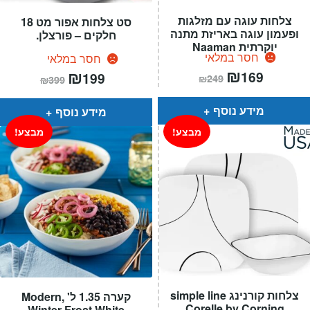
צלחות עוגה עם מזלגות
סט צלחות אפור מט 18
ופעמון עוגה באריזת מתנה
חלקים – פורצלן.
יוקרתית Naaman
חסר במלאי
חסר במלאי
המחיר
₪
המחיר
המחיר
₪
המחיר
169
199
₪
249
₪
399
הנוכחי
המקורי
הנוכחי
המקורי
הוא:
היה:
הוא:
היה:
₪249.
₪169.
₪399.
₪199.
מידע נוסף
מידע נוסף
מבצע!
מבצע!
צלחות קורנינג simple line
קערה 1.35 ל' ,Modern
Corelle by Corning
Winter Frost White