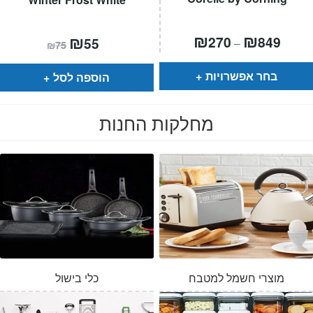
טווח
₪
₪
המחיר
₪
המחיר
270
849
55
–
₪
75
חירים:
הנוכחי
המקורי
הוא:
היה:
עד
₪75.
₪55.
בחר אפשרויות
הוספה לסל
מחלקות החנות
מוצרי חשמל למטבח
כלי בישול