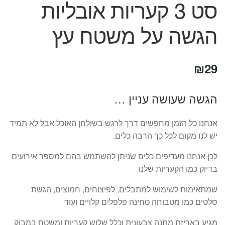
סט 3 קעריות אובליות
המותגים שלנו
חגים
הגשה על משטח עץ
מתנות לחנוכת בית
מתנות למטבח
מתכונים שלכם
₪
29
מאמרים
עגלת קניות
הגשה שעושה עניין …
תשלום
אנחנו כל הזמן מחפשים דרך לרגש בשולחן האוכל אבל לא תמיד
יש לנו מקום לכל כך הרבה כלים.
לכן אנחנו מעדיפים כלים שניתן להשתמש בהם למספר אירועים
בדיוק כמו הקעריות שלנו
שמתאימות לשימוש למתבלים, לפיצוחים, חמוצים, הגשת
סלטים כמו מטבוחה טחינה פלפלים קלויים ועוד
מגיע באריזת מתנה צבעונית וכלל שלוש קעריות ומשטח במבוק