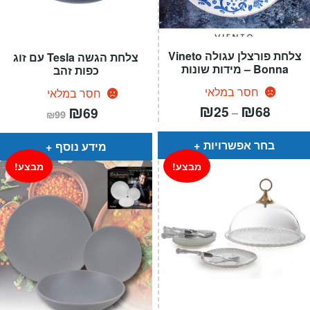
צלחת פורצלן עגולה Vineto
צלחת הגשה Tesla עם זוג
Bonna – מידות שונות
כפות זהב
חסר במלאי
חסר במלאי
טווח
₪
₪
המחיר
₪
המחיר
25
68
69
–
₪
99
מחירים:
הנוכחי
המקורי
הוא:
היה:
עד
₪99.
₪69.
בחר אפשרויות
מידע נוסף
מבצע!
מבצע!