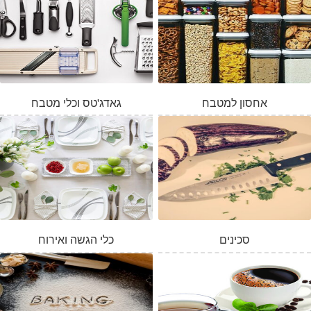
אחסון למטבח
גאדג'טס וכלי מטבח
סכינים
כלי הגשה ואירוח