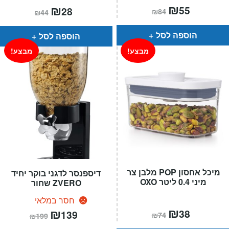
המחיר
₪
המחיר
המחיר
₪
המחיר
55
28
₪
84
₪
44
הנוכחי
המקורי
הנוכחי
המקורי
הוא:
היה:
הוא:
היה:
₪84.
₪55.
₪44.
₪28.
הוספה לסל
הוספה לסל
מבצע!
מבצע!
מיכל אחסון POP מלבן צר
דיספנסר לדגני בוקר יחיד
מיני 0.4 ליטר OXO
ZVERO שחור
חסר במלאי
המחיר
₪
המחיר
המחיר
₪
המחיר
38
139
₪
74
₪
199
הנוכחי
המקורי
הנוכחי
המקורי
הוא:
היה:
הוא:
היה: