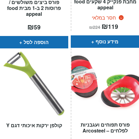
מחבת פנקייק 4 שקעים food
פורס ביצים משולשים /
appeal
פרוסות 2 ב-1 מבית food
appeal
חסר במלאי
המחיר
₪
המחיר
₪
119
59
₪
224
הנוכחי
המקורי
הוא:
היה:
₪224.
₪119.
מידע נוסף
הוספה לסל
פורס תפוחים ועגבניות
קולפן ירקות איכותי דגם Y
לפלחים – Arcosteel