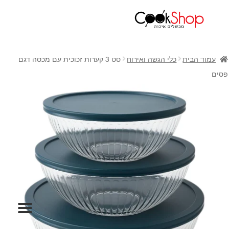
ראשי
חנות
עמוד הבית
כלי הגשה ואירוח
סט 3 קערות זכוכית עם מכסה דגם
כלי בישול
פסים
סירים
מחבתות
כלי הגשה ואירוח
מוצרי חשמל למטבח
גאדג'טס וכלי מטבח
אחסון למטבח
סכינים
אפייה
קפה ותה
גיפט קארד
כלי בית