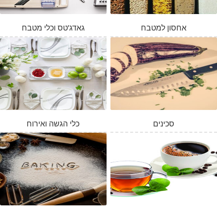
אחסון למטבח
גאדג'טס וכלי מטבח
סכינים
כלי הגשה ואירוח