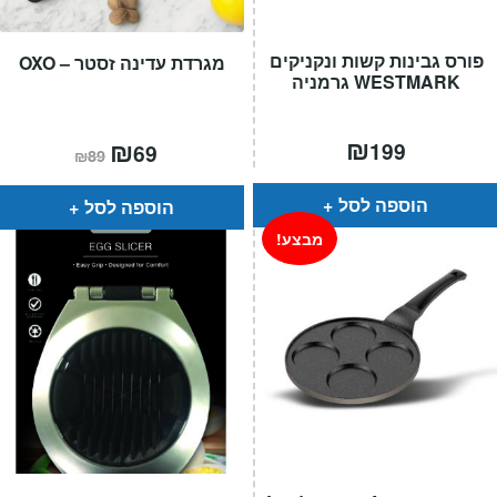
פורס גבינות קשות ונקניקים
מגרדת עדינה זסטר – OXO
WESTMARK גרמניה
₪
המחיר
₪
המחיר
199
69
₪
89
הנוכחי
המקורי
הוא:
היה:
₪89.
₪69.
הוספה לסל
הוספה לסל
מבצע!