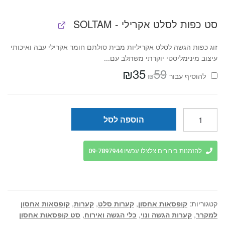
סט כפות לסלט אקרילי - SOLTAM
זוג כפות הגשה לסלט אקריליות מבית סולתם חומר אקרילי עבה ואיכותי
עיצוב מינימליסטי יוקרתי משתלב עם...
₪
35
59
המחיר
המחיר
₪
להוסיף⁦⁩ עבור
המקורי
הנוכחי
היה:
הוא:
₪35.
₪59.
כמות
הוספה לסל
של
סט
3
להזמנות בירורים צלצלו עכשיו 09-7897944
קערות
זכוכית
עם
מכסה
קטגוריות:
קופסאות אחסון
,
קערות סלט
,
קערות
,
קופסאות אחסון
דגם
למקרר
,
קערות הגשה ונוי
,
כלי הגשה ואירוח
,
סט קופסאות אחסון