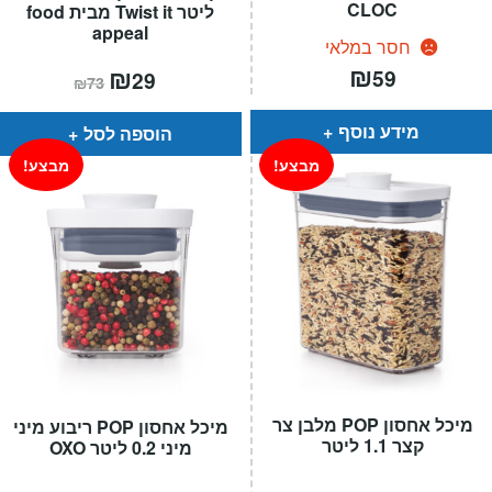
CLOC
ליטר Twist it מבית food
appeal
חסר במלאי
₪
המחיר
₪
המחיר
59
29
₪
73
הנוכחי
המקורי
הוא:
היה:
₪73.
₪29.
מידע נוסף
הוספה לסל
מבצע!
מבצע!
מיכל אחסון POP מלבן צר
מיכל אחסון POP ריבוע מיני
קצר 1.1 ליטר
מיני 0.2 ליטר OXO