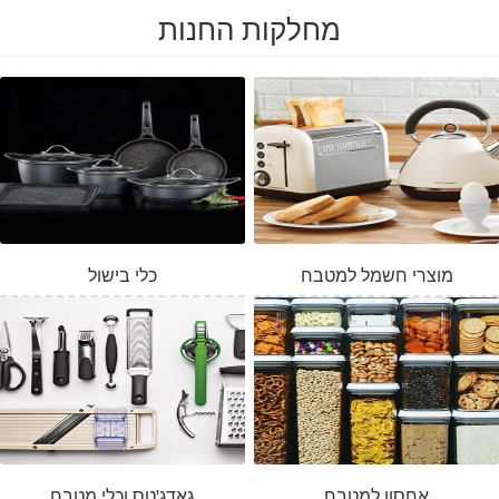
מחלקות החנות
מוצרי חשמל למטבח
כלי בישול
אחסון למטבח
גאדג'טס וכלי מטבח