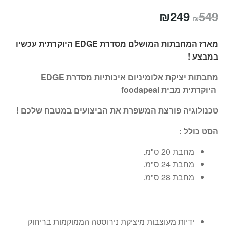
המחיר
המחיר
₪
249
549
₪
המקורי
הנוכחי
מארז המחבתות המושלם מסדרת EDGE היוקרתית עכשיו
היה:
הוא:
במבצע !
₪249.
₪549.
מחבתות יציקת אלומיניום איכותיות מסדרת
EDGE
היוקרתית מבית
foodapeal
טכנולוגיה פורצת המשפרת את הביצועים במטבח שלכם !
הסט כולל :
מחבת 20 ס"מ.
מחבת 24 ס"מ.
מחבת 28 ס"מ.
ידיות מעוצבות מיציקת נירוסטה הממוקמות בריחוק