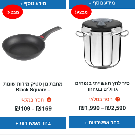
מידע נוסף
מידע נוסף
מבצע!
מבצע!
סיר לחץ תעשייתי בנפחים
מחבת נון סטיק מידות שונות
גדולים במיוחד
– Black Square
חסר במלאי
חסר במלאי
טווח
₪
₪
טווח
₪
₪
1,990
2,590
109
169
–
–
רים:
מחירים:
עד
עד
בחר אפשרויות
בחר אפשרויות