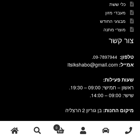
כלי ששת
מעבדי מזון
מבצעי החודש
מוצרי מתנה
צור קשר
טלפון:
.
09-7897944
אמייל:
itsikshabo@gmail.com
שעות פעילות:
ראשון – חמישי: 09:00 – 19:30.
שישי: 09:00 – 14:00.
מיקום החנות:
בן גוריון 2 הרצליה
0
cook shop 2021 © אתר זה נבנה ועוצב על-ידי
|
db-design.co.il
אחסון
ע"י VANGUS
אתרים
חיפוש