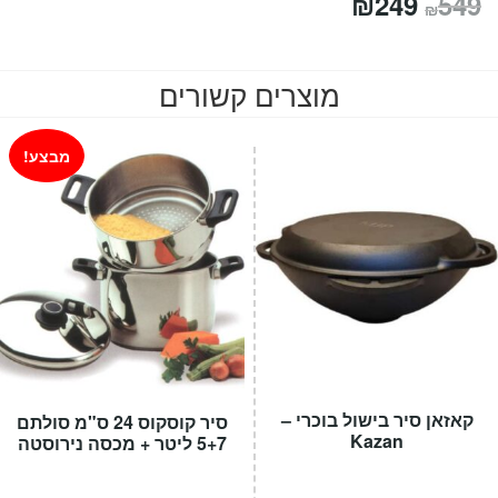
המחיר
המחיר
₪
249
549
₪
המקורי
הנוכחי
היה:
הוא:
מוצרים קשורים
₪249.
₪549.
מבצע!
קאזאן סיר בישול בוכרי –
סיר קוסקוס 24 ס"מ סולתם
Kazan
5+7 ליטר + מכסה נירוסטה