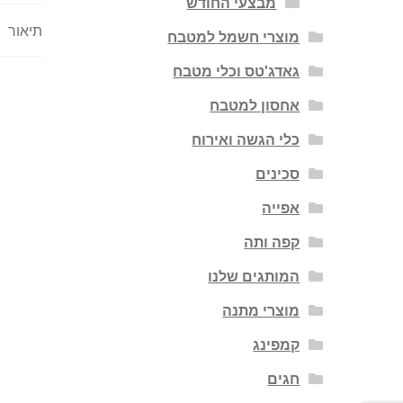
מבצעי החודש
תיאור
מוצרי חשמל למטבח
גאדג'טס וכלי מטבח
אחסון למטבח
כלי הגשה ואירוח
סכינים
אפייה
קפה ותה
המותגים שלנו
מוצרי מתנה
קמפינג
חגים