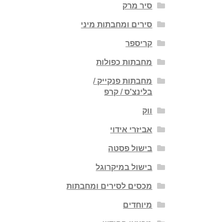
סיר מרק
סירים ומחבתות מיני
קריספר
מחבתות כפולות
מחבתות פנקייק /
בלינצ'ס / קרפ
ווק
אביזרי אידוי
בישול פסטה
בישול במיקרוגל
מכסים לסירים ומחבתות
מיוחדים