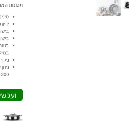
תכונות המו
סימני
ידיות
בישו
בישול
בטוח
במזל
ניקוי
200 מעלות
ועכשי