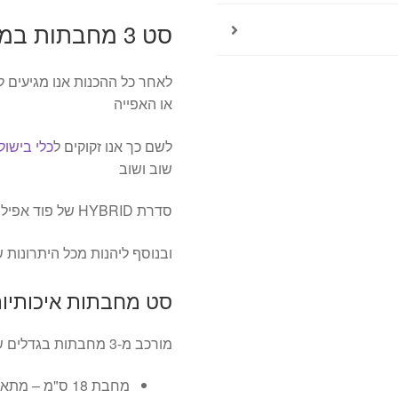
סט 3 מחבתות במבצע Hybrid food appeal
לאחר כל ההכנות אנו מגיעים ל
או האפייה
לשם כך אנו זקוקים ל
כלי בישול
שוב ושוב
סדרת HYBRID של פוד אפיל מאפשרת לנו בדיוק את זה
ובנוסף ליהנות מכל היתרונות ש
סט מחבתות איכותיות 
מורכב מ-3 מחבתות בגדלים שונים
מחבת 18 ס"מ –