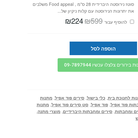
סוטז נירוסטה היברידית 28 ס"מ , Food appeal משלבים
את יתרונות הנירוסטה עם קלות ניקיון של...
₪
224
₪
599
המחיר
המחיר
להוסיף⁦⁩ עבור
המקורי
הנוכחי
היה:
הוא:
₪224.
₪599.
הוספה לסל
בירורים צלצלו עכשיו 09-7897944
ות לחנוכת בית
,
כלי בישול
,
סירים פוד אפיל
,
מתנות
ות פוד אפיל
,
פוד אפיל
,
סט סירים פוד אפיל
,
מתנות
ם ומחבתות
,
סירים ומחבתות היברידיים
,
מוצרי מתנה
,
ש