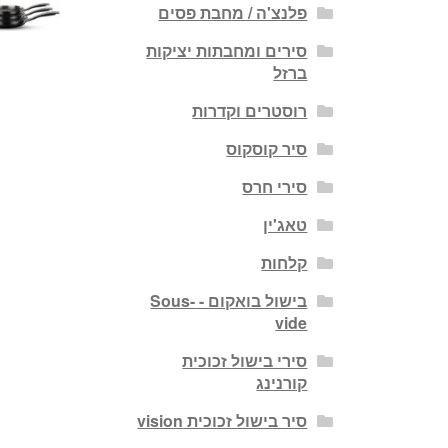
פלנצ'ה / מחבת פסים
סירים ומחבתות יציקות
ברזל
רוסטרים וקדרות
סיר קוסקוס
סירי חרס
טאג'ין
קלחות
בישול בואקום - Sous-
vide
סירי בישול זכוכית
קורנינג
סיר בישול זכוכית vision