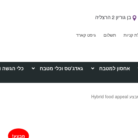
בן גוריון 2 הרצליה
ת קניות
תשלום
גיפט קארד
אחסון למטבח
גאדג'טס וכלי מטבח
כלי הגשה ו
מבצע!