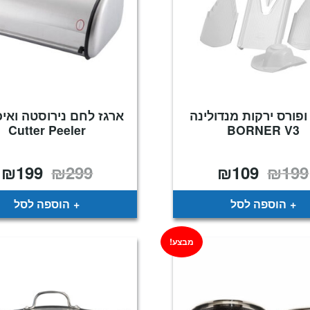
ופורס ירקות מנדולינה
ארגז לחם נירוסטה ואיכ
Cutter Peeler
BORNER V3
₪
199
₪
299
₪
109
₪
199
המחיר
המחיר
המחיר
ה
המקורי
הנוכחי
המקורי
ה
היה:
הוא:
היה:
ה
.
₪299.
₪109.
₪199.
הוספה לסל
הוספה לסל
מבצע!