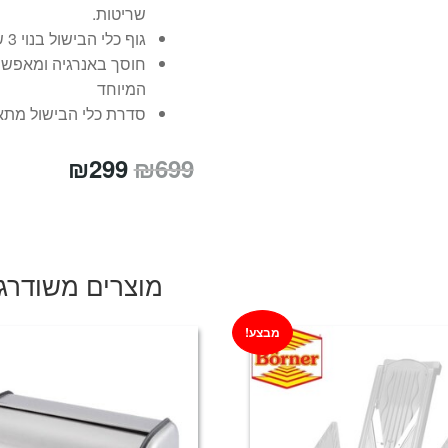
שריטות.
גוף כלי הבישול בנוי 3 שכבות ומפיץ חום במהירות ובאופן שווה
חוסך באנרגיה ומאפשר
המיוחד
סדרת כלי הבישול מתאימ
המחיר
המחיר
₪
299
₪
699
המקורי
הנוכחי
היה:
הוא:
₪299.
₪699.
מוצרים משודרג
מבצע!