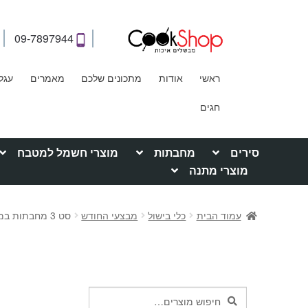
09-7897944
ראשי
אודות
מתכונים שלכם
מאמרים
עגל
חגים
סירים
מחבתות
מוצרי חשמל למטבח
מוצרי מתנה
עמוד הבית
כלי בישול
מבצעי החודש
סט 3 מחבתות במבצע Hybrid food appeal
חיפוש
חיפוש