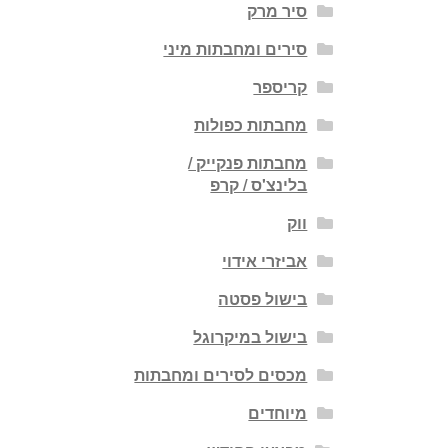
סיר מרק
סירים ומחבתות מיני
קריספר
מחבתות כפולות
מחבתות פנקייק /
בלינצ'ס / קרפ
ווק
אביזרי אידוי
בישול פסטה
בישול במיקרוגל
מכסים לסירים ומחבתות
מיוחדים