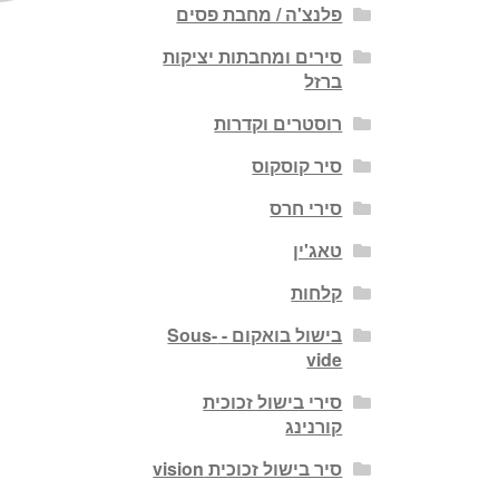
פלנצ'ה / מחבת פסים
סירים ומחבתות יציקות
ברזל
רוסטרים וקדרות
סיר קוסקוס
סירי חרס
טאג'ין
קלחות
בישול בואקום - Sous-
vide
סירי בישול זכוכית
קורנינג
סיר בישול זכוכית vision