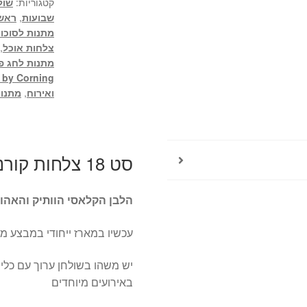
קטגוריות:
שול
שבועות
,
ראש
מתנות לסוכו
צלחות אוכל
,
מתנות לחג פ
e by Corning
ואירוח
,
מתנות
סט 18 צלחות קורנינג לבן – Winter frost White
הלבן הקלאסי הוותיק והאהו
עכשיו במארז ייחודי במבצע מ
יש משהו בשולחן ערוך עם כלי
באירועים מיוחדים