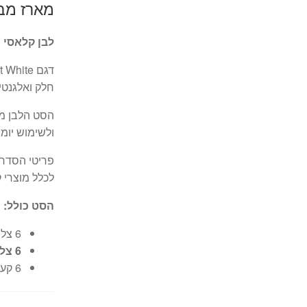
מארז מב
לבן קלאסי ר
חלק ואלגנטי 
הסט הלבן מ
ולשימוש יומיו
לכלל מוצרי ק
הסט כולל:
6 צלחות מנה עיקרית 26 ס"מ
6 צלחות עוגה 17 ס"מ
6 קערות מרק 532 מ"ל