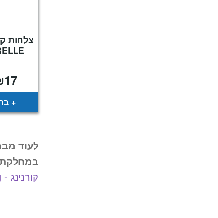
RELLE
₪
17
בחר
לעוד מבח
במחלקת ה
קורנינג - Corelle by Corning