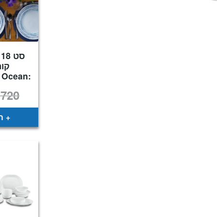
ס
קור
 Ocean
₪
720
ה