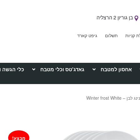
בן גוריון 2 הרצליה
ת קניות
תשלום
גיפט קארד
אחסון למטבח
גאדג'טס וכלי מטבח
כלי הגשה ו
מבצע!