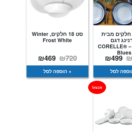
ט 18 חלקים מבית
סט 18 חלקים, Winter
נינג דגם
Frost White
:CORELLE® –
Blues
₪
469
₪
720
₪
499
המחיר
המחיר
המחיר
המחיר
המקורי
הנוכחי
המקורי
הנוכחי
היה:
הוא:
היה:
הוא:
₪469.
₪720.
₪499.
₪720.
וספה לסל
הוספה לסל
מבצע!