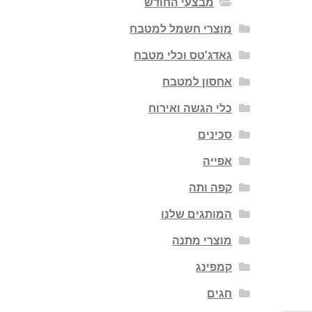
מבצעי החודש
מוצרי חשמל למטבח
גאדג'טס וכלי מטבח
אחסון למטבח
כלי הגשה ואירוח
סכינים
אפייה
קפה ותה
המותגים שלנו
מוצרי מתנה
קמפינג
חגים