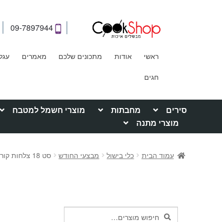
09-7897944
ראשי
אודות
מתכונים שלכם
מאמרים
עגל
חגים
סירים
מחבתות
מוצרי חשמל למטבח
מוצרי מתנה
עמוד הבית
כלי בישול
מבצעי החודש
סט 18 צלחות קורנינג לבן – Winter frost White
חיפוש
חיפוש