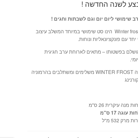
צע לשנה החדשה !
ב שימושי ליום יום וגם לשבתות וחגים !
דגם Winter frost White הינו סט שימושי במיוחד המשלב עיצוב
יחד עם פונקציונאליות ונוחות.
ושלם בפשטותו – מתאים לארוחת ערב חגיגית
מי.
פריטי הסדרה WINTER FROST משלימים ומשתלבים בהרמוניה
ורנינג