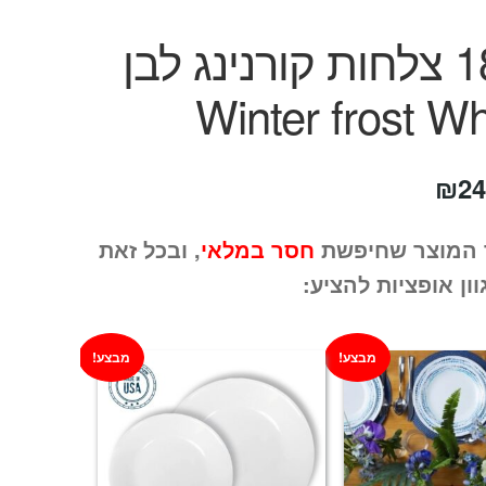
סט 18 צלחות קורנינג לבן
חיר
המחיר
₪
24
קורי
הנוכחי
 המוצר שחיפשת
חסר במלאי
, ובכל זאת
ה:
הוא:
וון אופציות להציע:
₪249.
₪46
מבצע!
מבצע!