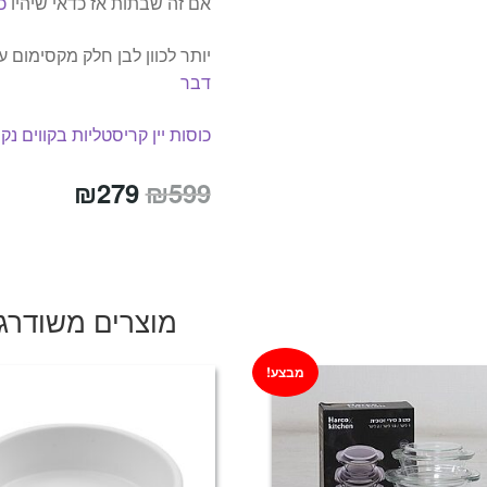
אם זה שבתות אז כדאי שיהיו
כ
יותר לכוון לבן חלק מקסימום 
דבר
כוסות יין קריסטליות בקווים נקי
המחיר
המחיר
₪
279
₪
599
המקורי
הנוכחי
היה:
הוא:
₪279.
₪599.
מוצרים משודרג
מבצע!