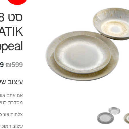
ppeal
המ
9
₪
599
המ
עיצוב של
הי
9.
אם אתם אוהב
מסדרת בטיק – K
צלחות פורצל
עיצוב המזכי