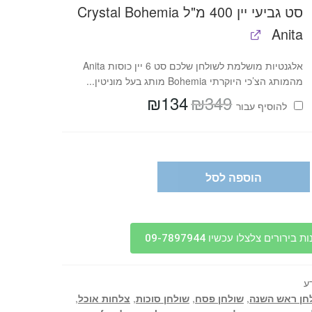
סט גביעי יין 400 מ"ל Crystal Bohemia
Anita
אלגנטיות מושלמת לשולחן שלכם סט 6 יין כוסות Anita
מהמותג הצ’כי היוקרתי Bohemia מותג בעל מוניטין...
₪
134
₪
349
המחיר
המחיר
להוסיף⁦⁩ עבור
המקורי
הנוכחי
היה:
הוא:
₪134.
₪349.
הוספה לסל
בירורים צלצלו עכשיו 09-7897944
ע
חן ראש השנה
,
שולחן פסח
,
שולחן סוכות
,
צלחות אוכל
,