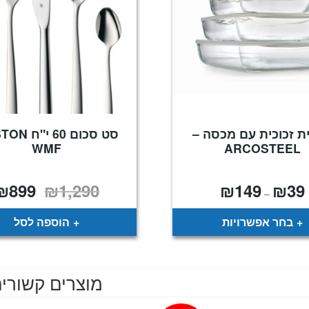
ת זכוכית עם מכסה –
סט סכום 60 י
WMF
ARCOSTEEL
₪
899
₪
1,290
₪
149
₪
39
טווח
המחיר
–
מחירים:
המקורי
היה:
עד
₪1,290.
בחר אפשרויות
הוספה לסל
מוצרים קשורי