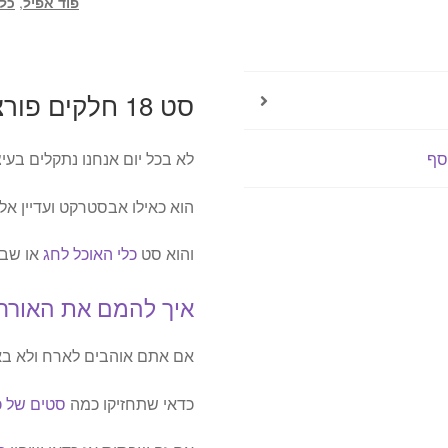
פוד אפיל
,
כלי
appeal
סט 18 חלקים פורצלן BATIK מבית Food appeal
לא בכל יום אנחנו נתקלים בעי
סף
הוא כאילו אבסטרקט ועדיין אלג
והוא סט
כלי האוכל לחג
או שב
איך להמם את האורח
אם אתם אוהבים לארח ולא ב
כדאי שתחזיקו כמה
סטים של כ