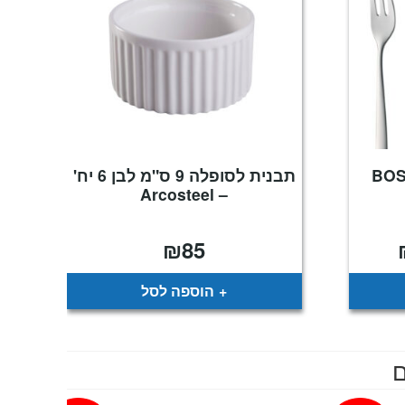
"ח BOSTON
תבנית לסופלה 9 ס"מ לבן 6 יח'
– Arcosteel
₪
85
המחיר
הנוכחי
הוא:
₪899.
הוספה לסל
ם