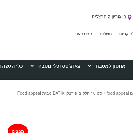
בן גוריון 2 הרצליה
ת קניות
תשלום
גיפט קארד
אחסון למטבח
גאדג'טס וכלי מטבח
כלי הגשה ו
foo
סט 18 חלקים פורצלן BATIK מבית Food appeal
מבצע!