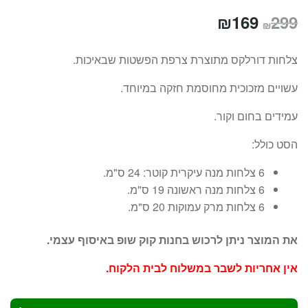
המחיר
המחיר
₪
169
299
₪
המקורי
הנוכחי
צלחות דורלקס מתוצרת צרפת הפשטות שבאיכות.
היה:
הוא:
עשויים מזכוכית מחוסמת חזקה במיוחד.
₪169.
₪299.
עמידים בחום וקור.
הסט כולל:
6 צלחות מנה עיקרית קוטר: 24 ס"מ.
6 צלחות מנה ראשונה 19 ס"מ.
6 צלחות מרק עמוקות 20 ס"מ.
את המוצר ניתן לרכוש בחנות קוק שופ באיסוף עצמי.
אין אחריות לשבר במשלוח לבית הלקוח.