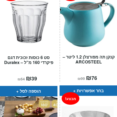
קנקן תה מפורצלן 1.2 ליטר –
סט 6 כוסות זכוכית דגם
ARCOSTEEL
פיקרדי 160 מ"ל – Duralex
המחיר
₪
המחיר
המחיר
₪
המחיר
76
39
₪
99
₪
54
הנוכחי
המקורי
הנוכחי
המקורי
הוא:
היה:
הוא:
היה:
₪99.
₪76.
₪54.
₪39.
בחר אפשרויות
הוספה לסל
מבצע!