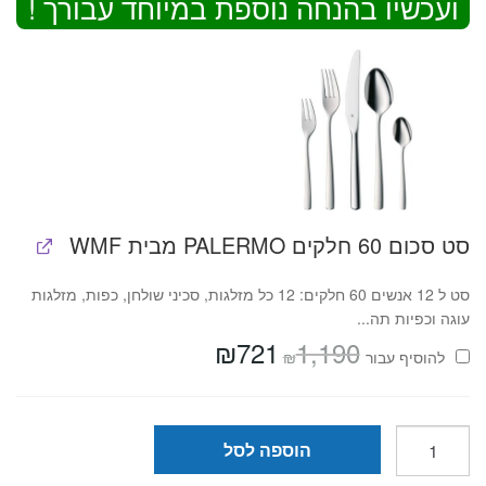
ועכשיו בהנחה נוספת במיוחד עבורך !
סט סכום 60 חלקים PALERMO מבית WMF
סט ל 12 אנשים 60 חלקים: 12 כל מזלגות, סכיני שולחן, כפות, מזלגות
עוגה וכפיות תה...
₪
721
1,190
המחיר
המחיר
₪
להוסיף⁦⁩ עבור
המקורי
הנוכחי
היה:
הוא:
₪721.
₪1,190.
כמות
הוספה לסל
של