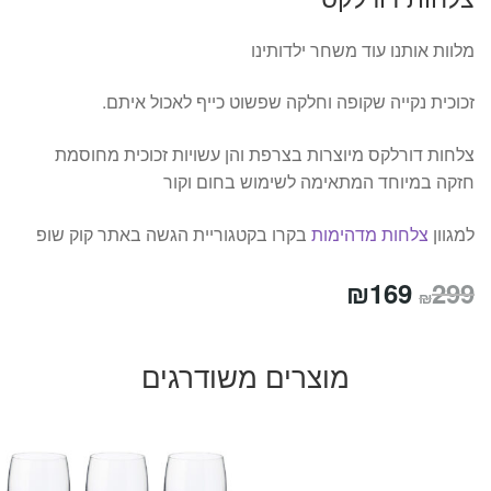
מלוות אותנו עוד משחר ילדותינו
זכוכית נקייה שקופה וחלקה שפשוט כייף לאכול איתם.
צלחות דורלקס מיוצרות בצרפת והן עשויות זכוכית מחוסמת
חזקה במיוחד המתאימה לשימוש בחום וקור
למגוון
צלחות מדהימות
בקרו בקטגוריית הגשה באתר קוק שופ
המחיר
המחיר
₪
169
299
₪
המקורי
הנוכחי
היה:
הוא:
מוצרים משודרגים
₪169.
₪299.