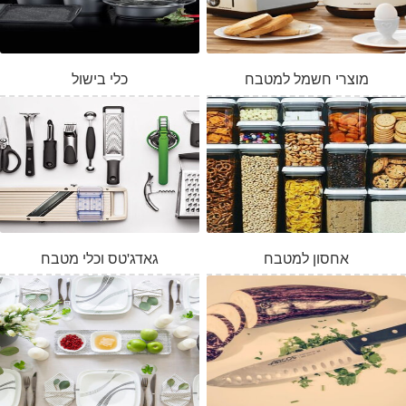
מוצרי חשמל למטבח
כלי בישול
אחסון למטבח
גאדג'טס וכלי מטבח