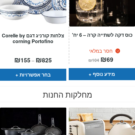
כוס דקה לשתייה קרה – 6 יח'
צלחות קורניג דגם Corelle by
corning Portofino
חסר במלאי
המחיר
₪
המחיר
טווח
₪
₪
69
155
825
–
₪
104
הנוכחי
המקורי
מחירים:
הוא:
היה:
₪104.
₪69.
עד
מידע נוסף
בחר אפשרויות
מחלקות החנות