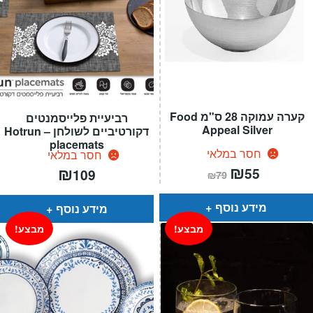
קערה עמוקה 28 ס"מ Food
רביעיית פלייסמנטים
Appeal Silver
דקורטיביים לשולחן – Hotrun
placemats
חסר במלאי
חסר במלאי
המחיר
₪
המחיר
₪
55
109
₪
79
הנוכחי
המקורי
הוא:
היה:
₪79.
₪55.
מידע נוסף
מידע נוסף
מבצע!
מבצע!