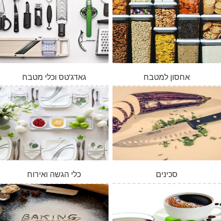
אחסון למטבח
גאדג'טס וכלי מטבח
סכינים
כלי הגשה ואירוח