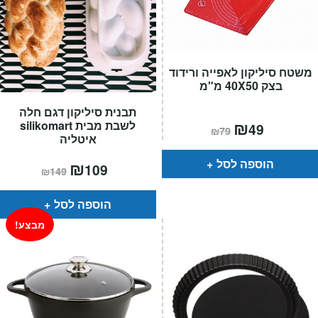
משטח סיליקון לאפייה ורידוד
בצק 40X50 מ"מ
תבנית סיליקון דגם חלה
המחיר
₪
המחיר
לשבת מבית silikomart
49
₪
79
הנוכחי
המקורי
איטליה
הוא:
היה:
₪79.
₪49.
הוספה לסל
המחיר
₪
המחיר
109
₪
149
הנוכחי
המקורי
הוא:
היה:
₪149.
₪109.
הוספה לסל
מבצע!