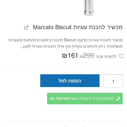
מכשיר להכנת עוגיות Marcato Biscuit
מכשיר להכנת עוגיות מרקטו Biscuit להכנת ביסקוויטים/מאפים/עוגיות
מושלמות. ניתן להתאים בקלות את גדלי העוגיות מגדול לקטן...
₪
161
299
המחיר
המחיר
₪
להוסיף⁦⁩ עבור
המקורי
הנוכחי
היה:
הוא:
₪161.
₪299.
כמות
הוספה לסל
של
סט
תבניות
להזמנות בירורים צלצלו עכשיו 09-7897944
אפייה
מושלם
-