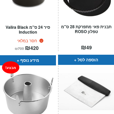
תבנית פאי מתפרקת 28 ס"מ
סיר 24 ס"מ Valira Black
טפלון ROSO
Induction
חסר במלאי
₪
המחיר
₪
המחיר
49
420
₪
709
הנוכחי
המקורי
הוא:
היה:
₪709.
₪420.
הוספה לסל
מידע נוסף
מבצע!