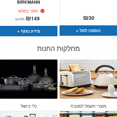
BIRKMANN
חסר במלאי
₪
המחיר
₪
המחיר
30
149
₪
199
הנוכחי
המקורי
הוא:
היה:
₪199.
₪149.
הוספה לסל
מידע נוסף
מחלקות החנות
מוצרי חשמל למטבח
כלי בישול