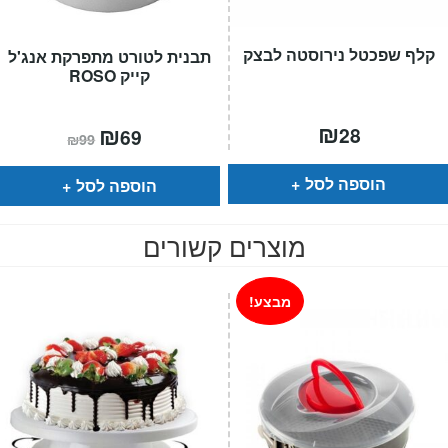
קלף שפכטל נירוסטה לבצק
תבנית לטורט מתפרקת אנג'ל
קייק ROSO
₪
המחיר
₪
המחיר
28
69
₪
99
הנוכחי
המקורי
הוא:
היה:
₪99.
₪69.
הוספה לסל
הוספה לסל
מוצרים קשורים
מבצע!