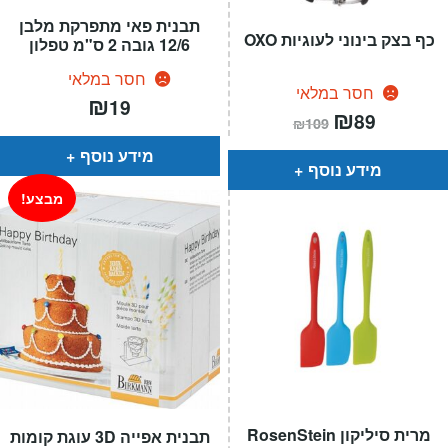
תבנית פאי מתפרקת מלבן
כף בצק בינוני לעוגיות OXO
12/6 גובה 2 ס"מ טפלון
חסר במלאי
חסר במלאי
₪
19
המחיר
₪
המחיר
89
₪
109
הנוכחי
המקורי
הוא:
היה:
מידע נוסף
₪109.
₪89.
מידע נוסף
מבצע!
מרית סיליקון RosenStein
תבנית אפייה 3D עוגת קומות