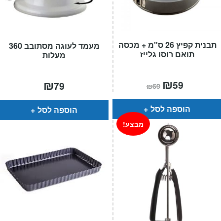
תבנית קפיץ 26 ס"מ + מכסה
מעמד לעוגה מסתובב 360
תואם רוסו גלייז
מעלות
המחיר
₪
המחיר
₪
59
79
₪
69
הנוכחי
המקורי
הוא:
היה:
₪69.
₪59.
הוספה לסל
הוספה לסל
מבצע!