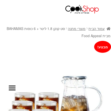
ראשי
חנות
עמוד הבית
מוצרי מתנה
סט קנקן 1.8 ליטר + 6 כוסות BAHAMAS
כלי בישול
מבית Food Appeal
סירים
מבצע!
מחבתות
כלי הגשה ואירוח
מוצרי חשמל למטבח
גאדג'טס וכלי מטבח
אחסון למטבח
סכינים
אפייה
קפה ותה
גיפט קארד
כלי בית