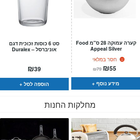
קערה עמוקה 28 ס"מ Food
סט 6 כוסות זכוכית דגם
Appeal Silver
אוניברסל – Duralex
חסר במלאי
המחיר
₪
המחיר
₪
55
39
₪
79
הנוכחי
המקורי
הוא:
היה:
₪79.
₪55.
מידע נוסף
הוספה לסל
מחלקות החנות