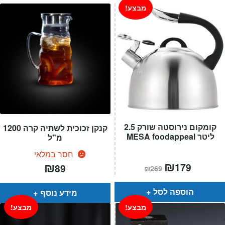
מבצע!
קומקום נירוסטה שורק 2.5
קנקן זכוכית לשתיה קרה 1200
ליטר MESA foodappeal
מ"ל
חסר במלאי
המחיר
₪
המחיר
₪
179
89
₪
269
הנוכחי
המקורי
הוא:
היה:
₪269.
₪179.
הוספה לסל
מידע נוסף
מבצע!
מבצע!