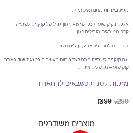
מגיע באריזת מתנה איכותית .
אצלנו בקוק שופ תוכלו למצוא מגוון גדול של
קנקנים לשתייה
קרה
ממותגים מובילים כגון:
בודום, סולתם, פודאפיל, קוצ'ינה ועוד
וגם
קנקנים לשתייה חמה
לצד
כוסות מעוצבים
כל זאת ועוד באתר
קוק שופ – מבשלים איכות.
מתנות קטנות כשבאים להתארח
המחיר
המחיר
₪
99
299
₪
המקורי
הנוכחי
היה:
הוא:
מוצרים משודרגים
₪99.
₪299.