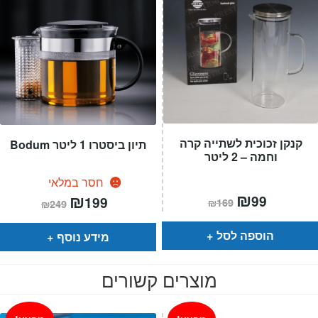
קנקן זכוכית לשתייה קרה
תיון ביסטרו 1 ליטר Bodum
וחמה – 2 ליטר
חסר במלאי
המחיר
₪
המחיר
המחיר
₪
המחיר
99
199
₪
169
₪
249
הנוכחי
המקורי
הנוכחי
המקורי
הוא:
היה:
הוא:
היה:
₪169.
₪99.
₪249.
₪199.
הוספה לסל
מידע נוסף
מוצרים קשורים