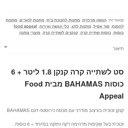
ליטר
+
6
קטגוריות:
הגשה מרכזית
,
מתנות לחנוכת בית
,
מתנות להורים
,
מתנות
כוסות
לחמות
,
פוד אפיל
,
מתנות לחג
,
כלי הגשה ואירוח
,
food appeal
כוסות
,
כוסות שתייה קרה
,
קנקנים לשתייה קרה
,
מוצרי מתנה
BAHAMAS
מבית
Food
תיאור
Appeal
סט לשתייה קרה קנקן 1.8 ליטר + 6
כוסות BAHAMAS מבית Food
Appeal
קנקן זכוכית בעיצוב מודרני עם מכסה נירוסטה דגם BAHAMAS
זכוכית בעל שקיפות מדהימה דקה וחזקה במיוחד + 6 כוסות .