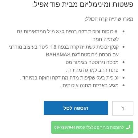
פשטות ומינימליזם מבית פוד אפיל.
היה:
הוא:
₪99.
₪299.
מארז שתייה קרה הכולל:
6 כוסות זכוכית דקה בנפח 370 מ"ל המתאימות גם
לשתייה חמה
קנקן זכוכית לשתייה קרה בנפח 1.8 ליטר בעיצוב מודרני
עם מכסה נירוסטה דגם BAHAMAS
מכסה נירוסטה בגימור מט
פתח רחב למזיגה מהירה .
זכוכית בעל שקיפות מדהימה דקה וחזקה במיוחד .
מגיע באריזת מתנה איכותית .
כמות
הוספה לסל
של
סט
קנקן
להזמנות בירורים צלצלו עכשיו 09-7897944
1.8