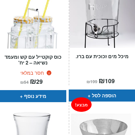
מיכל מים זכוכית עם ברז.
כוס קוקטייל עם קש ומעמד
נשיאה – 2 יח'
חסר במלאי
המחיר
₪
המחיר
המחיר
₪
המחיר
109
29
₪
199
₪
54
הנוכחי
המקורי
הנוכחי
המקורי
הוא:
היה:
הוא:
היה:
₪199.
₪109.
₪54.
₪29.
הוספה לסל
מידע נוסף
מבצע!