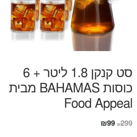
המותגים שלנו
חגים
מתנות לחנוכת בית
מתנות למטבח
מתכונים שלכם
מאמרים
עגלת קניות
תשלום
סט קנקן 1.8 ליטר + 6
כוסות BAHAMAS מבית
Food Appeal
המחיר
המחיר
₪
99
299
₪
המקורי
הנוכחי