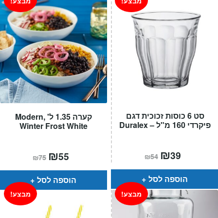
מבצע!
מבצע!
סט 6 כוסות זכוכית דגם
קערה 1.35 ל' ,Modern
פיקרדי 160 מ"ל – Duralex
Winter Frost White
המחיר
₪
המחיר
המחיר
₪
המחיר
39
55
₪
54
₪
75
הנוכחי
המקורי
הנוכחי
המקורי
הוא:
היה:
הוא:
היה:
₪54.
₪39.
₪75.
₪55.
הוספה לסל
הוספה לסל
מבצע!
מבצע!