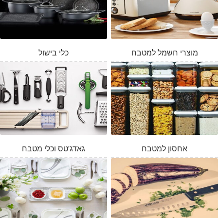
מוצרי חשמל למטבח
כלי בישול
אחסון למטבח
גאדג'טס וכלי מטבח