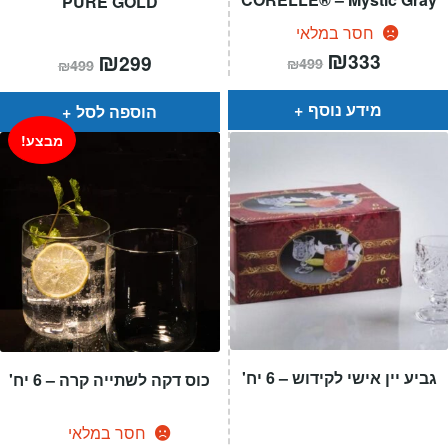
PURE GOLD
חסר במלאי
המחיר
₪
המחיר
המחיר
₪
המחיר
333
299
₪
499
₪
499
הנוכחי
המקורי
הנוכחי
המקורי
הוא:
היה:
הוא:
היה:
₪499.
₪333.
₪499.
₪299.
מידע נוסף
הוספה לסל
מבצע!
גביע יין אישי לקידוש – 6 יח'
כוס דקה לשתייה קרה – 6 יח'
חסר במלאי