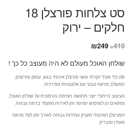
סט צלחות פורצלן 18
חלקים – ירוק
המחיר
המחיר
₪
249
419
₪
המקורי
הנוכחי
שולחן האוכל מעולם לא היה מעוצב כל כך !
היה:
הוא:
₪249.
₪419.
סט כלי אוכל יוקרתי עשוי פורצלן איכותי בגוון עמוק ומרשים,
המשלב מראה טבעי עם אלגנטיות מודרנית.
העיצוב הייחודי יוצר תחושה חמימה והרמונית על שולחן האוכל,
ומתאים הן לשימוש יומיומי והן לאירוח מוקפד ברמה גבוהה.
הפורצלן האיכותי מעניק עמידות גבוהה לאורך זמן לצד מראה
מעודן ומבריק