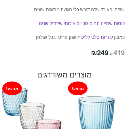
שולחן האוכל שלנו דורש כלי הגשה מסוגים שונים
כוסות שתייה נוחים
סכו"ם איכותי שיחזיק שנים
כמובן
קערות סלט קלילות
שהן פריט בכל שולחן
המחיר
המחיר
₪
249
419
₪
המקורי
הנוכחי
היה:
הוא:
מוצרים משודרגים
₪249.
₪419.
מבצע!
מבצע!