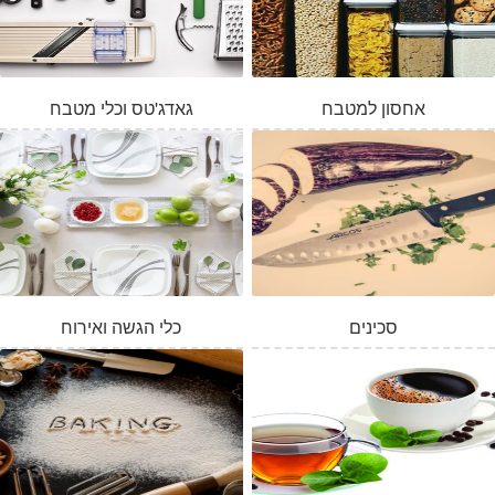
אחסון למטבח
גאדג'טס וכלי מטבח
סכינים
כלי הגשה ואירוח