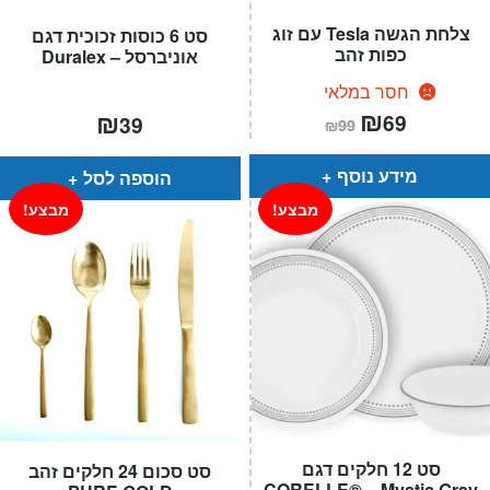
צלחת הגשה Tesla עם זוג
סט 6 כוסות זכוכית דגם
כפות זהב
אוניברסל – Duralex
חסר במלאי
המחיר
₪
המחיר
₪
69
39
₪
99
הנוכחי
המקורי
הוא:
היה:
₪99.
₪69.
מידע נוסף
הוספה לסל
מבצע!
מבצע!
סט 12 חלקים דגם
סט סכום 24 חלקים זהב
CORELLE® – Mystic Gray