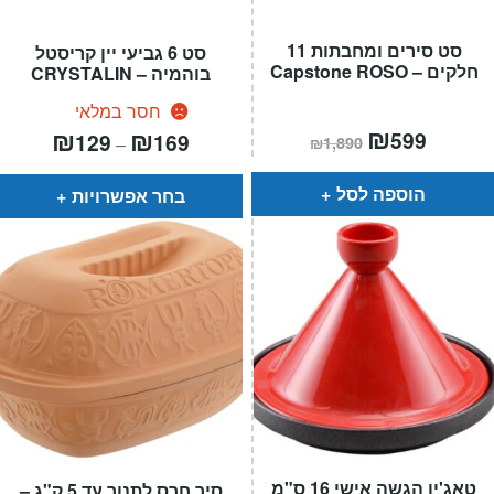
סט סירים ומחבתות 11
סט 6 גביעי יין קריסטל
חלקים – Capstone ROSO
בוהמיה – CRYSTALIN
חסר במלאי
המחיר
₪
המחיר
טווח
₪
₪
599
129
169
–
₪
1,890
הנוכחי
המקורי
מחירים:
הוא:
היה:
₪1,890.
₪599.
עד
הוספה לסל
בחר אפשרויות
טאג'ין הגשה אישי 16 ס"מ
סיר חרס לתנור עד 5 ק"ג –