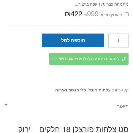
מתמחה כבר 170 שנה בייצור...
₪
422
999
המחיר
המחיר
₪
להוסיף⁦⁩ עבור
המקורי
הנוכחי
היה:
הוא:
₪422.
₪999.
כמות
הוספה לסל
של
סט
צלחות
להזמנות בירורים צלצלו עכשיו 09-7897944
פורצלן
18
חלקים
-
קטגוריות:
צלחות אוכל
,
כלי הגשה ואירוח
ירוק
תיאור
סט צלחות פורצלן 18 חלקים – ירוק