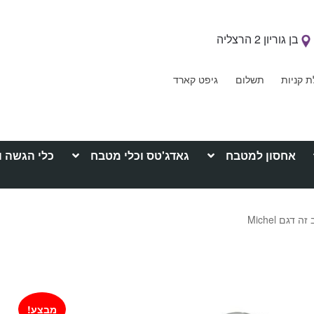
בן גוריון 2 הרצליה
ת קניות
תשלום
גיפט קארד
אחסון למטבח
גאדג'טס וכלי מטבח
כלי הגשה ו
גם Michel
מבצע!