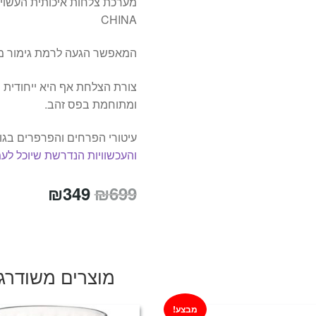
CHINA
המאפשר הגעה לרמת גימור מ
צורת הצלחת אף היא ייחודית ו
ומתוחמת בפס זהב.
עיטורי הפרחים והפרפרים בגוונ
והעכשוויות הנדרשת שיוכל לע
המחיר
המחיר
₪
349
₪
699
המקורי
הנוכחי
היה:
הוא:
₪349.
₪699.
מוצרים משודרג
מבצע!