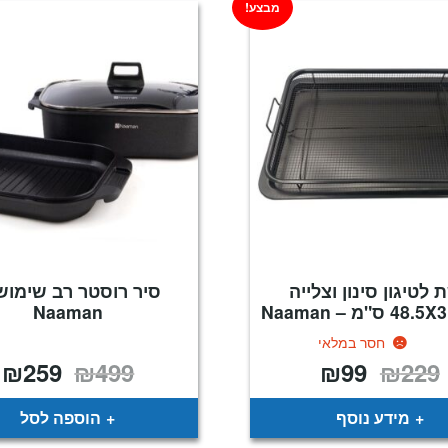
מבצע!
 לטיגון סינון וצלייה
סיר רוסטר רב שימושי
Naaman
חסר במלאי
₪
259
₪
499
₪
99
₪
229
המחיר
המחיר
המחיר
ה
המקורי
הנוכחי
המקורי
ה
היה:
הוא:
היה:
ה
.
₪499.
₪99.
₪229.
מידע נוסף
הוספה לסל