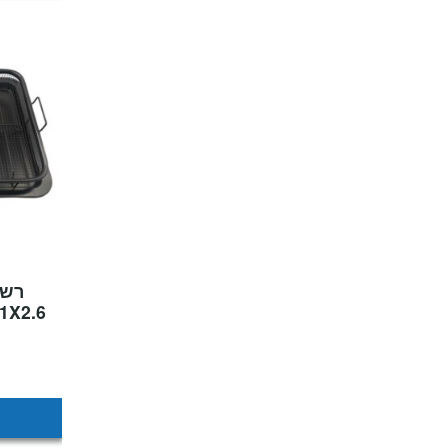
רשת
48.5X31X2.6 ס"מ – Naaman