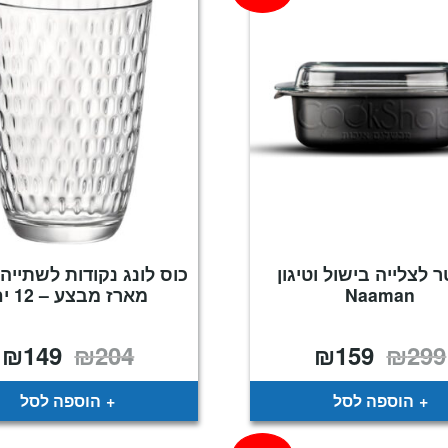
 לצלייה בישול וטיגון
כוס לונג נקודות לשתייה
Naaman
מארז מבצע – 12 יח'
₪
149
₪
204
₪
159
₪
299
המחיר
המחיר
המחיר
ה
המקורי
הנוכחי
המקורי
ה
היה:
הוא:
היה:
ה
.
₪204.
₪159.
₪299.
הוספה לסל
הוספה לסל