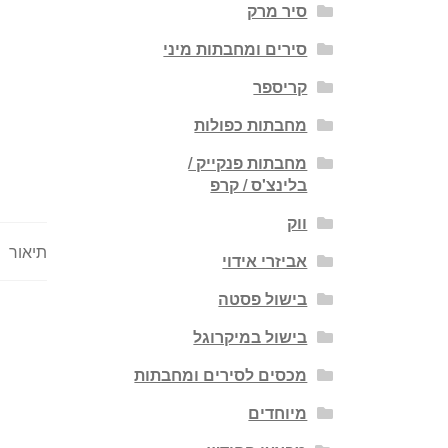
סיר מרק
סירים ומחבתות מיני
קריספר
מחבתות כפולות
מחבתות פנקייק /
בלינצ'ס / קרפ
ווק
תיאור
אביזרי אידוי
בישול פסטה
בישול במיקרוגל
מכסים לסירים ומחבתות
מיוחדים