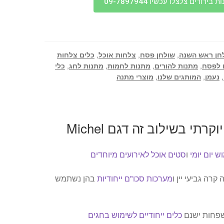
בירורים צלצלו עכשיו 09-7897944
חן ראש השנה
,
שולחן פסח
,
צלחות אוכל
,
כלים צלחות
 לפסח
,
מתנות להורים
,
מתנות לחמות
,
מתנות לחג
,
כלי
,
נעמן
,
המותגים שלנו
,
מוצרי מתנה
תי בשילוב זה דגם Michel
 יום יומי
ו
סטים אוכל לאירועים מיוחדים
רה גביעי יין ו
מערכות סכו"ם ייחודיות
בהן נשתמש
שפחות ישנם
כלים ייחודיים לשימוש בחגים