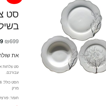
סט צל
בשילוב 
המ
9
₪
699
המ
את שולח
הי
9.
סט צלחות אי
עבורכם.
מרק
חומר: פורצלן E CHINA