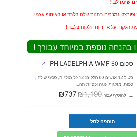
ם שימו לב !
 ופורצלן נמכרים בחנות שלנו בלבד או באיסוף עצמי.
ת הלקוח על אחריות הלקוח בלבד !
ו בהנחה נוספת במיוחד עבורך !
סכום 60 PHILADELPHIA WMF
סט ל 12 אנשים 60 חלקים: 12 כל מזלגות, סכיני שולחן,
כפות, מזלגות עוגה וכפיות תה...
₪
737
₪
1,190
המחיר
המחיר
להוסיף⁦⁩ עבור
המקורי
הנוכחי
היה:
הוא:
₪737.
₪1,190.
הוספה לסל