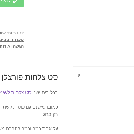
להזמנות 
צלחות
פורצלן
יוקרתי
בשילוב
קטגוריות:
שול
זה
קערות וסטים
דגם
הגשה ואירוח
Michel
סט צלחות פורצלן יוקר
בכל בית ישנו
סט צלחות לשימוש
כמובן שישנם גם כוסות לשתייה ק
רק בחג
על אחת כמה וכמה להרבה מ