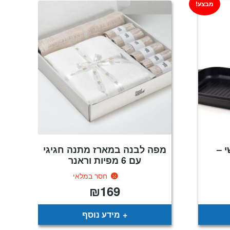
מבצע!
 –
מפה לבנה במארז מתנה חגיגי
עם 6 מפיות וראנר
חסר במלאי
₪
169
מחיר
נוכחי
וא:
₪259
מידע נוסף