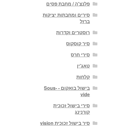
פלנצ'ה / מחבת פסים
סירים ומחבתות יציקות
ברזל
רוסטרים וקדרות
סיר קוסקוס
סירי חרס
טאג'ין
קלחות
בישול בואקום - Sous-
vide
סירי בישול זכוכית
קורנינג
סיר בישול זכוכית vision