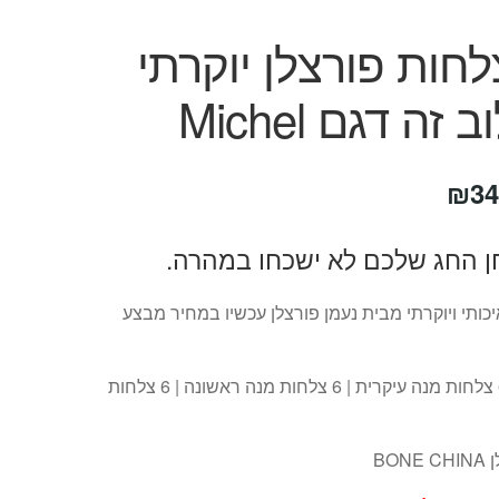
חות פורצלן יוקרתי
זה דגם Michel
חיר
המחיר
₪
34
קורי
הנוכחי
ן החג שלכם לא ישכחו במהרה.
ה:
הוא:
₪349.
₪69
כותי ויוקרתי מבית נעמן פורצלן עכשיו במחיר מבצע
הסט כולל: 6 צלחות מנה עיקרית | 6 צלחות מנה ראשונה | 6 צלחות
BON