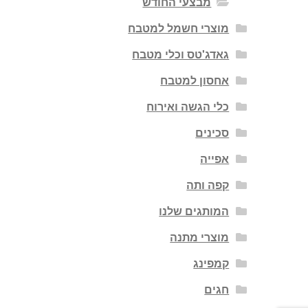
מבצעי החודש
מוצרי חשמל למטבח
גאדג'טס וכלי מטבח
אחסון למטבח
כלי הגשה ואירוח
סכינים
אפייה
קפה ותה
המותגים שלנו
מוצרי מתנה
קמפינג
חגים