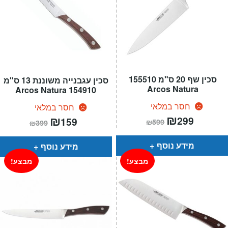
סכין שף 20 ס"מ 155510
סכין עגבנייה משוננת 13 ס"מ
Arcos Natura
154910 Arcos Natura
חסר במלאי
חסר במלאי
המחיר
₪
המחיר
המחיר
₪
המחיר
299
159
₪
599
₪
399
הנוכחי
המקורי
הנוכחי
המקורי
הוא:
היה:
הוא:
היה:
₪599.
₪299.
₪399.
₪159.
מידע נוסף
מידע נוסף
מבצע!
מבצע!