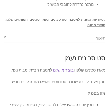
מתנה נהדרת לחובבי הבישול
קטגוריות:
מתנות למטבח
,
סט סכינים
,
נעמן
,
סכינים
,
המותגים שלנו
,
מוצרי מתנה
תיאור
סט סכינים נעמן
מארז סכינים קולפן ו
בוצ'ר מושלם
למטבח הבייתי מבית נעמן
נותן מענה לדירה שכורה סטדונטים ואפילו מתנה לבית חדש
מה בסט ?
סכין יוסובה – אידיאלית לבשר, עוף, דגים וקיצוץ עשבי