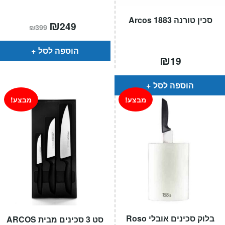
סכין טורנה 1883 Arcos
המחיר
₪
המחיר
249
₪
399
הנוכחי
המקורי
הוא:
היה:
₪399.
₪249.
הוספה לסל
₪
19
הוספה לסל
מבצע!
מבצע!
בלוק סכינים אובלי Roso
סט 3 סכינים מבית ARCOS