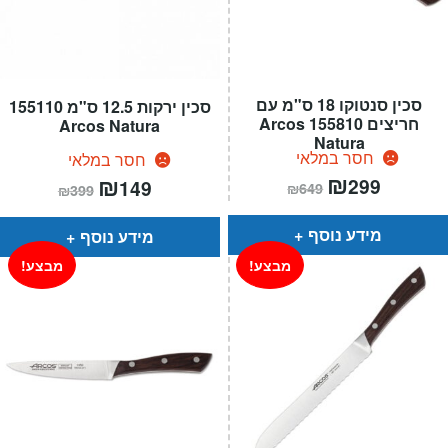
סכין סנטוקו 18 ס"מ עם
סכין ירקות 12.5 ס"מ 155110
חריצים 155810 Arcos
Arcos Natura
Natura
חסר במלאי
חסר במלאי
המחיר
₪
המחיר
המחיר
₪
המחיר
299
149
₪
649
₪
399
הנוכחי
המקורי
הנוכחי
המקורי
הוא:
היה:
הוא:
היה:
₪649.
₪299.
₪399.
₪149.
מידע נוסף
מידע נוסף
מבצע!
מבצע!