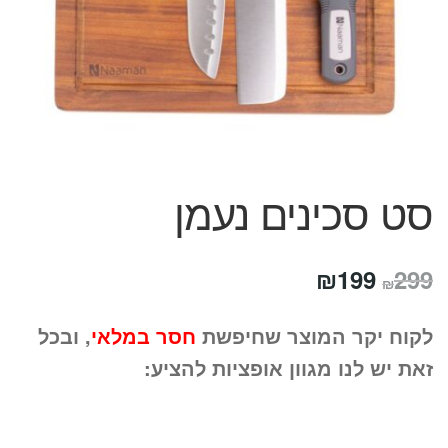
המותגים שלנו
חגים
מתנות לחנוכת בית
מתנות למטבח
מתכונים שלכם
מאמרים
עגלת קניות
סט סכינים נעמן
תשלום
המחיר
המחיר
₪
199
299
₪
המקורי
הנוכחי
לקוח יקר המוצר שחיפשת
חסר במלאי
, ובכל
היה:
הוא:
זאת יש לנו מגוון אופציות להציע:
₪199.
₪299.