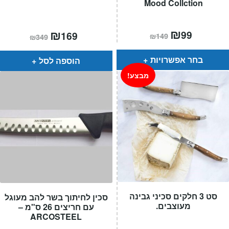
Mood Collction
המחיר
₪
המחיר
המחיר
₪
המחיר
99
169
₪
149
₪
349
הנוכחי
המקורי
הנוכחי
המקורי
הוא:
היה:
הוא:
היה:
₪149.
₪99.
₪349.
₪169.
בחר אפשרויות
הוספה לסל
מבצע!
סט 3 חלקים סכיני גבינה
סכין לחיתוך בשר להב מעוגל
מעוצבים.
עם חריצים 26 ס"מ –
ARCOSTEEL