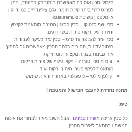
תיבול, סכין אוסובה מאפשרת חיתוך דק במיוחד, ניתן
לפרוס לדף ביתר קלות חומרי גלם צילינדריים כמו דייקון
או מלפפון בשיטת katsuramuki
סכין שף סנטוקו – סכין בסגנון המזרח מותאמת לקיצוץ
וחיתוך של ירקות פירות בשר ודגים.
סכין עזר להב צר 18 ס"מ – סכין עזר בעיקר לעבודות
חיתוך עדינות, החורים בלהב הסכין מאפשרים גם לחתוך
איה גבינות בצורה מקצועית ומדוייקת.
9 ס”מ סכין טורנה – ניקוי וגילוף של פירות וירקות
מותאמת לניקוי בשר, חיתוך ירקות ועוד.
קולפן מולטי – 3 פעולות באחד הוראות שימוש
מתנה נהדרת לחובבי הבישול והמטבח !
טיפ:
כל סכין צריכה
משחיז סכינים
! אבל חשוב מאוד לבחור את איכות
המשחיז בהתאם לאיכות הסכין.