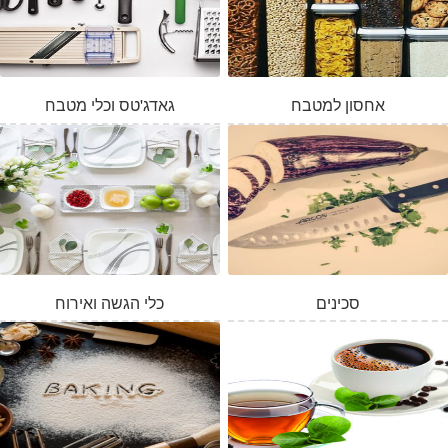
אחסון למטבח
גאדג'טס וכלי מטבח
סכינים
כלי הגשה ואירוח
המלאי אזל