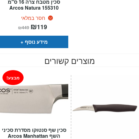
סכין מטבח צרה 16 ס"מ
155310 Arcos Natura
חסר במלאי
המחיר
₪
המחיר
119
₪
449
הנוכחי
המקורי
הוא:
היה:
₪449.
₪119.
מידע נוסף
מוצרים קשורים
מבצע!
סכין שף סנטוקו מסדרת סכיני
השף Arcos Manhattan