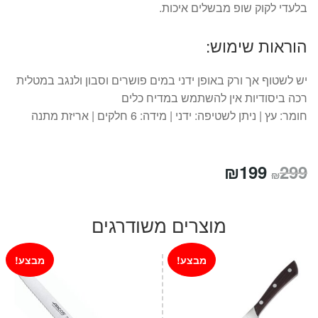
בלעדי לקוק שופ מבשלים איכות.
הוראות שימוש:
יש לשטוף אך ורק באופן ידני במים פושרים וסבון ולנגב במטלית
רכה ביסודיות אין להשתמש במדיח כלים
חומר:
עץ |
ניתן לשטיפה:
ידני |
מידה:
6 חלקים | אריזת מתנה
המחיר
המחיר
₪
199
299
₪
המקורי
הנוכחי
היה:
הוא:
מוצרים משודרגים
₪199.
₪299.
מבצע!
מבצע!