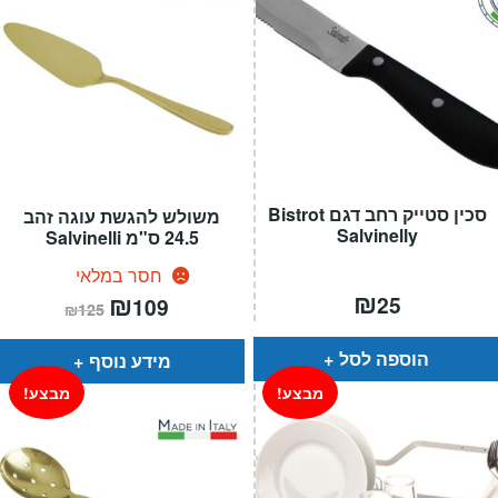
סכין סטייק רחב דגם Bistrot
משולש להגשת עוגה זהב
Salvinelly
24.5 ס"מ Salvinelli
חסר במלאי
₪
המחיר
₪
המחיר
25
109
₪
125
הנוכחי
המקורי
הוא:
היה:
₪125.
₪109.
הוספה לסל
מידע נוסף
מבצע!
מבצע!