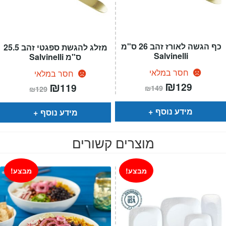
כף הגשה לאורז זהב 26 ס"מ
מזלג להגשת ספגטי זהב 25.5
Salvinelli
ס"מ Salvinelli
חסר במלאי
חסר במלאי
המחיר
₪
המחיר
המחיר
₪
המחיר
129
119
₪
149
₪
129
הנוכחי
המקורי
הנוכחי
המקורי
הוא:
היה:
הוא:
היה:
₪149.
₪129.
₪129.
₪119.
מידע נוסף
מידע נוסף
מוצרים קשורים
מבצע!
מבצע!