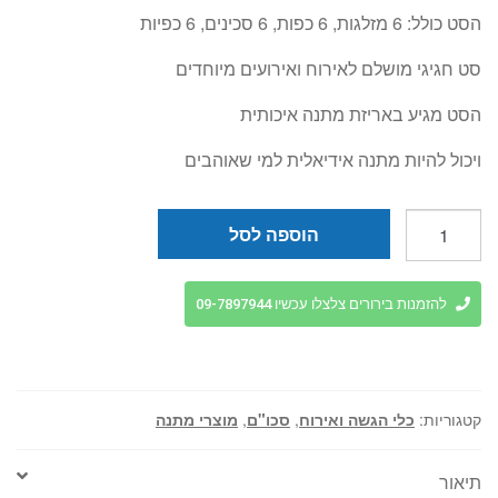
הסט כולל: 6 מזלגות, 6 כפות, 6 סכינים, 6 כפיות
סט חגיגי מושלם לאירוח ואירועים מיוחדים
הסט מגיע באריזת מתנה איכותית
ויכול להיות מתנה אידיאלית למי שאוהבים
כמות
הוספה לסל
של
סט
סכום
להזמנות בירורים צלצלו עכשיו 09-7897944
24
חלקים
זהב
PURE
קטגוריות:
כלי הגשה ואירוח
,
סכו"ם
,
מוצרי מתנה
GOLD
תיאור