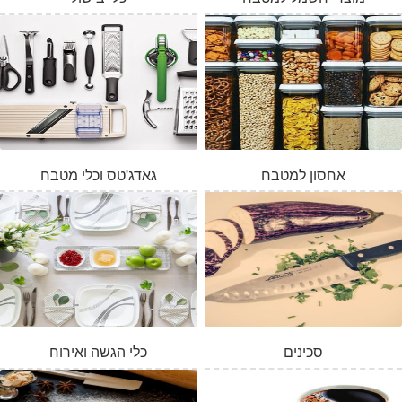
אחסון למטבח
גאדג'טס וכלי מטבח
סכינים
כלי הגשה ואירוח