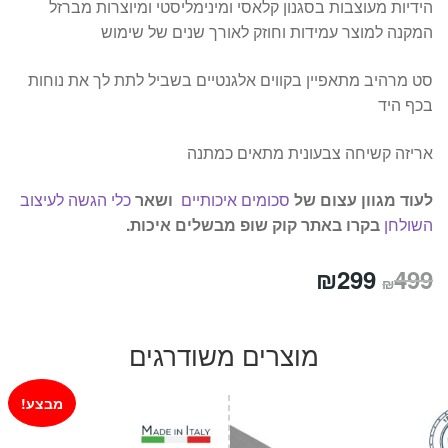
הידיות מעוצבות בסגנון קלאסי ומינימליסטי ומיוצרות מברזל
המקנה למוצר עמידות וחוזק לאורך שנים של שימוש
סט מרהיב מתאפיין בקווים אלגנטיים בשביל לתת לך את נוחות
בכף היד
אריזה קשיחה צבעונית מתאים כמתנה
לעוד מגוון עצום של
סכומים איכותיים
ושאר
כלי הגשה לעיצוב
השולחן
בקרו באתר קוק שופ מבשלים איכות.
המחיר
המחיר
₪
299
499
₪
המקורי
הנוכחי
היה:
הוא:
מוצרים משודרגים
₪299.
₪499.
מבצע!