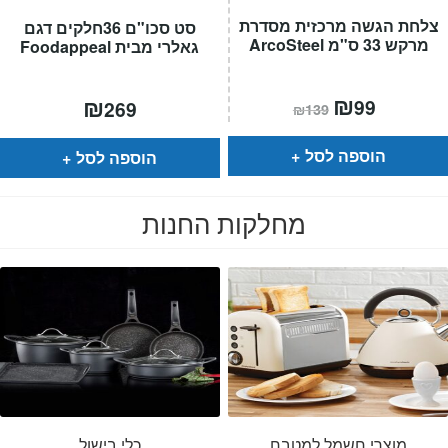
צלחת הגשה מרכזית מסדרת
סט סכו"ם 36חלקים דגם
מרקש 33 ס"מ ArcoSteel
גאלרי מבית Foodappeal
המחיר
₪
המחיר
₪
99
269
₪
139
הנוכחי
המקורי
הוא:
היה:
₪139.
₪99.
הוספה לסל
הוספה לסל
מחלקות החנות
מוצרי חשמל למטבח
כלי בישול