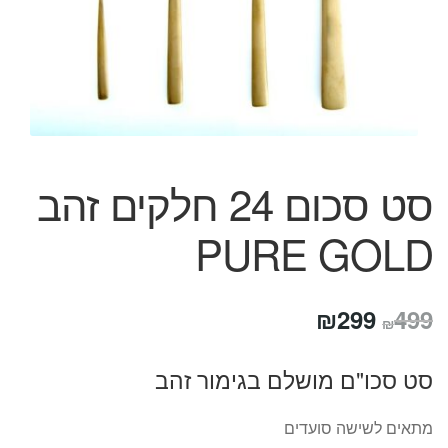
המותגים שלנו
חגים
מתנות לחנוכת בית
מתנות למטבח
מתכונים שלכם
מאמרים
עגלת קניות
סט סכום 24 חלקים זהב
תשלום
PURE GOLD
המחיר
המחיר
₪
299
499
₪
המקורי
הנוכחי
סט סכו"ם מושלם בגימור זהב
היה:
הוא:
₪299.
₪499.
מתאים לשישה סועדים