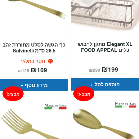
Elegant XL מתקן לייבוש
כף הגשה לסלט מחוררת זהב
כלים FOOD APPEAL
28.5 ס"מ Salvinelli
חסר במלאי
המחיר
₪
המחיר
המחיר
₪
המחיר
199
109
₪
299
₪
125
הנוכחי
המקורי
הנוכחי
המקורי
הוא:
היה:
הוא:
היה:
₪299.
₪199.
₪125.
₪109.
הוספה לסל
מידע נוסף
מבצע!
מבצע!