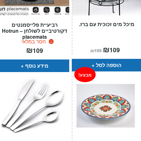
מיכל מים זכוכית עם ברז.
רביעיית פלייסמנטים
דקורטיביים לשולחן – Hotrun
placemats
חסר במלאי
המחיר
₪
המחיר
₪
109
109
₪
199
הנוכחי
המקורי
הוא:
היה:
₪199.
₪109.
הוספה לסל
מידע נוסף
מבצע!