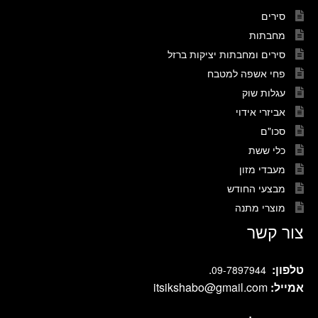
סירים
מחבתות
סירים ומחבתות יציקות ברזל
פחי אשפה למטבח
עגלות שוק
אביזרי אידוי
סכו"ם
כלי ששת
מעבדי מזון
מבצעי החודש
מוצרי מתנה
צור קשר
טלפון:
.
09-7897944
אמייל:
itsikshabo@gmail.com