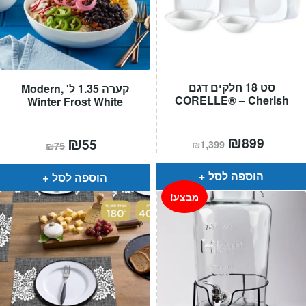
סט 18 חלקים דגם
קערה 1.35 ל' ,Modern
CORELLE® – Cherish
Winter Frost White
המחיר
₪
המחיר
המחיר
₪
המחיר
899
55
₪
1,399
₪
75
הנוכחי
המקורי
הנוכחי
המקורי
הוא:
היה:
הוא:
היה:
₪1,399.
₪899.
₪75.
₪55.
הוספה לסל
הוספה לסל
מבצע!