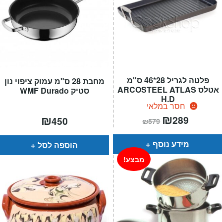
פלטה לגריל 28*46 ס"מ
מחבת 28 ס"מ עמוק ציפוי נון
אטלס ARCOSTEEL ATLAS
סטיק WMF Durado
H.D
חסר במלאי
המחיר
₪
המחיר
₪
289
450
₪
579
הנוכחי
המקורי
הוא:
היה:
₪579.
₪289.
מידע נוסף
הוספה לסל
מבצע!