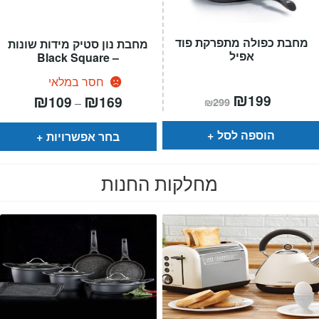
מחבת כפולה מתפרקת פוד
מחבת נון סטיק מידות שונות
אפיל
– Black Square
חסר במלאי
המחיר
₪
המחיר
טווח
₪
₪
199
109
169
–
₪
299
הנוכחי
המקורי
מחירים:
הוא:
היה:
₪299.
₪199.
עד
הוספה לסל
בחר אפשרויות
מחלקות החנות