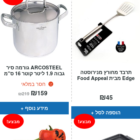
ARCOSTEEL גורמה סיר
תרבד מחורץ מנירוסטה
גבוה 1.9 ליטר קוטר 16 ס"מ
Edge מבית Food Appeal
חסר במלאי
המחיר
₪
המחיר
159
₪
219
₪
הנוכחי
המקורי
45
הוא:
היה:
₪219.
₪159.
מידע נוסף
הוספה לסל
מבצע!
מבצע!