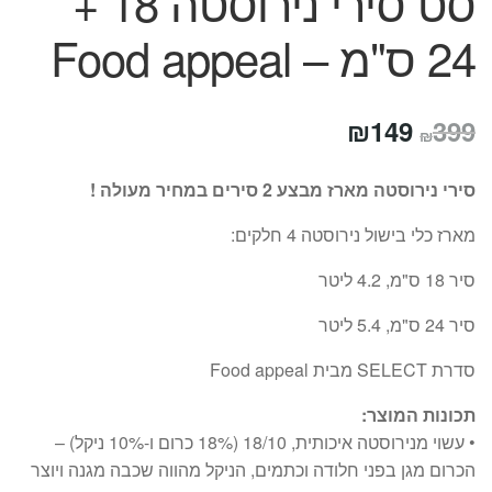
סט סירי נירוסטה 18 +
24 ס"מ – Food appeal
המחיר
המחיר
₪
149
399
₪
המקורי
הנוכחי
סירי נירוסטה מארז מבצע 2 סירים במחיר מעולה !
היה:
הוא:
מארז כלי בישול נירוסטה 4 חלקים:
₪149.
₪399.
סיר 18 ס"מ, 4.2 ליטר
סיר 24 ס"מ, 5.4 ליטר
סדרת SELECT מבית Food appeal
תכונות המוצר:
• עשוי מנירוסטה איכותית, 18/10 (18% כרום ו-10% ניקל) –
הכרום מגן בפני חלודה וכתמים, הניקל מהווה שכבה מגנה ויוצר