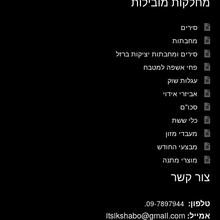
מחלקות מובילות
סירים
מחבתות
סירים ומחבתות יציקות ברזל
פחי אשפה למטבח
עגלות שוק
אביזרי אידוי
סכו"ם
כלי ששת
מעבדי מזון
מבצעי החודש
מוצרי מתנה
צור קשר
טלפון:
.
09-7897944
אמייל:
itsikshabo@gmail.com