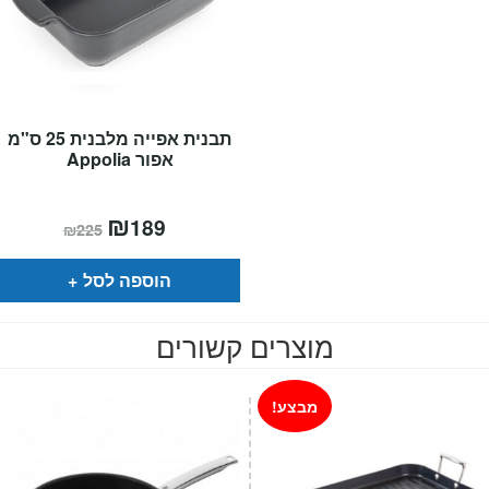
תבנית אפייה מלבנית 25 ס"מ
אפור Appolia
המחיר
₪
המחיר
189
₪
225
הנוכחי
המקורי
הוא:
היה:
₪225.
₪189.
הוספה לסל
מוצרים קשורים
מבצע!