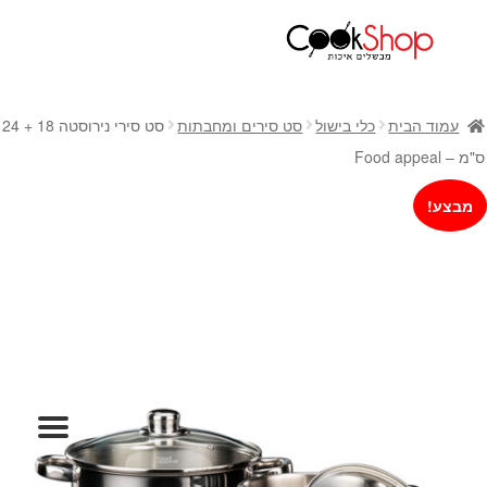
ראשי
חנות
עמוד הבית
כלי בישול
סט סירים ומחבתות
סט סירי נירוסטה 18 + 24
כלי בישול
ס"מ – Food appeal
סירים
מבצע!
מחבתות
כלי הגשה ואירוח
מוצרי חשמל למטבח
גאדג'טס וכלי מטבח
אחסון למטבח
סכינים
אפייה
קפה ותה
גיפט קארד
כלי בית