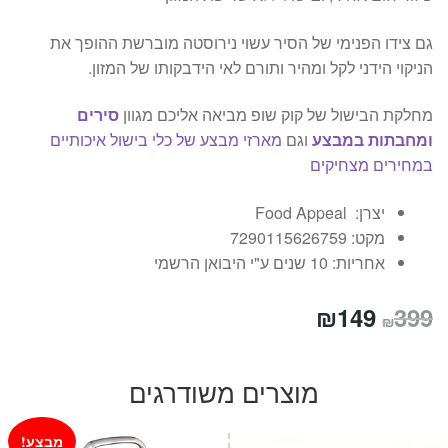
גם צידו הפנימי של הסיר עשוי נירוסטה מוברשת ההופך את
הניקוי הידני לקל ומהיר ותורם לאי הידבקותו של המזון.
מחלקת הבישול של קוק שופ מביאה אליכם מגוון
סירים
ומחבתות במבצע
וגם
מארזי מבצע של כלי בישול איכותיים
במחירים מצחיקים
יצרן:
Food Appeal
מקט:
7290115626759
אחריות:
10 שנים ע"י היבואן הרשמי
המחיר
המחיר
₪
149
399
₪
המקורי
הנוכחי
היה:
הוא:
מוצרים משודרגים
₪149.
₪399.
מבצע!