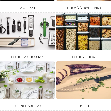
מוצרי חשמל למטבח
כלי בישול
אחסון למטבח
גאדג'טס וכלי מטבח
סכינים
כלי הגשה ואירוח