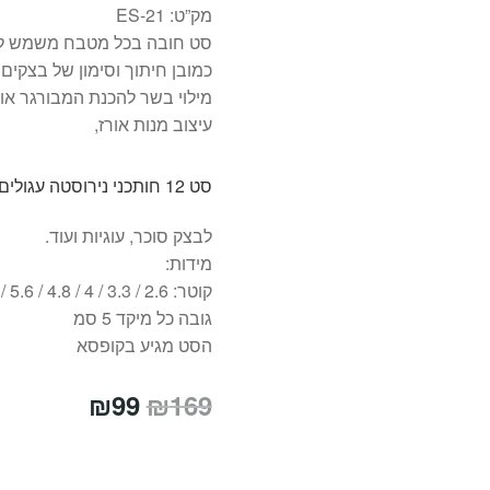
מק”ט: ES-21
סט חובה בכל מטבח משמש לכ
כמובן חיתוך וסימון של בצקים
מילוי בשר להכנת המבורגר או 
עיצוב מנות אורז,
סט 12 חותכני נירוסטה עגולים חלקים (מיקדים).
לבצק סוכר, עוגיות ועוד.
מידות:
קוטר: 2.6 / 3.3 / 4 / 4.8 / 5.6 / 6.3 / 7 / 7.7 / 8.8 / 9 / 9.7 / 10.4 סמ
גובה כל מיקד 5 סמ
הסט מגיע בקופסא
המחיר
המחיר
₪
99
₪
169
המקורי
הנוכחי
היה:
הוא: