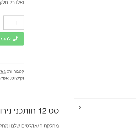
ואלו רק חלק
כמות
של
סט
להזמנות 
12
חותכני
נירוסטה
(מקדים)
קטגוריות:
גאד
עגולים
וקישוט
,
אפייה
חלקים
סט 12 חותכני נירוסטה (מקדים) עגולים חלקים
מחלקת הגאדג'טים שלנו ומחלק