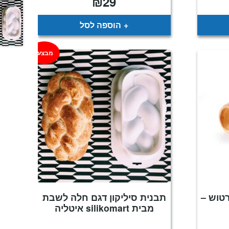
₪
29
כחי
:
₪
הוספה לסל
מבצע!
רטוש –
תבנית סיליקון דגם חלה לשבת
מבית silikomart איטליה