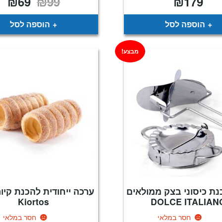
₪
69
₪
99
₪
179
המקורי
הנו
היה:
הוא
69.
₪99.
הוספה לסל
הוספה לסל
מבצע!
ת כיסוני בצק ממולאים
ערכה ייחודית להכנת קיו
Kiortos
DOLCE ITALIAN
חסר במלאי
חסר במלאי