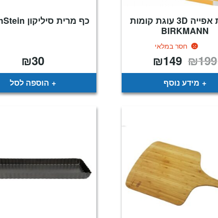
תבנית אפייה 3D עוגת קומות
כף מרית סיליקון RosenStein
BIRKMANN
חסר במלאי
₪
30
₪
149
₪
199
המחיר
המחיר
המקורי
הנוכחי
היה:
הוא:
₪149.
₪199.
מידע נוסף
הוספה לסל