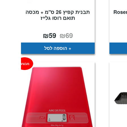
תבנית קפיץ 26 ס"מ + מכסה
תואם רוסו גלייז
₪
59
₪
69
המחיר
המחיר
המקורי
הנוכחי
היה:
הוא:
₪59.
₪69.
הוספה לסל
מבצע!