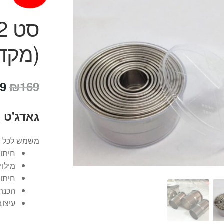
(מקדי
המ
9
₪
169
המ
גאדג'ט 
הי
9.
משמש לכל כ
חיתוך
מילוי
חיתוך
הכנת
עיצוב