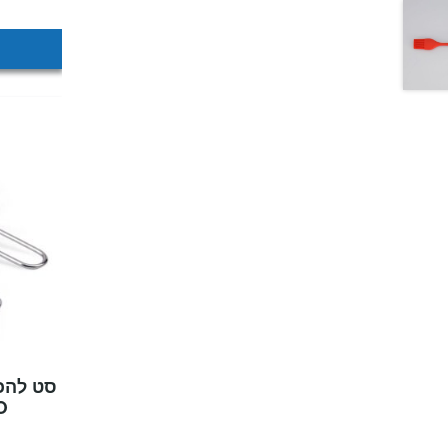
סט להכנ
O