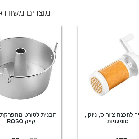
₪99.
₪169.
מוצרים משודרג
 להכנת צ'ורוס, ניוקי,
תבנית לטורט מתפרקת א
סופגניות
קייק ROSO
המחיר
המח