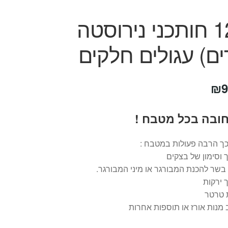
סט 12 חותכני נירוסטה
ם) עגולים חלקים
חיר
המחיר
₪
9
קורי
הנוכחי
חובה בכל מטבח !
ה:
הוא:
₪99.
₪16
ך הרבה פעולות במטבח :
 וסימון של בצקים
 בשר להכנת המבורגר או מיני המבורגר.
 ירקות
 טרטר
 מנות אורז או תוספות אחרות