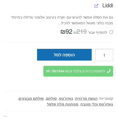
Liddi
גם את הסלט אפשר להגיש עם יוקרה בעיצוב אלגנטי וגדולה במיוחד
מבנה בלוני מעוגל המאפשר להכיל...
₪
92
219
המחיר
המחיר
₪
להוסיף⁦⁩ עבור
המקורי
הנוכחי
היה:
הוא:
₪92.
₪219.
כמות
הוספה לסל
של
סט
מלחייה
להזמנות בירורים צלצלו עכשיו 09-7897944
ופלפלייה
מגנטי
עם
מעמד
קטגוריות:
הגשה מרכזית
,
גאדג'טס
,
סולתם
,
סולתם מבצעים
,
-
גאדג'טס וכלי מטבח
,
מטחנות מלח פלפל
SOLTAM