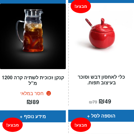
מבצע!
כלי לאחסון דבש וסוכר
קנקן זכוכית לשתיה קרה 1200
בעיצוב תפוח.
מ"ל
חסר במלאי
המחיר
₪
המחיר
₪
49
89
₪
79
הנוכחי
המקורי
הוא:
היה:
₪79.
₪49.
הוספה לסל
מידע נוסף
מבצע!
מבצע!