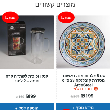
מוצרים קשורים
מבצע!
מבצע!
סט 6 צלחות מנה ראשונה
קנקן זכוכית לשתייה קרה
מסדרת קזבלנקה 23 ס"מ
וחמה – 2 ליטר
ArcoSteel
חסר במלאי
המחיר
₪
המחיר
המחיר
₪
המחיר
199
99
₪
269
₪
169
הנוכחי
המקורי
הנוכחי
המקורי
הוא:
היה:
הוא:
היה:
₪269.
₪199.
₪169.
₪99.
מידע נוסף
הוספה לסל