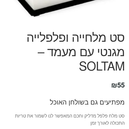
המותגים שלנו
חגים
מתנות לחנוכת בית
מתנות למטבח
סט מלחייה ופלפלייה
מתכונים שלכם
מאמרים
מגנטי עם מעמד –
עגלת קניות
תשלום
SOLTAM
₪
55
מפתיעים גם בשולחן האוכל
סט מלח פלפל מדליק וחכם המאפשר לנו לשמור את טריות
התכולה לאורך זמן