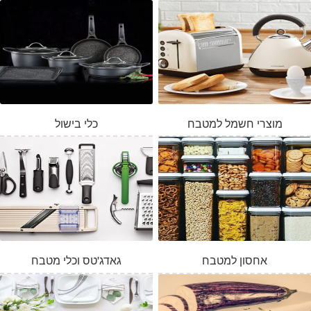
מוצרי חשמל למטבח
כלי בישול
אחסון למטבח
גאדג'טס וכלי מטבח