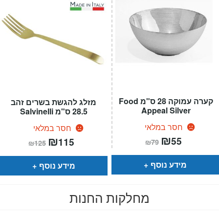
קערה עמוקה 28 ס"מ Food
מזלג להגשת בשרים זהב
Appeal Silver
28.5 ס"מ Salvinelli
חסר במלאי
חסר במלאי
המחיר
₪
המחיר
המחיר
₪
המחיר
55
115
₪
79
₪
125
הנוכחי
המקורי
הנוכחי
המקורי
הוא:
היה:
הוא:
היה:
₪79.
₪55.
₪125.
₪115.
מידע נוסף
מידע נוסף
מחלקות החנות