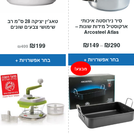
סיר נירוסטה איכותי
טאג'ין יציקה 28 ס"מ רב
ארקוסטיל מידות שונות –
שימושי צבעים שונים
Arcosteel Atlas
טווח
₪
₪
המחיר
₪
המחיר
149
290
199
–
₪
499
חירים:
הנוכחי
המקורי
הוא:
היה:
עד
₪499.
₪199.
בחר אפשרויות
בחר אפשרויות
מבצע!