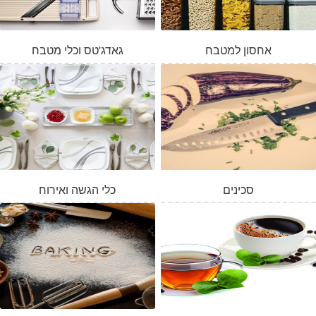
אחסון למטבח
גאדג'טס וכלי מטבח
סכינים
כלי הגשה ואירוח