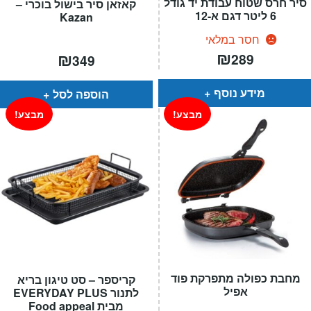
סיר חרס שטוח עבודת יד גודל
קאזאן סיר בישול בוכרי –
6 ליטר דגם א-12
Kazan
חסר במלאי
₪
₪
289
349
מידע נוסף
הוספה לסל
מבצע!
מבצע!
מחבת כפולה מתפרקת פוד
קריספר – סט טיגון בריא
אפיל
לתנור EVERYDAY PLUS
מבית Food appeal