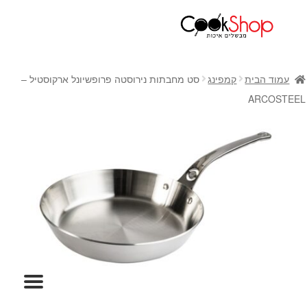
ראשי
חנות
עמוד הבית
קמפינג
סט מחבתות נירוסטה פרופשיונל ארקוסטיל –
כלי בישול
ARCOSTEEL
סירים
מחבתות
כלי הגשה ואירוח
מוצרי חשמל למטבח
גאדג'טס וכלי מטבח
אחסון למטבח
סכינים
אפייה
קפה ותה
גיפט קארד
כלי בית