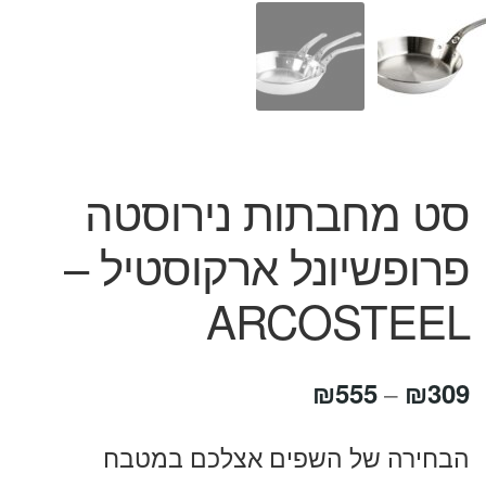
המותגים שלנו
חגים
מתנות לחנוכת בית
מתנות למטבח
מתכונים שלכם
מאמרים
סט מחבתות נירוסטה
עגלת קניות
תשלום
פרופשיונל ארקוסטיל –
ARCOSTEEL
טווח
₪
555
₪
309
–
מחירים:
הבחירה של השפים אצלכם במטבח