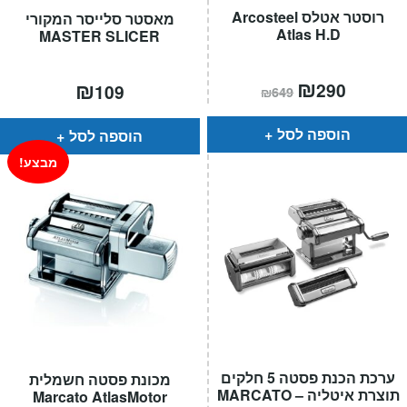
רוסטר אטלס Arcosteel
מאסטר סלייסר המקורי
Atlas H.D
MASTER SLICER
המחיר
₪
המחיר
₪
290
109
₪
649
הנוכחי
המקורי
הוא:
היה:
₪649.
₪290.
הוספה לסל
הוספה לסל
מבצע!
ערכת הכנת פסטה 5 חלקים
מכונת פסטה חשמלית
תוצרת איטליה – MARCATO
Marcato AtlasMotor