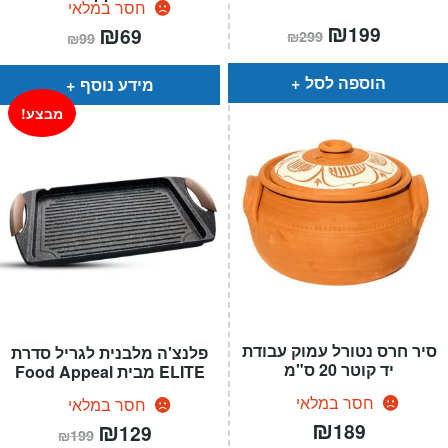
חסר במלאי
המחיר
₪
המחיר
המחיר
₪
המחיר
199
69
₪
299
₪
99
הנוכחי
המקורי
הנוכחי
המקורי
הוא:
היה:
הוא:
היה:
₪299.
₪199.
₪99.
₪69.
הוספה לסל
מידע נוסף
מבצע!
סיר חרס נטורל עמוק עבודת
פלנצ'ה מלבנית לגריל סדרת
יד קוטר 20 ס"מ
ELITE מבית Food Appeal
חסר במלאי
חסר במלאי
₪
המחיר
₪
המחיר
189
129
₪
199
הנוכחי
המקורי