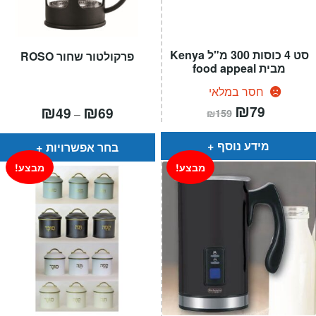
סט 4 כוסות 300 מ"ל Kenya
פרקולטור שחור ROSO
מבית food appeal
חסר במלאי
המחיר
₪
המחיר
טווח
₪
₪
79
49
69
–
₪
159
הנוכחי
המקורי
מחירים:
הוא:
היה:
₪159.
₪79.
עד
מידע נוסף
בחר אפשרויות
מבצע!
מבצע!