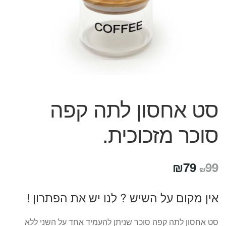
המותגים שלנו
חגים
מתנות לחנוכת בית
מתנות למטבח
מתכונים שלכם
מאמרים
עגלת קניות
סט אחסון לתה קפה
תשלום
סוכר מזכוכית.
המחיר
המחיר
₪
79
99
₪
המקורי
הנוכחי
אין מקום על השיש ? לנו יש את הפתרון !
היה:
הוא:
₪79.
₪99.
סט אחסון לתה קפה סוכר שניתן להעמיד אחד על השני ללא