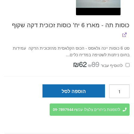
כוסות תה - מארז 6 יח' כוסות זכוכית דקה שקוף
סט 6 כוסות יינה גלאסס - הכוס הקלאסית מהזכוכית הדקה עמידות
בחום ניתנות לשטיפה במדיח כלים...
₪
62
89
המחיר
המחיר
₪
להוסיף⁦⁩ עבור
המקורי
הנוכחי
היה:
הוא:
₪62.
₪89.
כמות
הוספה לסל
של
סט
אחסון
להזמנות בירורים צלצלו עכשיו 09-7897944
לתה
קפה
סוכר