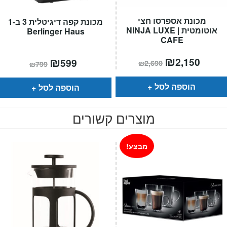
מכונת אספרסו חצי
מכונת קפה דיגיטלית 3 ב-1
אוטומטית | NINJA LUXE
Berlinger Haus
CAFE
מחיר
₪
המחיר
המחיר
₪
המחיר
2,150
599
₪
2,690
₪
799
הנוכחי
המקורי
הנוכחי
המקורי
הוא:
היה:
הוא:
היה:
₪2,690.
₪799.
₪599.
הוספה לסל
הוספה לסל
מוצרים קשורים
מבצע!