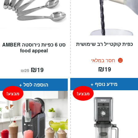
כפית קוקטייל רב שימושית
סט 6 כפיות נירוסטה AMBER
food appeal
חסר במלאי
₪
המחיר
₪
המחיר
19
19
₪
25
הנוכחי
המקורי
הוא:
היה:
₪25.
₪19.
מידע נוסף
הוספה לסל
מבצע!
מבצע!