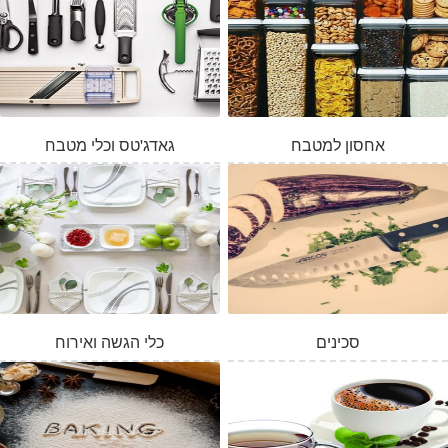
אחסון למטבח
גאדג'טס וכלי מטבח
סכינים
כלי הגשה ואירוח