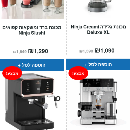
מכונת גלידה Ninja Creami
מכונת ברד ומשקאות קפואים
Deluxe XL
Ninja Slushi
מחיר
₪
המחיר
המחיר
₪
המחיר
1,090
1,290
₪
1,390
₪
1,649
הנוכחי
המקורי
הנוכחי
המקורי
הוא:
היה:
הוא:
היה:
₪1,390.
₪1,649.
₪1,290.
הוספה לסל
הוספה לסל
מבצע!
מבצע!