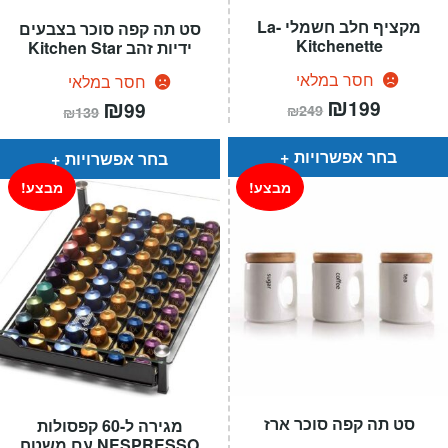
מקציף חלב חשמלי La-
סט תה קפה סוכר בצבעים
Kitchenette
ידיות זהב Kitchen Star
חסר במלאי
חסר במלאי
המחיר
₪
המחיר
המחיר
₪
המחיר
199
99
₪
249
₪
139
הנוכחי
המקורי
הנוכחי
המקורי
הוא:
היה:
הוא:
היה:
₪249.
₪199.
₪139.
₪99.
בחר אפשרויות
בחר אפשרויות
מבצע!
מבצע!
סט תה קפה סוכר ארז
מגירה ל-60 קפסולות
NESPRESSO עם משטח