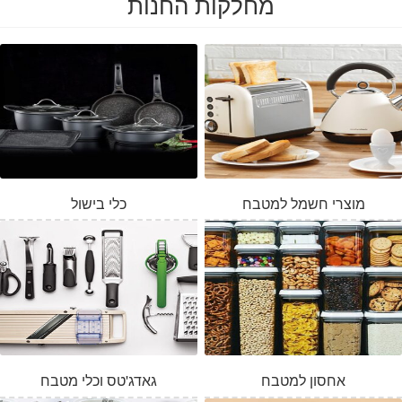
מחלקות החנות
מוצרי חשמל למטבח
כלי בישול
אחסון למטבח
גאדג'טס וכלי מטבח