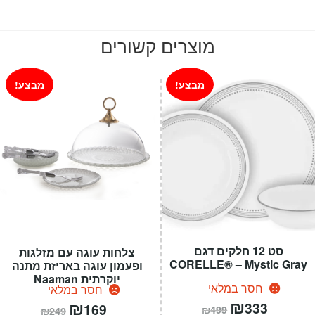
המקורי
הנוכחי
היה:
הוא:
מוצרים קשורים
₪399.
₪599.
מבצע!
מבצע!
סט 12 חלקים דגם
צלחות עוגה עם מזלגות
CORELLE® – Mystic Gray
ופעמון עוגה באריזת מתנה
יוקרתית Naaman
חסר במלאי
חסר במלאי
המחיר
₪
המחיר
המחיר
₪
המחיר
333
169
₪
499
₪
249
הנוכחי
המקורי