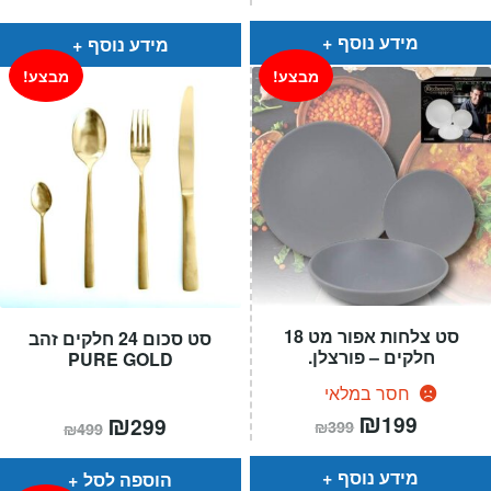
הנוכחי
המקורי
הוא:
היה:
הוא:
היה:
₪499.
₪333.
₪249.
₪169.
מידע נוסף
מידע נוסף
מבצע!
מבצע!
סט צלחות אפור מט 18
סט סכום 24 חלקים זהב
חלקים – פורצלן.
PURE GOLD
חסר במלאי
המחיר
₪
המחיר
המחיר
₪
המחיר
199
299
₪
399
₪
499
הנוכחי
המקורי
הנוכחי
המקורי
הוא:
היה:
הוא:
היה:
₪399.
₪199.
₪499.
₪299.
מידע נוסף
הוספה לסל