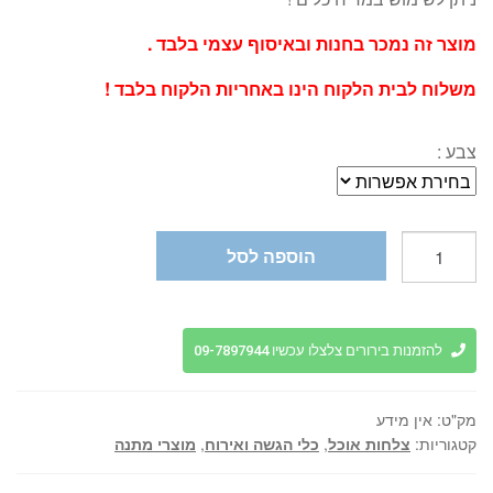
מוצר זה נמכר בחנות ובאיסוף עצמי בלבד .
משלוח לבית הלקוח הינו באחריות הלקוח בלבד !
צבע :
כמות
הוספה לסל
של
סט
אוכל
קרמיקה
להזמנות בירורים צלצלו עכשיו 09-7897944
18
חלקים
מק"ט:
אין מידע
עם
קטגוריות:
צלחות אוכל
,
כלי הגשה ואירוח
,
מוצרי מתנה
פס
זהב