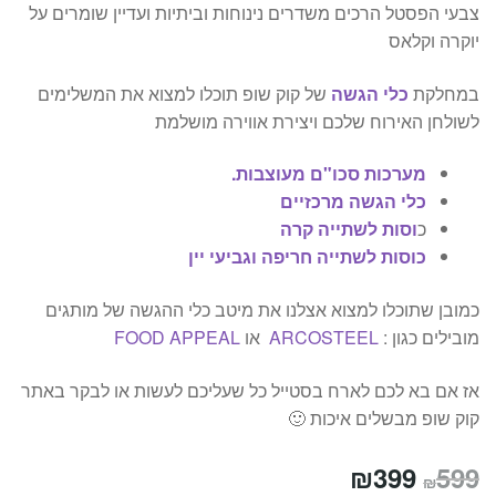
צבעי הפסטל הרכים משדרים נינוחות וביתיות ועדיין שומרים על
יוקרה וקלאס
במחלקת
כלי הגשה
של קוק שופ תוכלו למצוא את המשלימים
לשולחן האירוח שלכם ויצירת אווירה מושלמת
מערכות סכו"ם מעוצבות.
כלי הגשה מרכזיים
כ
וסות לשתייה קרה
כוסות לשתייה חריפה וגביעי יין
כמובן שתוכלו למצוא אצלנו את מיטב כלי ההגשה של מותגים
מובילים כגון :
ARCOSTEEL
או
FOOD APPEAL
אז אם בא לכם לארח בסטייל כל שעליכם לעשות או לבקר באתר
קוק שופ מבשלים איכות 🙂
המחיר
המחיר
₪
399
599
₪