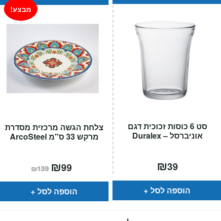
מבצע!
סט 6 כוסות זכוכית דגם
צלחת הגשה מרכזית מסדרת
אוניברסל – Duralex
מרקש 33 ס"מ ArcoSteel
₪
המחיר
₪
המחיר
39
99
₪
139
הנוכחי
המקורי
הוא:
היה:
₪139.
₪99.
הוספה לסל
הוספה לסל