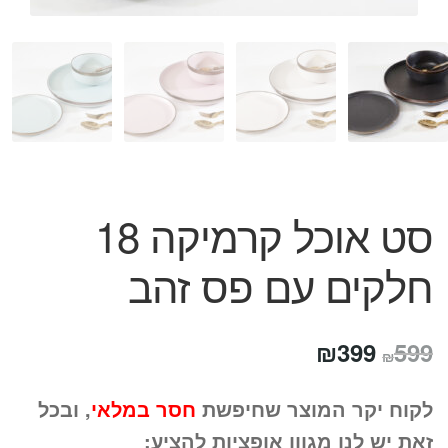
המותגים שלנו
חגים
מתנות לחנוכת בית
מתנות למטבח
מתכונים שלכם
מאמרים
עגלת קניות
תשלום
סט אוכל קרמיקה 18
חלקים עם פס זהב
המחיר
המחיר
₪
399
599
₪
המקורי
הנוכחי
לקוח יקר המוצר שחיפשת
חסר במלאי
, ובכל
היה:
הוא:
זאת יש לנו מגוון אופציות להציע: