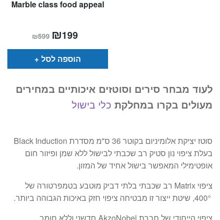
Marble class food appeal
המחיר
₪
המחיר
199
₪
599
הנוכחי
המקורי
הוא:
היה:
₪599.
₪199.
הוספה לסל
לעוד מבחר סירים וסוטזים איכותיים במחירים
מעולים בקרו במחלקת
כלי בישול
סוטז יציקת אלומיניום בקוטר 36 ס"מ מסדרת Black Induction
בעלת ציפוי נון סטיק רב שכבתי לבישול ללא שמן ופיזור חום
אופטימילי המאפשר בישול אחיד של המזון.
ציפוי Matrix רב שכבתי בלתי דביק מוטבע בטמפרטורה של
400°, שיטת ייצור זו מבטיחה ציפוי חזק באיכות הגבוהה ביותר.
ציפוי הייחודי של חברת AkzoNobel חדשני וללא חומר