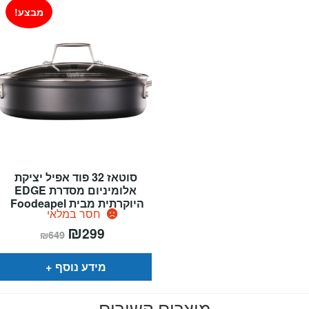
מבצע!
סוטאז 32 פוד אפיל יציקת
אלומיניום מסדרת EDGE
היוקרתית מבית Foodeapel
חסר במלאי
המחיר
₪
המחיר
299
₪
649
הנוכחי
המקורי
הוא:
היה:
₪649.
₪299.
מידע נוסף
מוצרים קשורים