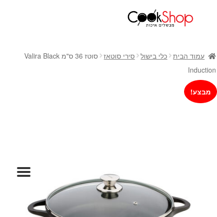
ראשי
חנות
עמוד הבית
כלי בישול
סירי סוטאז
סוטז 36 ס"מ Valira Black
כלי בישול
Induction
סירים
מבצע!
מחבתות
כלי הגשה ואירוח
מוצרי חשמל למטבח
גאדג'טס וכלי מטבח
אחסון למטבח
סכינים
אפייה
קפה ותה
גיפט קארד
כלי בית