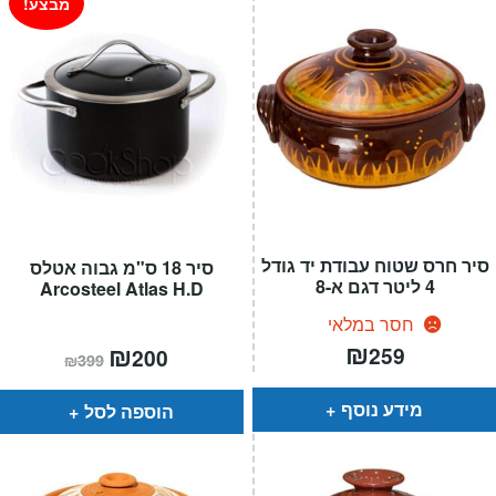
מבצע!
סיר חרס שטוח עבודת יד גודל
סיר 18 ס"מ גבוה אטלס
4 ליטר דגם א-8
Arcosteel Atlas H.D
חסר במלאי
₪
המחיר
₪
המחיר
259
200
₪
399
הנוכחי
המקורי
הוא:
היה:
₪399.
₪200.
מידע נוסף
הוספה לסל