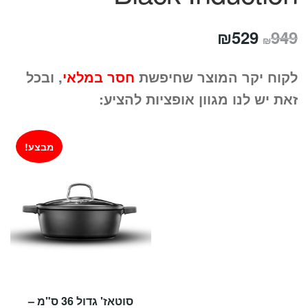
המחיר
המחיר
₪
529
949
₪
המקורי
הנוכחי
לקוח יקר המוצר שחיפשת
חסר במלאי
, ובכל
היה:
הוא:
זאת יש לנו מגוון אופציות להציע:
₪529.
₪949.
מבצע!
סוטאז' גדול 36 ס"מ –