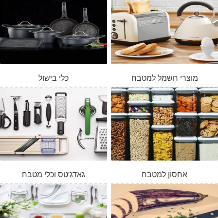
מוצרי חשמל למטבח
כלי בישול
אחסון למטבח
גאדג'טס וכלי מטבח