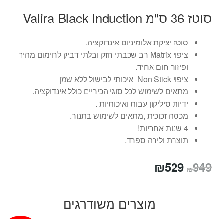
סוטז 36 ס"מ Valira Black Induction
סוטז יציקת אלומיניום אינדוקציה.
ציפוי Matrix רב שכבתי חזק ובלתי דביק לחימום מהיר
ופיזור חום אחיד.
ציפוי Non Stick איכותי לבישול ללא שמן
מתאים לשימוש לכל סוגי הכיריים כולל אינדוקציה.
ידיות סיליקון עבות ואיכותיות .
מכסה זכוכית ,מתאים לשימוש בתנור.
4 שנות אחריות!
תוצרת ולירה ספרד.
המחיר
המחיר
₪
529
949
₪
המקורי
הנוכחי
היה:
הוא:
מוצרים משודרגים
₪529.
₪949.