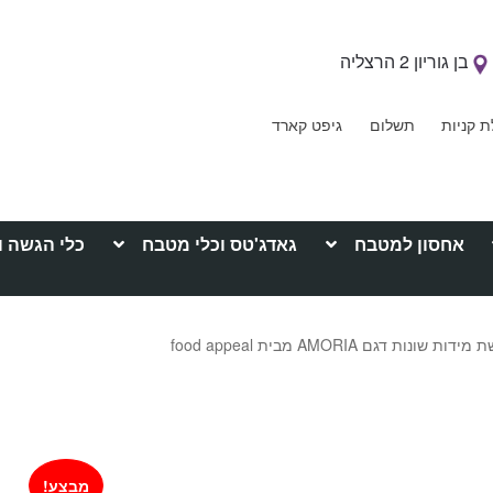
בן גוריון 2 הרצליה
ת קניות
תשלום
גיפט קארד
אחסון למטבח
גאדג'טס וכלי מטבח
כלי הגשה ו
ות דגם AMORIA מבית food appeal
מבצע!