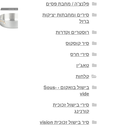
פלנצ'ה / מחבת פסים
סירים ומחבתות יציקות
ברזל
רוסטרים וקדרות
סיר קוסקוס
סירי חרס
טאג'ין
קלחות
בישול בואקום - Sous-
vide
סירי בישול זכוכית
קורנינג
סיר בישול זכוכית vision