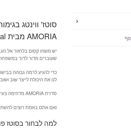
AMORIA
מבית
food
סוטז' ווינטג בגימו
appeal
AMORIA מבית food appeal
סף
יש משהו קסום בלחזור אל ה
שעוברים מדור לדור במשפחה
כדי להגיע לרמה גבוהה בבישול
לנו את היכולת לייצר שוב ושוב
סדרת AMORIA מדהימה בעיצוב הפראי שלה ואיכותית בתכונות הבישול שלה
ואם אתם באמת רוצים להשתדר
למה לבחור בסוטז פוד אפי