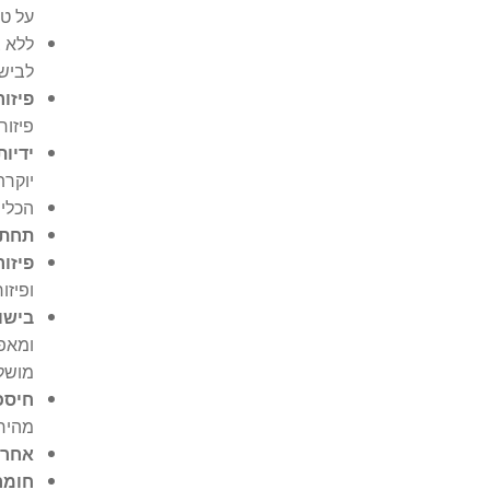
על טר
לביש
פיזור
פיזור חום
ידיות "Stay-Cool" ובטי
יוקרת
הכלי 
תחתית אי
פיזור
ופיזו
בישול
ומאפ
מושל
חיסכו
מהיר 
אחרי
חומר