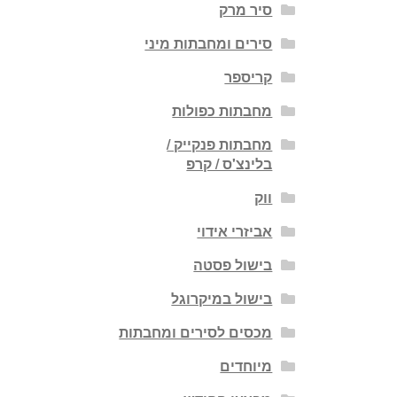
סיר מרק
סירים ומחבתות מיני
קריספר
מחבתות כפולות
מחבתות פנקייק /
בלינצ'ס / קרפ
ווק
אביזרי אידוי
בישול פסטה
בישול במיקרוגל
מכסים לסירים ומחבתות
מיוחדים