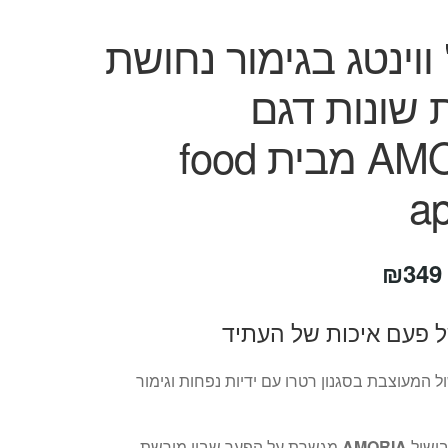
 ווינטג בגימור נחושת
 שונות דגם
AMORIA מבית food
a
טווח
₪
349
מחירים:
ל פעם איכות של העתיד
עד
 המעוצבת בסגנון רטרו עם ידיות נפחות וגימור
בישול
AMORIA
מגשרת על הפער שבין מורשת