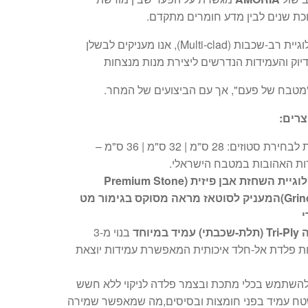
וכת שנים לבין מדע חומרים מתקדם.
בעזרת טכנולוגיית רב-שכבות (Multi-clad), אנו מעניקים לבשלן
יוק והעמידות הנדרשים ליצירת מנות מנצחות
מטבח של פעם", אך עם הביצועים של המחר.
צרים:
מידות לבחירת סטוזים: 28 ס"מ | 32 ס"מ | 36 ס"מ –
ות האהובות במטבח הישראלי.
טכנולוגיית השחזת אבן פיזית (Premium Stone
Grinding)המעניק לסוטאז מראה מסוקס בגימור מט
י
מיד במיוחד
בנוי מ-3
ת פלדת אל-חלד איכותית המאפשרת עמידות יוצאת
 להשתמש בכלי מתכת ובצמר פלדה לניקוי ללא חשש
ח עמיד בפני חומצות ובסיסים,מה שמאפשר שמירה