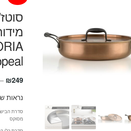
סוטז'
מידות
ppeal
₪
249
–
נראות ש
סדרת הבישול
מסוקס
סדרת כלי ה