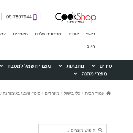
09-7897944
ראשי
אודות
מתכונים שלכם
מאמרים
עגל
חגים
סירים
מחבתות
מוצרי חשמל למטבח
מוצרי מתנה
עמוד הבית
כלי בישול
מיוחדים
סוטז' ווינטג בגימור נחושת מידות שונ
חיפוש
חיפוש