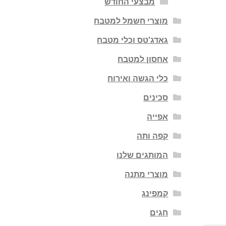
מבצעי החודש
מוצרי חשמל למטבח
גאדג'טס וכלי מטבח
אחסון למטבח
כלי הגשה ואירוח
סכינים
אפייה
קפה ותה
המותגים שלנו
מוצרי מתנה
קמפינג
חגים