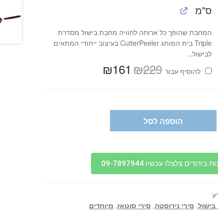
ס"מ
המחבת שהופך כל ארוחה לחוויה מחבת בישול מסדרת
Triple בית המותג CutterPeeler בעיצוב ייחודי המתאים
לבישול...
₪
161
₪
229
המחיר
המחיר
להוסיף⁦⁩ עבור
המקורי
הנוכחי
היה:
הוא:
₪161.
₪229.
הוספה לסל
בירורים צלצלו עכשיו 09-7897944
ע
 בישול
,
סירי נירוסטה
,
סירי סוטאז
,
מיוחדים