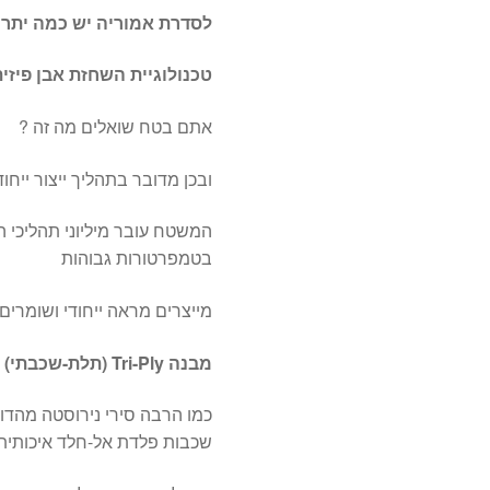
לסדרת אמוריה יש כמה יתרו
טכנולוגיית השחזת אבן פיזית (emium Stone Grinding
אתם בטח שואלים מה זה ?
ובכן מדובר בתהליך ייצור ייח
המשטח עובר מיליוני תהליכי
בטמפרטורות גבוהות
מייצרים מראה ייחודי ושומרים 
מבנה Tri-Ply (תלת-שכבתי) עמיד במיוחד:
שכבות פלדת אל-חלד איכותית