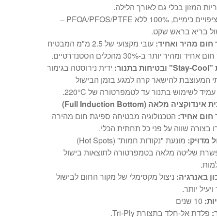
יות המזון בכלי גם לאורך הלילה.
ללא ציפויים כימיים, 100% ללא PFOA/PFOS/PTFE –
ול בריא בראש שקט.
 חום מהיר ואחיד:
עובי מקצועי של 2.5 מ"מ המבטיח
 אחיד ומהיר יותר ב-30% מהכלים הסטנדרטיים.
חות בתנור:
ידית נירוסטה בגימור
י המעוצבת להישאר קרה למגע בזמן הבישול
עמיד לשימוש בתנור עד לטמפרטורה של 220°C.
נדוקציה מלאה (Full Induction Bottom)
 חום אחיד:
הטכנולוגיה מבטיחה ספיגת חום מהירה
רו בצורה שווה על פני כל תחתית הכלי.
 מדויק:
מונעת "נקודות חמות" (Hot Spots)
שרת שליטה מלאה בטמפרטורה לתוצאות בישול
מות.
ן באנרגיה:
ניצול מקסימלי של מקור החום לבישול
ויעיל יותר.
ות:
10 שנים
:
פלדת אל-חלד בתצורת Tri-Ply.