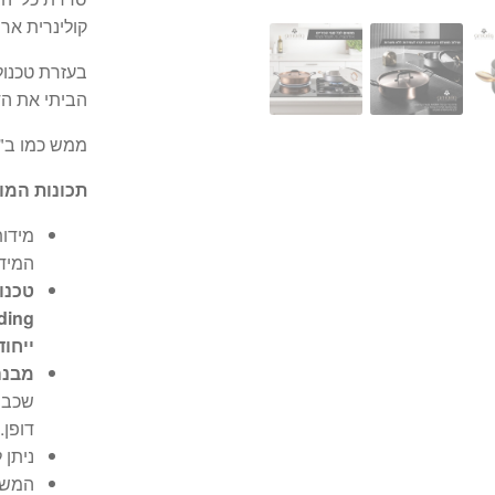
קולינרית אר
הביתי את הד
ממש כמו ב"
תכונות המו
המיד
ייחוד
מבנה Tri-Ply (תלת-שכבתי) ע
שכבו
דופן.
ניתן
המשט