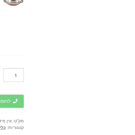
כמות
של
סוטז'
ווינטג
בגימור
להזמנות 
נחושת
מידות
מק"ט:
אין מיד
שונות
קטגוריות:
כלי
דגם