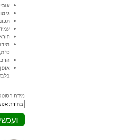
עובי:
גימור
תכונו
עמידו
הוראו
מידו
ס"מ, 4 ליט
הרכב
אופן
בלבד
מידת הסוטז:
ועכשי