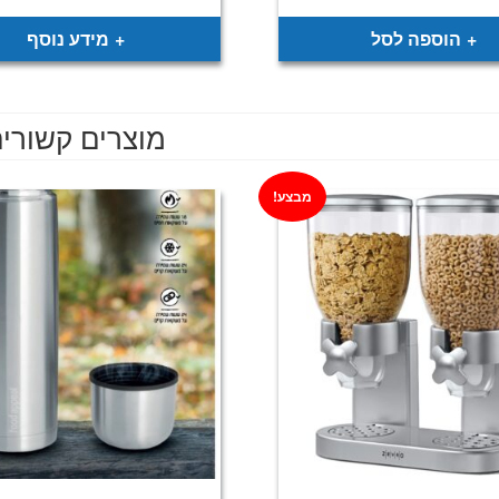
היה:
הוא:
היה:
ה
.
₪349.
₪199.
₪299.
הוספה לסל
מידע נוסף
מוצרים קשורי
מבצע!