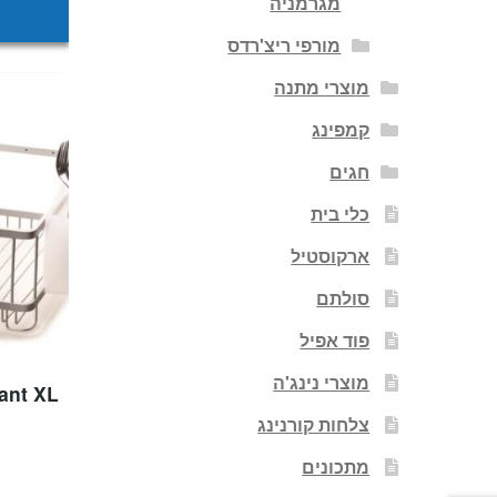
מגרמניה
מורפי ריצ'רדס
מוצרי מתנה
קמפינג
חגים
כלי בית
ארקוסטיל
סולתם
פוד אפיל
מוצרי נינג'ה
צלחות קורנינג
מתכונים