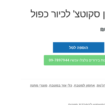
סקוטצ' לכיור כפול
יר
המחיר
₪
ורי
הנוכחי
:
הוא:
הוספה לסל
₪39.
₪
בירורים צלצלו עכשיו 09-7897944
ג'טס
,
אחסון למטבח
,
כלי עזר במטבח
,
מוצרי מתנה
 המשמש להפרדת מזונות