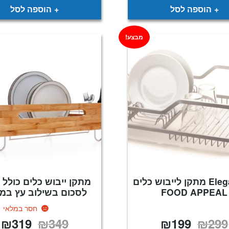
הוספה לסל
הוספה לסל
מבצע!
Elegant XL מתקן לייבוש כלים
מתקן ייבוש כלים כולל 
FOOD APPEAL
לסכום בשילוב עץ במב
חסר במלאי
₪
319
₪
349
₪
199
₪
299
המחיר
המחיר
המחיר
ה
המקורי
הנוכחי
המקורי
ה