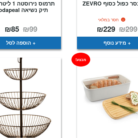
 כפול כסוף ZEVRO
תרמוס נירוסטה
תיק נשיאה foodapeal
חסר במלאי
₪
85
₪
99
₪
229
₪
299
המחיר
המחיר
המחיר
המח
המקורי
הנוכחי
המקורי
הנו
היה:
הוא:
היה:
הוא
85.
₪99.
₪229.
₪299.
מידע נוסף
הוספה לסל
מבצע!