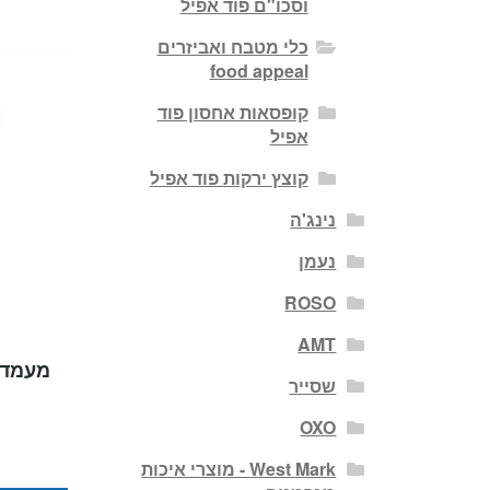
וסכו"ם פוד אפיל
כלי מטבח ואביזרים
food appeal
קופסאות אחסון פוד
אפיל
קוצץ ירקות פוד אפיל
נינג'ה
נעמן
ROSO
AMT
מעמד 
שסייר
OXO
West Mark - מוצרי איכות