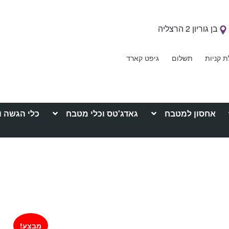
בן גוריון 2 הרצליה
ת קניות
תשלום
גיפט קארד
אחסון למטבח
גאדג'טס וכלי מטבח
כלי הגשה ו
מבצע!