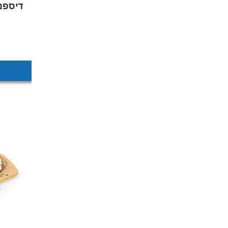
דיספנסר