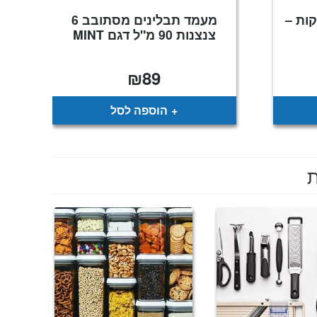
קות –
מעמד תבלינים מסתובב 6
צנצנות 90 מ"ל דגם MINT
₪
89
מחיר
נוכחי
וא:
₪229
הוספה לסל
ת