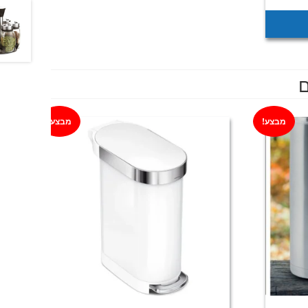
וא:
₪319
ם
מבצע!
מבצע!