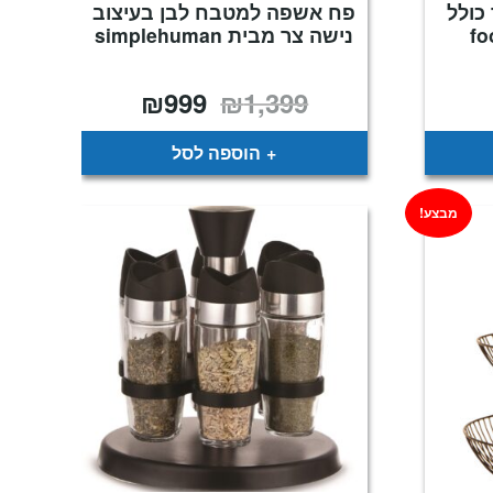
 1 ליטר כולל
פח אשפה למטבח לבן בעיצוב
נישה צר מבית simplehuman
₪
999
₪
1,399
יר
המחיר
המחיר
כחי
המקורי
הנוכחי
:
היה:
הוא:
₪999.
₪1,399.
₪
הוספה לסל
מבצע!