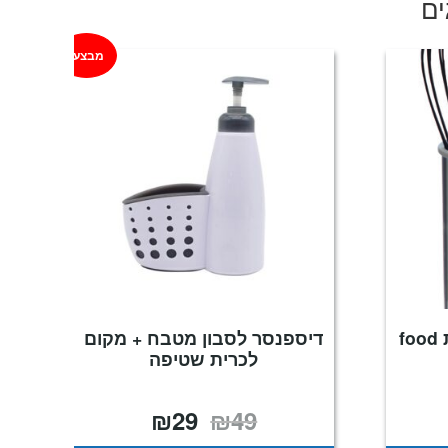
ים
מבצע!
מעמד סכו"ם עגול מבית food
דיספנסר לסבון מטבח + מקום
לכרית שטיפה
₪
29
₪
49
המחיר
המחיר
המקורי
הנוכחי
היה:
הוא: