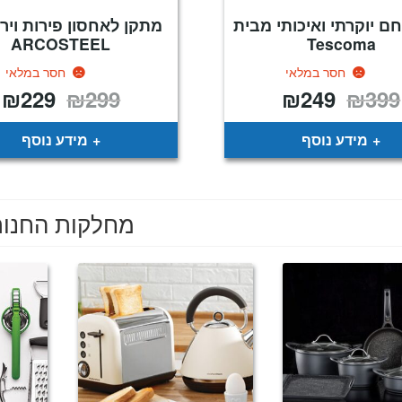
ם יוקרתי ואיכותי מבית
מתקן לאחסון פירות ויר
ARCOSTEEL
Tescoma
חסר במלאי
חסר במלאי
₪
229
₪
299
₪
249
₪
399
המחיר
המחיר
המחיר
ה
המקורי
הנוכחי
המקורי
ה
היה:
הוא:
היה:
ה
.
₪299.
₪249.
₪399.
מידע נוסף
מידע נוסף
מחלקות החנו