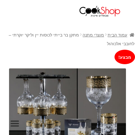
ראשי
חנות
עמוד הבית
מוצרי מתנה
מתקן בר בייתי לכוסות יין וליקר יוקרתי –
כלי בישול
לחובבי אלכוהול
סירים
מבצע!
מחבתות
כלי הגשה ואירוח
מוצרי חשמל למטבח
גאדג'טס וכלי מטבח
אחסון למטבח
סכינים
אפייה
קפה ותה
גיפט קארד
כלי בית