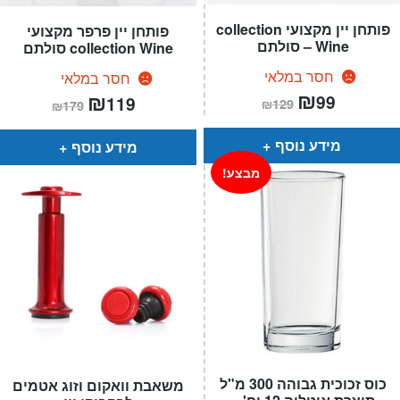
פותחן יין מקצועי collection
פותחן יין פרפר מקצועי
Wine – סולתם
collection Wine סולתם
חסר במלאי
חסר במלאי
המחיר
₪
המחיר
המחיר
₪
המחיר
99
119
₪
129
₪
179
הנוכחי
המקורי
הנוכחי
המקורי
הוא:
היה:
הוא:
היה:
₪129.
₪99.
₪179.
₪119.
מידע נוסף
מידע נוסף
מבצע!
כוס זכוכית גבוהה 300 מ"ל
משאבת וואקום וזוג אטמים