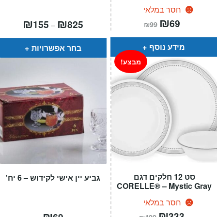
חסר במלאי
המחיר
₪
המחיר
טווח
₪
₪
69
155
825
–
₪
99
הנוכחי
המקורי
מחירים:
הוא:
היה:
₪99.
₪69.
עד
מידע נוסף
בחר אפשרויות
מבצע!
סט 12 חלקים דגם
גביע יין אישי לקידוש – 6 יח'
CORELLE® – Mystic Gray
חסר במלאי
המחיר
₪
המחיר
₪
333
69
₪
499