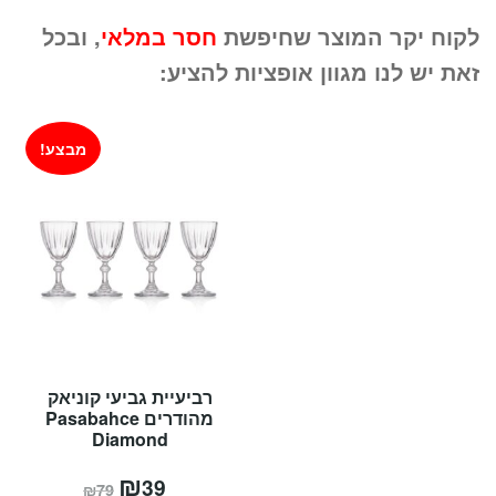
המקורי
הנוכחי
לקוח יקר המוצר שחיפשת
חסר במלאי
, ובכל
היה:
הוא:
זאת יש לנו מגוון אופציות להציע:
₪299.
₪549.
מבצע!
רביעיית גביעי קוניאק
מהודרים Pasabahce
Diamond
המחיר
₪
המחיר
39
₪
79