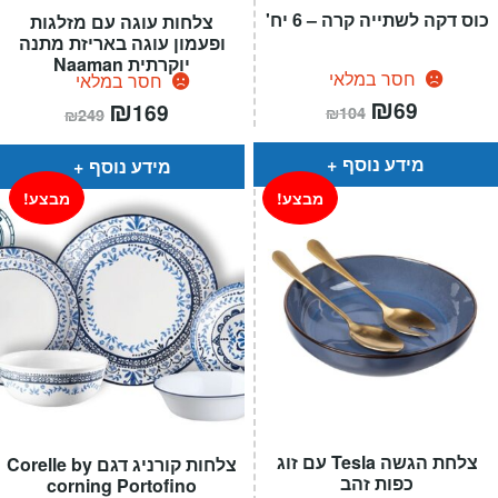
כוס דקה לשתייה קרה – 6 יח'
צלחות עוגה עם מזלגות
ופעמון עוגה באריזת מתנה
יוקרתית Naaman
חסר במלאי
חסר במלאי
המחיר
₪
המחיר
המחיר
₪
המחיר
69
169
₪
104
₪
249
הנוכחי
המקורי
הנוכחי
המקורי
הוא:
היה:
הוא:
היה:
₪104.
₪69.
₪249.
₪169.
מידע נוסף
מידע נוסף
מבצע!
מבצע!
צלחת הגשה Tesla עם זוג
צלחות קורניג דגם Corelle by
כפות זהב
corning Portofino