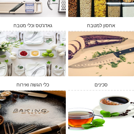
אחסון למטבח
גאדג'טס וכלי מטבח
סכינים
כלי הגשה ואירוח
המלאי אזל