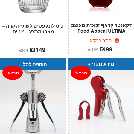
דקאנטר קראף זכוכית מעוצב
כוס לונג פסים לשתייה קרה –
Food Appeal ULTIMA
מארז מבצע – 12 יח'
חסר במלאי
המחיר
₪
המחיר
המחיר
₪
המחיר
99
149
₪
129
₪
204
הנוכחי
המקורי
הנוכחי
המקורי
הוא:
היה:
הוא:
היה:
₪129.
₪99.
₪204.
₪149.
מידע נוסף
הוספה לסל
מבצע!
מבצע!