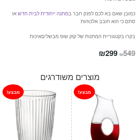
כמובן שאם בא לכם לפנק חבר ב
מתנה ייחודית לבית חדש
או
סתם כי הוא חובב אלכוהות
בקרו בקטגוריית המתנות של קוק שופ מבשליםאיכות
המחיר
המחיר
₪
299
549
₪
המקורי
הנוכחי
היה:
הוא:
מוצרים משודרגים
₪299.
₪549.
מבצע!
מבצע!