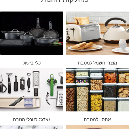
מוצרי חשמל למטבח
כלי בישול
אחסון למטבח
גאדג'טס וכלי מטבח