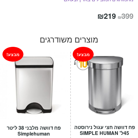
המחיר
המחיר
₪
219
399
₪
המקורי
הנוכחי
היה:
הוא:
מוצרים משודרגים
₪219.
₪399.
מבצע!
מבצע!
פח דוושה חצי עגול נירוסטה
פח דוושה מלבני 38 ליטר
45ל' SIMPLE HUMAN
Simplehuman