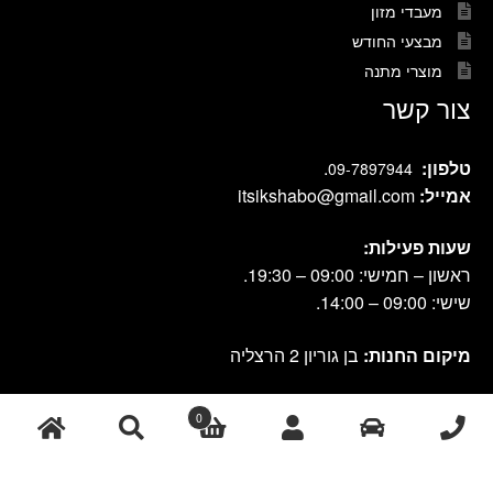
מעבדי מזון
מבצעי החודש
מוצרי מתנה
צור קשר
טלפון:
.
09-7897944
אמייל:
itsikshabo@gmail.com
שעות פעילות:
ראשון – חמישי: 09:00 – 19:30.
שישי: 09:00 – 14:00.
מיקום החנות:
בן גוריון 2 הרצליה
0
cook shop 2021 © אתר זה נבנה ועוצב על-ידי
|
db-design.co.il
אחסון
ע"י VANGUS
אתרים
חיפוש
חיפוש
עבור: