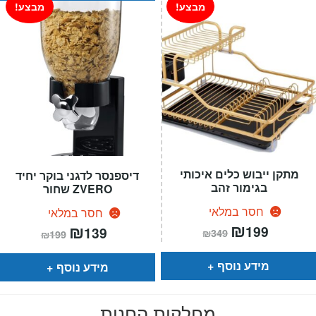
מבצע!
מבצע!
מתקן ייבוש כלים איכותי
דיספנסר לדגני בוקר יחיד
בגימור זהב
ZVERO שחור
חסר במלאי
חסר במלאי
המחיר
₪
המחיר
המחיר
₪
המחיר
199
139
₪
349
₪
199
הנוכחי
המקורי
הנוכחי
המקורי
הוא:
היה:
הוא:
היה:
₪349.
₪199.
₪199.
₪139.
מידע נוסף
מידע נוסף
מחלקות החנות