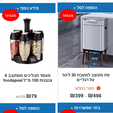
הוא:
היה:
₪99.
₪85.
הוספה לסל
מידע נוסף
מבצע!
מבצע!
פח מעוצב למטבח 30 ליטר
מעמד תבלינים מסתובב 6
על רגליים
צנצנות 100 מ"ל foodapeal
חסר במלאי
טווח
₪
₪
המחיר
₪
המחיר
399
498
79
–
₪
119
חירים:
הנוכחי
המקורי
הוא:
היה:
עד
₪119.
₪79.
בחר אפשרויות
הוספה לסל