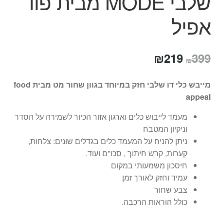
שלבי MODE מבית פוד
אפיל
המחיר
המחיר
₪
219
399
₪
המקורי
הנוכחי
מייבש כלי דו שלבי חזק במיוחד בגוון שחור מט מבית food
היה:
הוא:
appeal
₪219.
₪399.
מעמד לייבוש כלים וארגון אזור הכיור לשמירה על הסדר
וניקיון המטבח
ניתן להניח על המעמד כלים בגדלים שונים: צלחות,
קערות, קרש חיתוך , סכו"ם ועוד.
חיסכון משמעותי במקום
עמיד וחזק לאורך זמן
צבע שחור
כולל הוראות הרכבה.