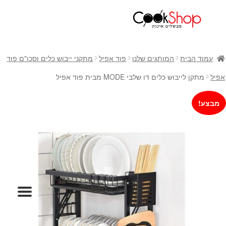
ראשי
חנות
עמוד הבית
המותגים שלנו
פוד אפיל
מתקני ייבוש כלים וסכו"ם פוד
כלי בישול
אפיל
מתקן לייבוש כלים דו שלבי MODE מבית פוד אפיל
סירים
מחבתות
מבצע!
כלי הגשה ואירוח
מוצרי חשמל למטבח
גאדג'טס וכלי מטבח
אחסון למטבח
סכינים
אפייה
קפה ותה
גיפט קארד
כלי בית