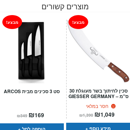
מוצרים קשורים
מבצע!
מבצע!
סכין לחיתוך בשר מעוגלת 30
סט 3 סכינים מבית ARCOS
ס"מ – GIESSER GERMANY
חסר במלאי
מחיר
₪
המחיר
המחיר
₪
המחיר
1,049
169
₪
1,390
₪
349
הנוכחי
המקורי
הנוכחי
המקורי
הוא:
היה:
הוא:
היה:
₪1,390.
₪349.
₪169.
מידע נוסף
הוספה לסל