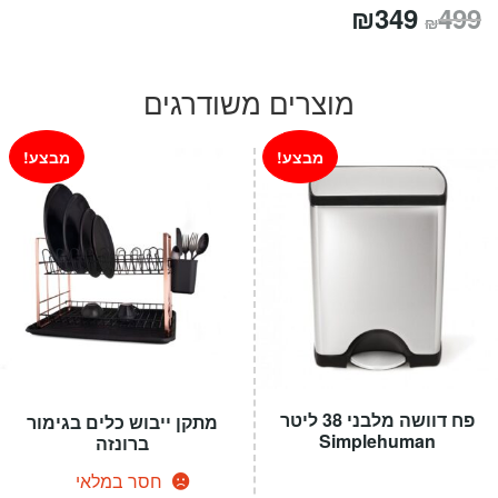
המחיר
המחיר
₪
349
499
₪
המקורי
הנוכחי
היה:
הוא:
מוצרים משודרגים
₪349.
₪499.
מבצע!
מבצע!
פח דוושה מלבני 38 ליטר
מתקן ייבוש כלים בגימור
Simplehuman
ברונזה
חסר במלאי