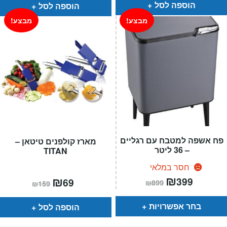
₪45.
₪38.
הוספה לסל
הוספה לסל
מבצע!
מבצע!
פח אשפה למטבח עם רגליים
מארז קולפנים טיטאן –
– 36 ליטר
TITAN
חסר במלאי
המחיר
₪
המחיר
המחיר
₪
המחיר
399
69
₪
899
₪
159
הנוכחי
המקורי
הנוכחי
המקורי
הוא:
היה:
הוא:
היה:
₪899.
₪399.
₪159.
₪69.
בחר אפשרויות
הוספה לסל