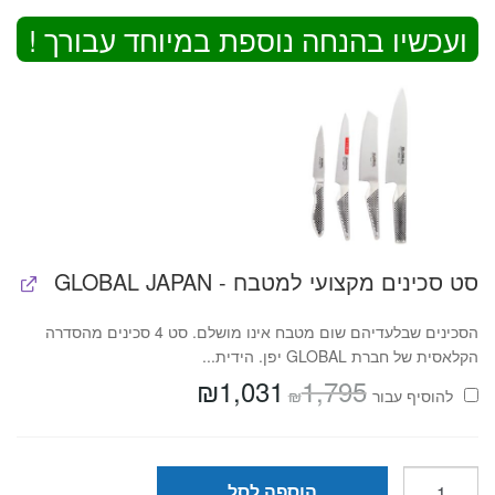
ועכשיו בהנחה נוספת במיוחד עבורך !
סט סכינים מקצועי למטבח - GLOBAL JAPAN
הסכינים שבלעדיהם שום מטבח אינו מושלם. סט 4 סכינים מהסדרה
הקלאסית של חברת GLOBAL יפן. הידית...
₪
1,031
1,795
המחיר
המחיר
₪
להוסיף⁦⁩ עבור
המקורי
הנוכחי
היה:
הוא:
₪1,031.
₪1,795.
כמות
הוספה לסל