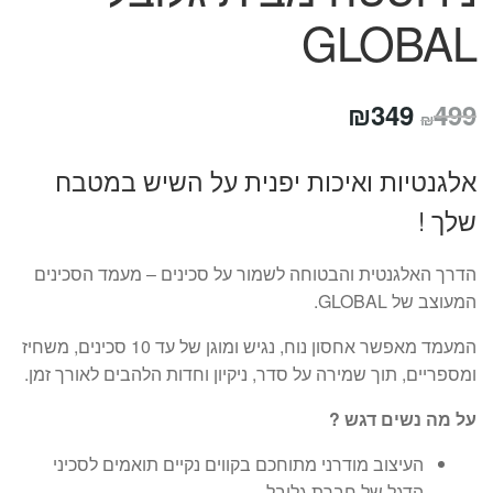
GLOBAL
המחיר
המחיר
₪
349
499
₪
המקורי
הנוכחי
אלגנטיות ואיכות יפנית על השיש במטבח
היה:
הוא:
שלך !
₪349.
₪499.
הדרך האלגנטית והבטוחה לשמור על סכינים – מעמד הסכינים
המעוצב של GLOBAL.
המעמד מאפשר אחסון נוח, נגיש ומוגן של עד 10 סכינים, משחיז
ומספריים, תוך שמירה על סדר, ניקיון וחדות הלהבים לאורך זמן.
על מה נשים דגש ?
העיצוב מודרני מתוחכם בקווים נקיים תואמים לסכיני
הדגל של חברת גלובל