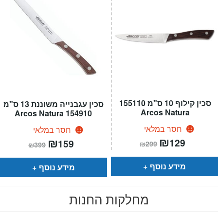
סכין קילוף 10 ס"מ 155110
סכין עגבנייה משוננת 13 ס"מ
Arcos Natura
154910 Arcos Natura
חסר במלאי
חסר במלאי
המחיר
₪
המחיר
המחיר
₪
המחיר
129
159
₪
299
₪
399
הנוכחי
המקורי
הנוכחי
המקורי
הוא:
היה:
הוא:
היה:
₪299.
₪129.
₪399.
₪159.
מידע נוסף
מידע נוסף
מחלקות החנות