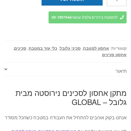
של
מתקן
אחסון
להזמנות בירורים צלצלו עכשיו 09-7897944
לסכינים
נירוסטה
מבית
גלובל
קטגוריות:
אחסון למטבח
,
סכיני גלובל
,
כלי עזר במטבח
,
סכינים
,
-
אחסון סכינים
GLOBAL
תיאור
מתקן אחסון לסכינים נירוסטה מבית
גלובל – GLOBAL
אנחנו בקוק אוהבים להתחיל את העבודה במטבח כשהכל מסודר