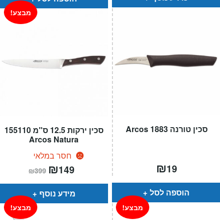
מבצע!
סכין טורנה 1883 Arcos
סכין ירקות 12.5 ס"מ 155110
Arcos Natura
חסר במלאי
₪
המחיר
₪
המחיר
19
149
₪
399
הנוכחי
המקורי
הוא:
היה:
₪399.
₪149.
הוספה לסל
מידע נוסף
מבצע!
מבצע!