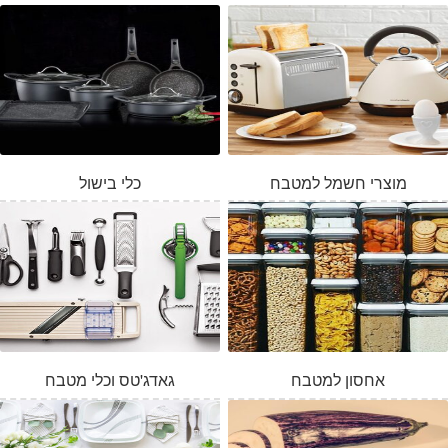
מוצרי חשמל למטבח
כלי בישול
אחסון למטבח
גאדג'טס וכלי מטבח