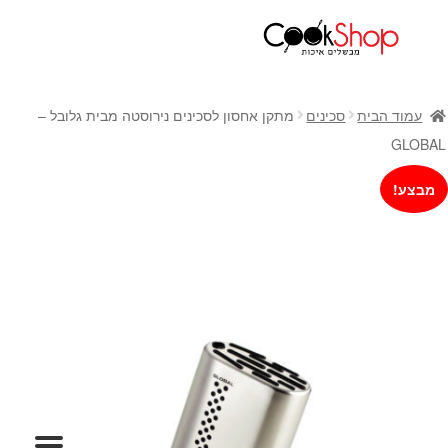
ראשי
חנות
עמוד הבית
סכינים
מתקן אחסון לסכינים נירוסטה מבית גלובל –
כלי בישול
GLOBAL
סירים
מבצע!
מחבתות
כלי הגשה ואירוח
מוצרי חשמל למטבח
גאדג'טס וכלי מטבח
אחסון למטבח
סכינים
אפייה
קפה ותה
גיפט קארד
כלי בית