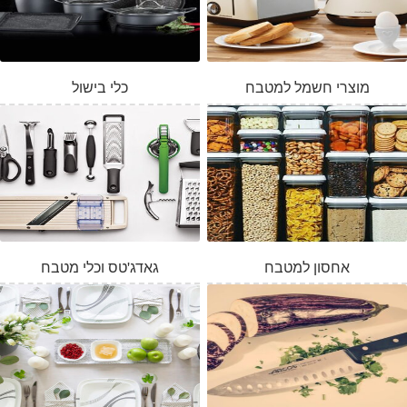
מוצרי חשמל למטבח
כלי בישול
אחסון למטבח
גאדג'טס וכלי מטבח