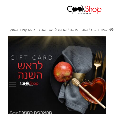
ראשי
חנות
עמוד הבית
מוצרי מתנה
מתנה לראש השנה – גיפט קארד מפנק
כלי בישול
סירים
מחבתות
כלי הגשה ואירוח
מוצרי חשמל למטבח
גאדג'טס וכלי מטבח
אחסון למטבח
סכינים
אפייה
קפה ותה
גיפט קארד
כלי בית