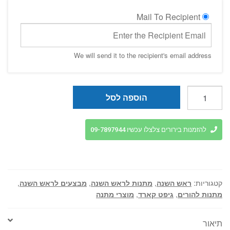
Mail To Recipient
We will send it to the recipient's email address
כמות
הוספה לסל
של
מתנה
לראש
להזמנות בירורים צלצלו עכשיו 09-7897944
השנה
-
גיפט
קארד
קטגוריות:
ראש השנה
,
מתנות לראש השנה
,
מבצעים לראש השנה
,
מפנק
מתנות להורים
,
גיפט קארד
,
מוצרי מתנה
תיאור