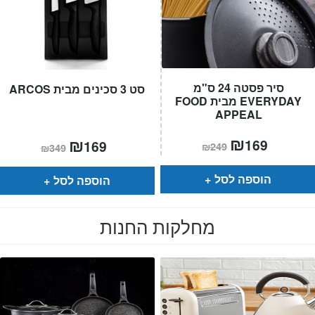
סיר פסטה 24 ס"מ
סט 3 סכינים מבית ARCOS
EVERYDAY מבית FOOD
APPEAL
המחיר
₪
המחיר
המחיר
₪
המחיר
169
169
₪
249
₪
349
הנוכחי
המקורי
הנוכחי
המקורי
הוא:
היה:
הוא:
היה:
₪249.
₪169.
₪349.
₪169.
הוספה לסל
הוספה לסל
מחלקות החנות