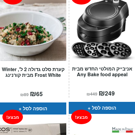
אניבייק המולטי החדש מבית
קערת סלט גדולה 2 ל', Winter
Any Bake food appeal
Frost White מבית קורנינג
המחיר
₪
המחיר
המחיר
₪
המחיר
249
65
₪
449
₪
89
הנוכחי
המקורי
הנוכחי
המקורי
הוא:
היה:
הוא:
היה:
₪449.
₪249.
₪89.
₪65.
הוספה לסל
הוספה לסל
מבצע!
מבצע!