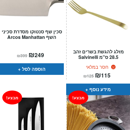
סכין שף סנטוקו מסדרת סכיני
השף Arcos Manhattan
מזלג להגשת בשרים זהב
המחיר
₪
המחיר
249
₪
399
28.5 ס"מ Salvinelli
הנוכחי
המקורי
הוא:
היה:
₪399.
₪249.
חסר במלאי
הוספה לסל
המחיר
₪
המחיר
115
₪
125
הנוכחי
המקורי
הוא:
היה:
₪125.
₪115.
מידע נוסף
מבצע!
מבצע!