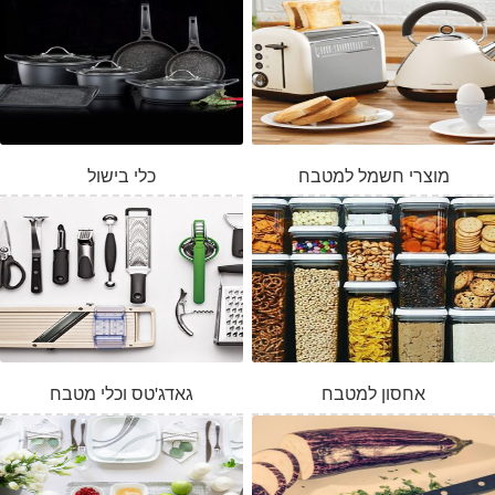
מוצרי חשמל למטבח
כלי בישול
אחסון למטבח
גאדג'טס וכלי מטבח