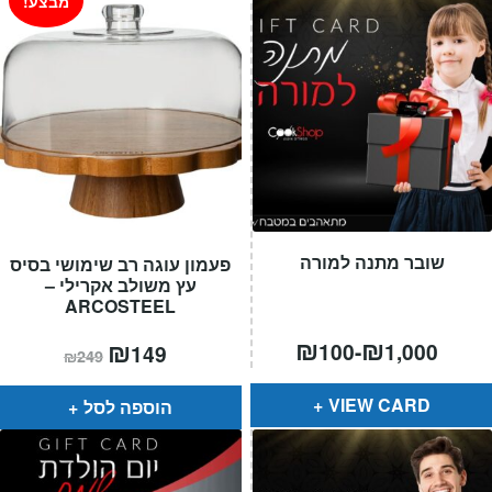
מבצע!
שובר מתנה למורה
פעמון עוגה רב שימושי בסיס
עץ משולב אקרילי –
ARCOSTEEL
₪
₪
המחיר
₪
המחיר
100
-
1,000
149
₪
249
הנוכחי
המקורי
הוא:
היה:
₪249.
₪149.
VIEW CARD
הוספה לסל