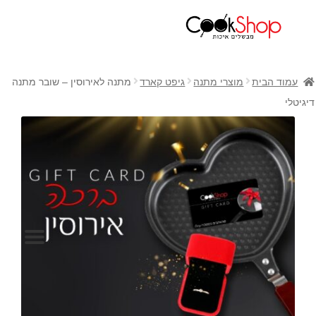
ראשי
חנות
עמוד הבית
מוצרי מתנה
גיפט קארד
מתנה לאירוסין – שובר מתנה
כלי בישול
דיגיטלי
סירים
מחבתות
כלי הגשה ואירוח
מוצרי חשמל למטבח
גאדג'טס וכלי מטבח
אחסון למטבח
סכינים
אפייה
קפה ותה
גיפט קארד
כלי בית