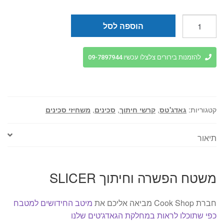
כמות
הוספה לסל
של
משטח
הפשרה
להזמנות בירורים צלצלו עכשיו 09-7897944
וחיתוך
SLICER
קטגוריות:
גאדג'טס
,
קרשי חיתוך
,
סכינים
,
משחיזי סכינים
תיאור
משטח הפשרה וחיתוך SLICER
חברת Cook Shop מביאה אליכם את
מיטב החידושים למטבח
כפי שתוכלו לראות במחלקת הגאדג'טים שלנו