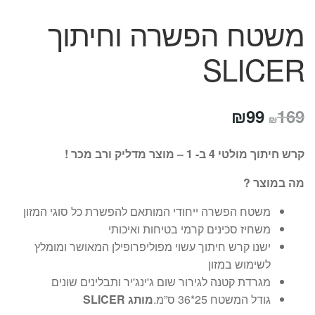
משטח הפשרה וחיתוך
SLICER
המחיר
המחיר
₪
99
169
₪
המקורי
הנוכחי
קרש חיתוך מולטי 4 ב- 1 – מוצר מדליק ורב מכר !
היה:
הוא:
מה במוצר ?
₪99.
₪169.
משטח הפשרה ייחודי המותאם להפשרת כל סוגי המזון
משחיז סכינים קרמי בטיחות ואיכותי
ישנו קרש חיתוך עשוי מפוליפרופילן המאושר ומומלץ
לשימוש במזון
מגרדת קטנה לגירור שום ג'ינג'יר ותבלינים שונים
גודל המשטח 25*36 ס”מ.
מותג SLICER