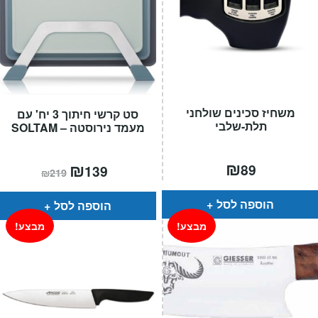
משחיז סכינים שולחני
סט קרשי חיתוך 3 יח' עם
תלת-שלבי
מעמד נירוסטה – SOLTAM
₪
המחיר
₪
המחיר
89
139
₪
219
הנוכחי
המקורי
הוא:
היה:
₪219.
₪139.
הוספה לסל
הוספה לסל
מבצע!
מבצע!