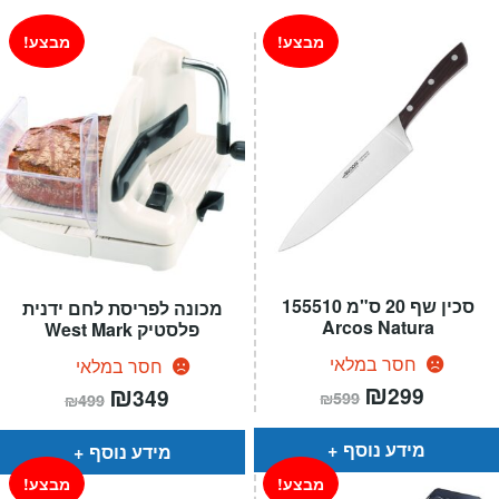
₪99.
₪169.
מבצע!
מבצע!
סכין שף 20 ס"מ 155510
מכונה לפריסת לחם ידנית
Arcos Natura
פלסטיק West Mark
חסר במלאי
חסר במלאי
המחיר
₪
המחיר
המחיר
₪
המחיר
299
349
₪
599
₪
499
הנוכחי
המקורי
הנוכחי
המקורי
הוא:
היה:
הוא:
היה:
₪599.
₪299.
₪499.
₪349.
מידע נוסף
מידע נוסף
מבצע!
מבצע!