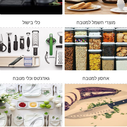
מוצרי חשמל למטבח
כלי בישול
אחסון למטבח
גאדג'טס וכלי מטבח