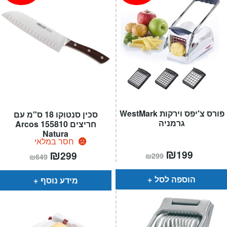
פורס צ'יפס וירקות WestMark
סכין סנטוקו 18 ס"מ עם
גרמניה
חריצים 155810 Arcos
Natura
חסר במלאי
המחיר
₪
המחיר
המחיר
₪
המחיר
199
299
₪
299
₪
649
הנוכחי
המקורי
הנוכחי
המקורי
הוא:
היה:
הוא:
היה:
₪299.
₪199.
₪649.
₪299.
הוספה לסל
מידע נוסף