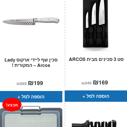
סט 3 סכינים מבית ARCOS
סכין שף ליידי ארקוס Lady
Arcos – המקורית !
המחיר
₪
המחיר
המחיר
₪
המחיר
169
199
₪
349
₪
269
הנוכחי
המקורי
הנוכחי
המקורי
הוא:
היה:
הוא:
היה:
₪349.
₪169.
₪269.
₪199.
הוספה לסל
הוספה לסל
מבצע!