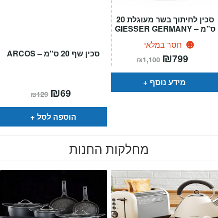
סכין לחיתוך בשר מעוגלת 20
ס"מ – GIESSER GERMANY
חסר במלאי
סכין שף 20 ס"מ – ARCOS
המחיר
₪
המחיר
799
₪
1,100
הנוכחי
המקורי
הוא:
היה:
₪1,100.
₪799.
מידע נוסף
המחיר
₪
המחיר
69
₪
129
הנוכחי
המקורי
הוא:
היה:
₪129.
₪69.
הוספה לסל
מחלקות החנות